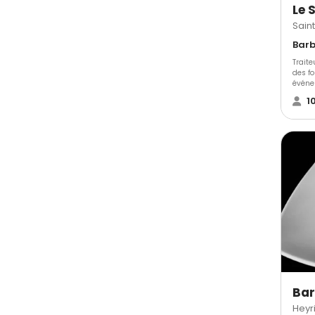
Saint
Traite
des f
événe
1
Bar
Heyr