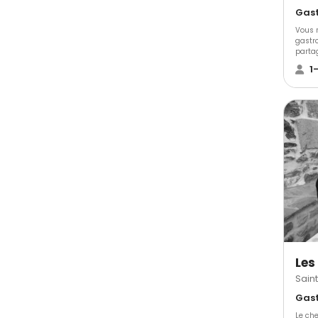
Vous r
gastro
parta
Bardo
1
Les
Sain
Le che