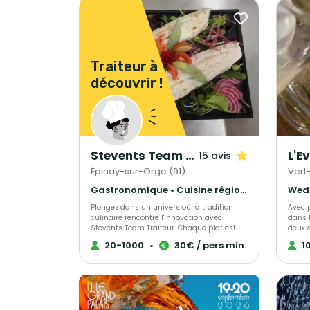
Traiteur à
découvrir !
Stevents Team Traiteur
L'E
15 avis
Épinay-sur-Orge (91)
Vert-
Gastronomique • Cuisine régionale • Français Traditionnel
Plongez dans un univers où la tradition
Avec 
culinaire rencontre l'innovation avec
dans 
Stevents Team Traiteur. Chaque plat est
deux c
une promesse d'émerveillement,
restau
20-1000
•
30€ / pers min.
1
confectionné sur mesure pour satisfaire
mettre
vos désirs les plus exquis. Laissez-vous
traite
surprendre par une expérience gustative
accom
inoubliable, où gourmandise rime avec
créativité. Stevents Team Traiteur, c'est
l'engagement d'un voyage culinaire