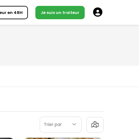
eur en 48H
Je suis un traiteur
Trier par