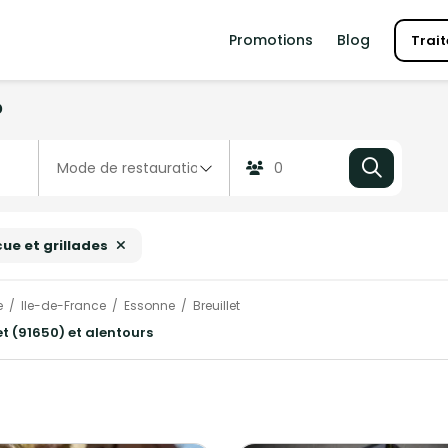
Promotions
Blog
Trait
?
ue et grillades
e
Ile-de-France
Essonne
Breuillet
et (91650) et alentours