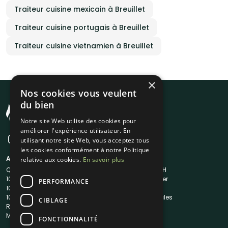
Traiteur cuisine mexicain à Breuillet
Traiteur cuisine portugais à Breuillet
Traiteur cuisine vietnamien à Breuillet
×
Nos cookies vous veulent
du bien
Notre site Web utilise des cookies pour
améliorer l'expérience utilisateur. En
utilisant notre site Web, vous acceptez tous
les cookies conformément à notre Politique
A propos
Liens utiles
relative aux cookies.
En savoir plus
Qui sommes-nous ?
Traiteur en 48H
1001Salles
Nous contacter
PERFORMANCE
1001Salles PRO
FAQ
1001DJ
Mentions légales
CIBLAGE
Reserverunbar
CGV
MP2
CGU
FONCTIONNALITÉ