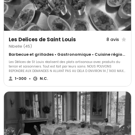
Les Delices de Saint Louis
8 avis
Nibelle (45)
Barbecue et grillades • Gastronomique • Cuisine régionale
Les Délices de St Louis réalisent des plats artisanaux avec produits du
terroir et saisonniers. Tout est fait par leurs soins. NOUS POUVONS
REPONDRE AUX DEMANDES N ALLANT PAS AU DELA D ENVIRON 1H / 1H30 MAX
DE NOTRE LABORATOIRE
1-300
•
N.C.