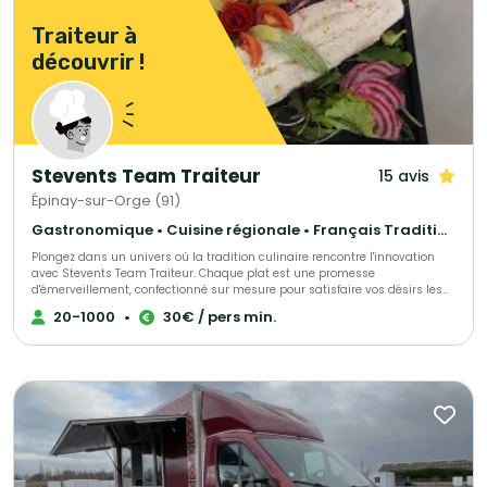
Traiteur à
découvrir !
Stevents Team Traiteur
15 avis
Épinay-sur-Orge (91)
Gastronomique • Cuisine régionale • Français Traditionnel
Plongez dans un univers où la tradition culinaire rencontre l'innovation
avec Stevents Team Traiteur. Chaque plat est une promesse
d'émerveillement, confectionné sur mesure pour satisfaire vos désirs les
plus exquis. Laissez-vous surprendre par une expérience gustative
20-1000
•
30€ / pers min.
inoubliable, où gourmandise rime avec créativité. Stevents Team Traiteur,
c'est l'engagement d'un voyage culinaire personnalisé, au-delà de vos
attentes. Préparez-vous à être éblouis.