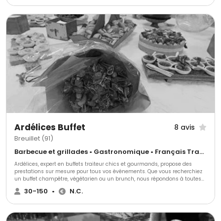
qu’un service de serveurs pour une prestation complète et sur mesure. Le
Cristal Traiteur, votre partenaire pour des réceptions réussies et
inoubliables.
Ardélices Buffet
8 avis
Breuillet (91)
Barbecue et grillades • Gastronomique • Français Traditionnel
Ardélices, expert en buffets traiteur chics et gourmands, propose des
prestations sur mesure pour tous vos événements. Que vous recherchiez
un buffet champêtre, végétarien ou un brunch, nous répondons à toutes
vos envies. Idéal pour réceptions privées, événements professionnels et
30-150
•
N.C.
collectivités, Ardélices est votre partenaire de confiance pour une
expérience culinaire inoubliable.