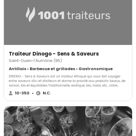
Traiteur Dinogo - Sens & Saveurs
Saint-Ouen-l'Aumône (95)
Antillais • Barbecue et grillades • Gastronomique
DINOGO - Sens & Saveurs est un traiteur éthique qui vous fait voyager
entre saveurs d'ici et d'ailleurs et donne la priorité aux produits locaux, de
saison, bio et équitables.Traditionnelle, exotique, bio, halal, etc., notre
cuisine, nouvelle et inventive, s'adapte au gré de vos envies.Notre carte
10-350
•
N.C.
propose des produits de qualité, adaptés aux saisons et à vos envies, et
nous vous faisons découvrir des saveurs et cultures culinaires locales et
internationales.Notre équipe de professionnels compétents et motivés est
à votre disposition pour répondre à vos questions, pour vous conseiller
dans vos choix et vous aider à organiser votre événement.