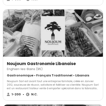
Noujoum Gastronomie Libanaise
Enghien-les-Bains (95)
Gastronomique • Français Traditionnel • Libanais
Noujoum Sarl est avant tout une entreprise familiale, créée en Janvier
2012, soucieuse de réussir, satisfaire et fidéliser sa clientèle. Noujoum Sarl
est un restaurant traiteur vente à emporter spécialisé dans la fabrication
artisanale et présentation de ses plats libanais fins et exquis. Deux
1-200
•
N.C.
activités se présentent : - la vente à emporter : sandwichs, menus,
plateaux repas sont préparés sur place et proposés frais, comme les
desserts tels que Nammoura, Atayef, Baklawa... - la partie Traiteur :