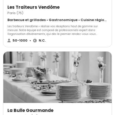
Les Traiteurs Vendôme
Paris (75)
Barbecue et grillades • Gastronomique • Cuisine régionale
Les traiteurs Vendôme » réalise vos réceptions haut de gamme sur
mesure. Notre équipe est composé de professionnels expert dans
l'organisation d'événements, qui dès le premier rendez-vous vous
proposera un suivi sur-mesure et répondra à chacune de vos exigences
50-1000
•
N.C.
jusqu'au jour de votre réception et fera de votre soirée un moment unique?
La Bulle Gourmande