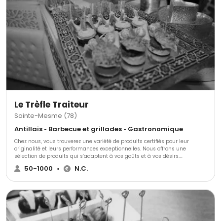
Le Trèfle Traiteur
Sainte-Mesme (78)
Antillais • Barbecue et grillades • Gastronomique
Chez nous, vous trouverez une variété de produits certifiés pour leur
originalité et leurs performances exceptionnelles. Nous offrons une
sélection de produits qui s’adaptent à vos goûts et à vos désirs.
Découvrez nos différentes prestations, certifiées pour leur qualité et leurs
50-1000
•
N.C.
performances inégalées.