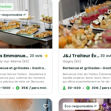
motion
-responsable 🌱
Yves Emmanuel Traiteur
J&J Traiteur Événementiel
20 avis
30 av
lly-sur-Marne (93)
Gagny (93)
Barbecue et grillades • Gastronomique • Français Traditionnel
el Service Traiteur : l'excellence à
Bienvenue chez J&J Traiteur Événemen
 service pour sublimer les moments
Société située en Seine-Saint-Denis 
us précieux de votre vie. Découvrez
qui officie essentiellement en Ile-de-
uisine gastronomique Afro-
France. Fort de ses 30 années d'expériences
0-1000
•
35€ / pers min.
30-400
•
30€ / pers 
éenne qui repose sur des produits de
dans l’hôtellerie restauration et de s
é, des plats équilibrés, et une
nombreux voyages, son chef vous pr
on élégante. Avec plus de 8 ans
une cuisine gastronomique traditionn
érience, le Chef Yves Emmanuel a
mais aussi créole ou caraïbéenne, o
 une maîtrise inégalée de la cuisine
encore une fusion entre ces différent
Éco-responsable 🌱
, ayant été formé dans les meilleures
cultures. Pour faire de vos événements des