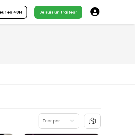
eur en 48H
Je suis un traiteur
Trier par