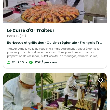
Le Carré d'Or Traiteur
Paris 15 (75)
Barbecue et grillades • Cuisine régionale • Français Traditionnel
Traiteur dans la salle de votre choix mais également traiteur à domicile
pour les particuliers et les entreprises : Nous prendrons en charge la
préparation de vos repas, buffet, cocktail de mariages, d'anniversaires,
d'entrepises, ou simplement une livraison de votre met à domicile, sur
15-200
•
12€ / pers min.
votre lieu de travail ou de votre choix. Nous sélectionnons nos produits
avec le plus grand soin pour vous élaborer des univers gustatifs variés.
Qualité, fraîcheur et originalité sont les convictions qui nous animent.
Notre cuisine authentique vous régalera et surprendra les plus fin
gourmet. N'hésitez pas à faire appel à nos services ! Spécialistes de
demandes de dernières minutes, nous saurons assurer votre événement
tel que : anniversaire surprise, deuil, fête de naissance et autres.