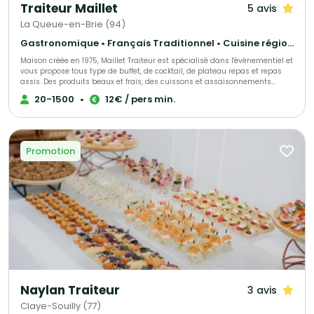
Traiteur Maillet
5 avis
La Queue-en-Brie (94)
Gastronomique • Français Traditionnel • Cuisine régionale
Maison créée en 1975, Maillet Traiteur est spécialisé dans l'évènementiel et
vous propose tous type de buffet, de cocktail, de plateau repas et repas
assis. Des produits beaux et frais, des cuissons et assaisonnements
adaptés, le tout fait maison par notre chef de cuisine expérimenté!
20-1500
•
12€ / pers min.
Recettes élégantes, parfois oubliées et souvent surprenantes, toujours
très savoureuses, Maillet Traiteur associe passion pour la restauration
gastronomique, mais aussi l'expérience de professionnels de
l'organisation de réception.
Promotion
Naylan Traiteur
3 avis
Claye-Souilly (77)