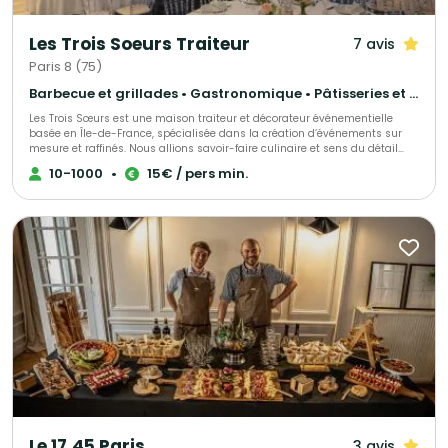
Les Trois Soeurs Traiteur
7 avis
Paris 8 (75)
Barbecue et grillades • Gastronomique • Pâtisseries et desserts
Les Trois Sœurs est une maison traiteur et décorateur événementielle
basée en Île-de-France, spécialisée dans la création d’événements sur
mesure et raffinés. Nous allions savoir-faire culinaire et sens du détail
décoratif pour sublimer mariages, fiançailles et autres célébrations
10-1000
•
15€ / pers min.
privées, tout comme séminaires, inauguration et autre type d'événements
d’entreprise. Chaque prestation est pensée comme une expérience
unique, mêlant tradition et modernité, esthétique et saveurs. De la
décoration florale et scénographique à la gastronomie haut de gamme,
notre équipe met son expertise et sa passion au service de vos plus
beaux moments.
Le 17.45 Paris
3 avis