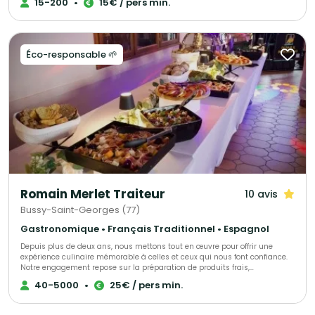
15-200
•
15€ / pers min.
indispensable que vous vous sentiez écoutés et dirigés si nécessaire. Ces
valeurs feront la différence et nous y tenons énormément.
Éco-responsable 🌱
Romain Merlet Traiteur
10 avis
Bussy-Saint-Georges (77)
Gastronomique • Français Traditionnel • Espagnol
Depuis plus de deux ans, nous mettons tout en œuvre pour offrir une
expérience culinaire mémorable à celles et ceux qui nous font confiance.
Notre engagement repose sur la préparation de produits frais,
majoritairement sélectionnés auprès de producteurs locaux, afin de
40-5000
•
25€ / pers min.
garantir une qualité irréprochable. En tant que traiteur pour particuliers et
évènements professionnels en Ile-de-Fance, nous nous attachons à
proposer des formules adaptées à chaque occasion et à chaque budget.