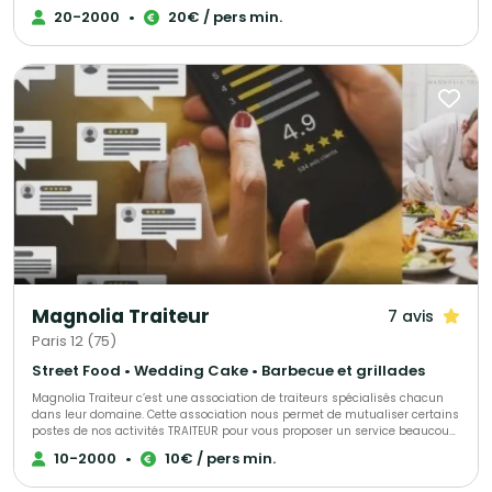
Chefs et exclusivement conçues dans nos ateliers à Sèvres, avec de
20-2000
•
20€ / pers min.
produits frais. La sélection rigoureuse de nos produits nous permet de
vous proposer des mets fidèles à l’authenticité des goûts avec des
saveurs de saison. Une attention particulière est portée à l’art de la table
et à la décoration afin de créer une harmonie avec les mets et les vins
proposés. Nous privilégions la sobriété et l’élégance dans la présentation
de nos buffets. Les valeurs qui animent nos équipes sont l’écoute, la
réactivité dans le conseil ou l’accompagnement de votre projet, le goût du
travail bien fait et l’exigence du service rendu. Bienvenue chez Arômes &
Sens ! Pierre LIGNON Fondateur
Magnolia Traiteur
7 avis
Paris 12 (75)
Street Food • Wedding Cake • Barbecue et grillades
Magnolia Traiteur c’est une association de traiteurs spécialisés chacun
dans leur domaine. Cette association nous permet de mutualiser certains
postes de nos activités TRAITEUR pour vous proposer un service beaucoup
plus performant à tous les niveaux, LES AVANTAGES pour mieux vous
10-2000
•
10€ / pers min.
servir : - Un standard commun pour une réponse immédiate à vos
demandes de devis - Des partenaires sélectionnés qui pourront répondre