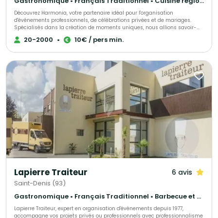
Gastronomique • Français Traditionnel • Cuisine régionale
Découvrez Harmonia, votre partenaire idéal pour l'organisation
d'événements professionnels, de célébrations privées et de mariages.
Spécialisés dans la création de moments uniques, nous allions savoir-
faire artisanal et créativité pour donner vie à vos projets, en nous
20-2000
•
10€ / pers min.
adaptant à toutes vos exigences. Nos prestations incluent : - Repas à
l’assiette, buffets, cocktails ou plateaux repas, totalement personnalisés, -
Une adaptation complète à vos besoins spécifiques, y compris régimes
alimentaires et demandes originales. Pourquoi choisir Harmonia pour
votre événement ? - Des produits bruts, ultra-frais et sélectionnés avec
exigence, transformés directement dans nos cuisines, - Une approche
sur-mesure pour garantir une expérience mémorable, - Un
accompagnement dédié tout au long de votre projet. Faites de votre
événement un moment inoubliable avec Harmonia : la satisfaction de vos
invités est notre priorité absolue.
Lapierre Traiteur
6 avis
Saint-Denis (93)
Gastronomique • Français Traditionnel • Barbecue et grillades
Lapierre Traiteur, expert en organisation d'événements depuis 1977,
accompagne vos projets privés ou professionnels avec professionnalisme