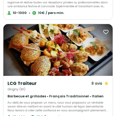
organise et réalise toutes vos réceptions privées ou professionnelles dans
une ambiance festive et conviviale. Expérimentée et travaillant avec la
passion de son métier, elle saura être à votre écoute pour répondre à
10-1000
•
10€ / pers min.
toutes vos demandes et s’adaptera à toutes vos exigences. Elle vous
proposera diverses prestations comme des ateliers samba… Pour plus de
renseignements, rencontrez-la !
LCG Traiteur
8 avis
Grigny (91)
Barbecue et grillades • Français Traditionnel • Italien
Au-delà de vous proposer un menu, nous vous proposons un véritable
savoir-être en mettant en avant le côté humain de façon bienveillante.
Nous tenons à créer cette confiance en vous accompagnant pleinement
afin que vous puissiez être sereins le jour de réception. Il est