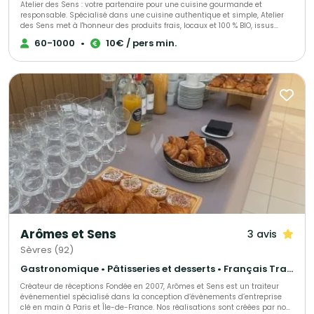
Atelier des Sens : votre partenaire pour une cuisine gourmande et
responsable. Spécialisé dans une cuisine authentique et simple, Atelier
des Sens met à l'honneur des produits frais, locaux et 100 % BIO, issus
d’une sélection rigoureuse pour les fruits, légumes et produits laitiers.
60-1000
•
10€ / pers min.
Découvrez des plats gastronomiques qui éveillent vos papilles tout en
respectant des engagements de qualité et de saveur. En choisissant
Atelier des Sens, vous soutenez des initiatives éco-responsables. Notre
engagement inclut une politique stricte de tri des déchets et de lutte
contre le gaspillage, un programme social de réinsertion professionnelle
dans notre laboratoire, ainsi qu’une démarche environnementale
ambitieuse à travers la réimplantation d'arbres pour compenser notre
empreinte carbone. Nous proposons une expérience culinaire sur-mesure
pour tous vos événements : réceptions, anniversaires, mariages ou
événements d’entreprise. Cocktails, repas assis, buffets… notre équipe de
professionnels saura sublimer chaque instant. Notre équipe comprend un
chef passionné par la gastronomie française, un chef pâtissier créatif, un
expert en production, une caviste renommée et une cheffe de projet
dédiée, prête à vous accompagner à chaque étape de votre événement.
Atelier des Sens, un allié en cuisine pour des célébrations inoubliables.
Arômes et Sens
3 avis
Sèvres (92)
Gastronomique • Pâtisseries et desserts • Français Traditionnel
Créateur de réceptions Fondée en 2007, Arômes et Sens est un traiteur
événementiel spécialisé dans la conception d’évènements d’entreprise
clé en main à Paris et Île-de-France. Nos réalisations sont créées par nos