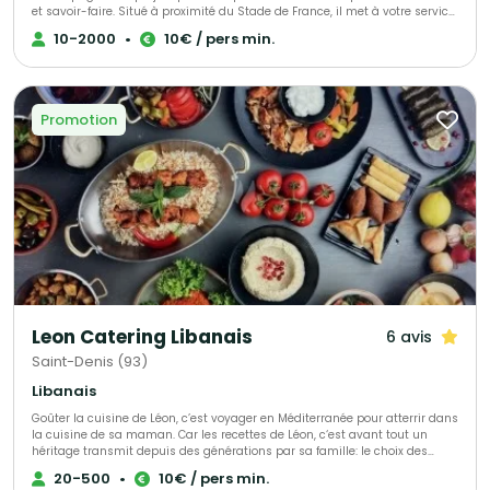
et savoir-faire. Situé à proximité du Stade de France, il met à votre service
une cuisine traditionnelle et d'exception, élaborée à partir de produits frais
10-2000
•
10€ / pers min.
et locaux. Grâce à une équipe de collaborateurs expérimentés, Lapierre
Traiteur garantit une prestation culinaire de qualité. Acteur engagé, il
soutient activement l'emploi à travers ses initiatives associatives et
sociales.
Promotion
Leon Catering Libanais
6 avis
Saint-Denis (93)
Libanais
Goûter la cuisine de Léon, c’est voyager en Méditerranée pour atterrir dans
la cuisine de sa maman. Car les recettes de Léon, c‘est avant tout un
héritage transmit depuis des générations par sa famille: le choix des
ingrédients, la patience de laisser mijoter et surtout, la passion et l‘amour
20-500
•
10€ / pers min.
du bien manger ! Ce que Leon propose, c‘est une cuisine familiale, des