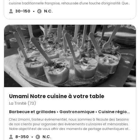
cuisine traditionnelle française, rehaussée d'une touche d'originalité. Que
ce soit pour un mariage, un anniversaire ou une réunion professionnelle,
30-150
•
N.C.
le Traiteur Désir est là pour vous accompagner et vous offrir un moment
unique et inoubliable. Profitez des prestations de qualité et des saveurs
exquises proposées par des professionnels de l'événementiel. Ne cherchez
plus, le Traiteur Désir est l'adresse incontournable pour tous vos
événements !
Umami Notre cuisine à votre table
La Trinité (73)
Barbecue et grillades • Gastronomique • Cuisine régionale
Chez Umami, traiteur évènementiel, nous sommes à l'écoute des besoins
de nos clients pour organiser des évènements culinaires et mémorables.
Notre objectif est de vous offrir des moments de partage authentiques et
conviviaux. Nous sommes spécialisés dans l'accompagnement de
8-350
•
N.C.
chaque instant de votre vie, personnelle ou professionnelle. Nous vous