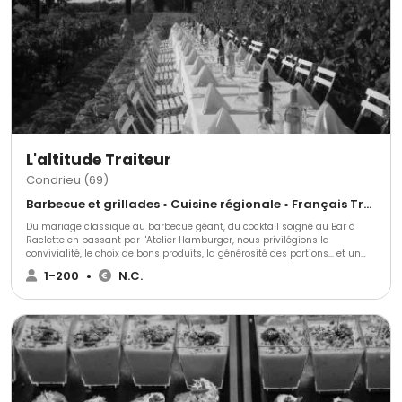
les collaborateurs de votre projet.
L'altitude Traiteur
Condrieu (69)
Barbecue et grillades • Cuisine régionale • Français Traditionnel
Du mariage classique au barbecue géant, du cocktail soigné au Bar à
Raclette en passant par l'Atelier Hamburger, nous privilégions la
convivialité, le choix de bons produits, la générosité des portions... et un
service toujours professionnel agréable. Passionnés et inventifs, nous
1-200
•
N.C.
aimons suivre nos clients dans leurs projets atypiques !