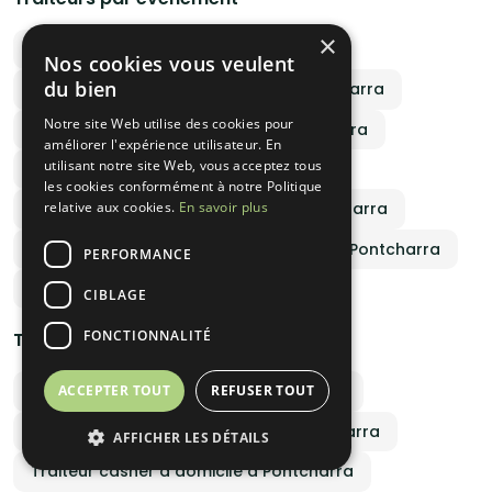
×
Traiteur mariage tarif à Pontcharra
Nos cookies vous veulent
du bien
Traiteur anniversaire pas cher à Pontcharra
Notre site Web utilise des cookies pour
Menu entreprise clé en main à Pontcharra
améliorer l'expérience utilisateur. En
utilisant notre site Web, vous acceptez tous
Devis traiteur baptême à Pontcharra
les cookies conformément à notre Politique
relative aux cookies.
En savoir plus
Menu traiteur Noël clé en main à Pontcharra
Repas gastronomique de jour de l'an à Pontcharra
PERFORMANCE
Traiteur brunch original à Pontcharra
CIBLAGE
FONCTIONNALITÉ
Traiteurs par spécialités culinaires
Traiteur italien à domicile à Pontcharra
ACCEPTER TOUT
REFUSER TOUT
Traiteur gastronomique halal à Pontcharra
AFFICHER LES DÉTAILS
Traiteur casher à domicile à Pontcharra