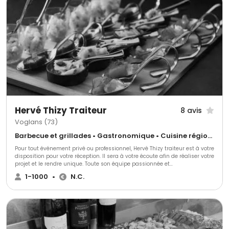
Hervé Thizy Traiteur
8 avis
Voglans (73)
Barbecue et grillades • Gastronomique • Cuisine régionale
Pour tout événement privé ou professionnel, Hervé Thizy traiteur est à votre
disposition pour votre réception. Il sera à votre écoute afin de réaliser votre
projet et le rendre unique. Toute son équipe passionnée et
complémentaire, vous accompagnera pour répondre à toutes vos
1-1000
•
N.C.
demandes. Ils vous conseilleront, vous aideront dans la recherche de vos
menus avec créativité et inventivité se basant sur la cuisine de tradition.
Ils utilisent des produits saisonniers locaux. Ils collaborent avec divers
entreprises comme par exemple pour la location de mobiliers, de
vaisselles, des animateurs, décorateurs florales, producteurs de vins et de
bières…