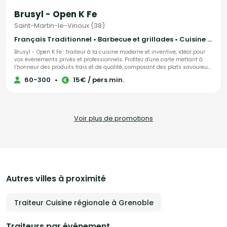
Brusyl - Open K Fe
Saint-Martin-le-Vinoux (38)
Français Traditionnel • Barbecue et grillades • Cuisine régionale
Brusyl - Open K Fe : traiteur à la cuisine moderne et inventive, idéal pour
vos événements privés et professionnels. Profitez d'une carte mettant à
l’honneur des produits frais et de qualité, composant des plats savoureux
mêlant créativité et simplicité. Du petit-déjeuner au dîner, découvrez des
60-300
•
15€ / pers min.
mets raffinés préparés avec soin et présentés avec élégance. Parfait pour
un repas convivial entre amis, une réunion de famille ou un événement
d’entreprise, Brusyl - Open K Fe vous garantit une expérience culinaire
unique grâce à une équipe professionnelle, chaleureuse et attentive. Offrez
à vos convives des moments gourmands inoubliables avec Brusyl - Open
Voir plus de promotions
K Fe.
Autres villes à proximité
Traiteur Cuisine régionale à Grenoble
Traiteurs par événement