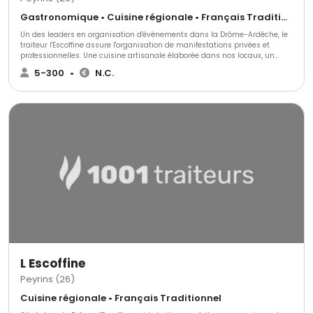
Gastronomique • Cuisine régionale • Français Traditionnel
Un des leaders en organisation d'évènements dans la Drôme-Ardêche, le
traiteur l'Escoffine assure l'organisation de manifestations privées et
professionnelles. Une cuisine artisanale élaborée dans nos locaux, un
service de grande qualité. Quelque soit le nombre de vos convives nous
5-300
•
N.C.
assurons un accompagnement personnalisé en fonction de vos attentes.
L Escoffine
Peyrins (26)
Cuisine régionale • Français Traditionnel