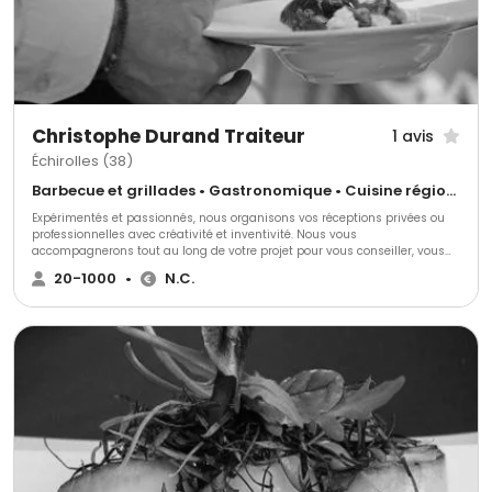
Christophe Durand Traiteur
1 avis
Échirolles (38)
Barbecue et grillades • Gastronomique • Cuisine régionale
Expérimentés et passionnés, nous organisons vos réceptions privées ou
professionnelles avec créativité et inventivité. Nous vous
accompagnerons tout au long de votre projet pour vous conseiller, vous
aider, vous soulager en répondant exactement à toutes vos demandes et
20-1000
•
N.C.
nous nous adapterons à toutes vos exigences.