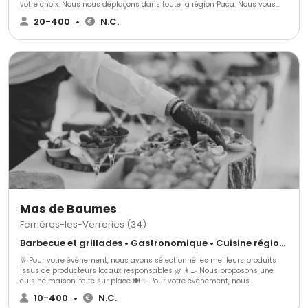
votre choix. Nous nous déplaçons dans toute la région Paca. Nous vous
proposons une prestation de qualité et entièrement personnalisée. Le
20-400
•
N.C.
Moulin Bleu traiteur c'est une équipe de professionnels de l'événementiel
depuis plus de 20 ans qui saura parfaitement vous conseiller et vous
guider dans l'organisation de votre réception.
Mas de Baumes
Ferrières-les-Verreries (34)
Barbecue et grillades • Gastronomique • Cuisine régionale
🥂 Pour votre événement, nous avons sélectionné les meilleurs produits
issus de producteurs locaux responsables 🌿 👨‍🍳 Nous proposons une
cuisine maison, faite sur place 🍽️ ✨ Pour votre événement, nous
proposons : 🍢 3 gammes de cocktails dînatoires 🍽️ 3 gammes de repas
10-400
•
N.C.
assis ➕ Avec une possibilité d’options supplémentaires pour s’adapter au