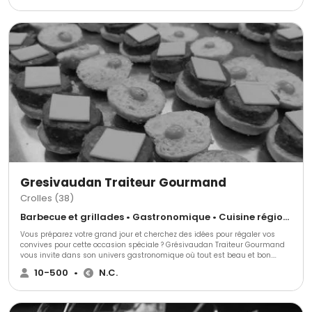
proposons des services de traiteur pour des évènements uniques et
raffinés.
Gresivaudan Traiteur Gourmand
Crolles (38)
Barbecue et grillades • Gastronomique • Cuisine régionale
Vous préparez votre grand jour et cherchez des idées pour régaler vos
convives pour cette occasion spéciale ? Grésivaudan Traiteur Gourmand
vous invite dans son univers gastronomique où tout est beau et bon.
Vous dégusterez des saveurs d’ici et d’ailleurs qui raviront vos papilles !
10-500
•
N.C.
Venez découvrir les belles surprises qui vous sont réservées !