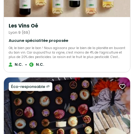
Les Vins Oé
Lyon 9 (69)
Aucune spécialitée proposée
Oé, le bien par le bon ! Nous agissons pour le bien de la planète en buvant
du bon vin. Car aujourd’hui la vigne, c’est moins de 4% de l’agriculture et
plus de 20% des pesticides. Le raisin est le fruit le plus pesticidé. C’est
triste. Alors nous avons décidé de nous secouer la grappe avec vous ! Ce
N.C.
•
N.C.
que vous allez déboucher avec Oé : - du bon vin - bio & vegan -
viticulteurs engagés - biodiversité préservée - du bien @bcorporation
Éco-responsable 🌱