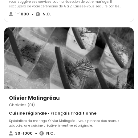
vous suggère ses services pour la réception de votre mariage. Il
s'occupera de votre cérémonie de A à Z. Laissez-vous séduire par les
produits de bonne qualité que composeront votre repas. Dol'Page assiste
1-1000
•
N.C.
à d'autres événements tels que : les repas de famille, d'anniversaires, des
pots de l'amitié, des communions, des repas de Noël, des réveillons, etc.
N'hésitez pas à le contacter pour plus d'informations et demander un
devis gratuit.
Olivier Malingréau
Chaleins (01)
Cuisine régionale • Français Traditionnel
Spécialiste du mariage, Olivier Malingréau vous propose des menus
adaptés, une cuisine créative, inventive et originale.
30-1000
•
N.C.