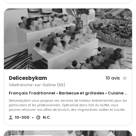
Delicesbykam
10 avis
Villefranche-sur-Saône (69)
Français Traditionnel • Barbecue et grillades • Cuisine régionale
Delicesbykam vous propose ses services de traiteur événementiel pour les
particuliers et les professionnels. Spécialisé dans l'art du buffet, vous
pourrez retrouver nos offres de brunch, des mignardises salées et sucrées,
de plateaux de charcuterie, de plateaux fromages ,de fruits, et bien plus
10-300
•
N.C.
encore ! Basé à Lyon, la livraison et l'installation sont possibles dans un
large rayon en France et en Suisse. N'hésitez pas à nous contactez pour
plus d'informations !