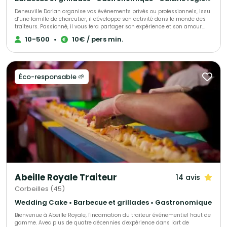
authenticité et plaisir gustatif.
Deneuville Dorian organise vos événements privés ou professionnels, issu
d’une famille de charcutier, il développe son activité dans le monde des
traiteurs. Passionné, il vous fera partager son expérience et son amour
des produits locaux. Réputé et reconnu, il réalisera votre événement à la
10-500
•
10€ / pers min.
perfection selon vos demandes et vos exigences.
Éco-responsable 🌱
Abeille Royale Traiteur
14 avis
Corbeilles (45)
Wedding Cake • Barbecue et grillades • Gastronomique
Bienvenue à Abeille Royale, l'incarnation du traiteur événementiel haut de
gamme. Avec plus de quatre décennies d'expérience dans l'art de