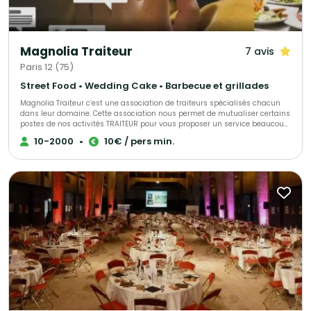
Magnolia Traiteur
7 avis
Paris 12 (75)
Street Food • Wedding Cake • Barbecue et grillades
Magnolia Traiteur c’est une association de traiteurs spécialisés chacun
dans leur domaine. Cette association nous permet de mutualiser certains
postes de nos activités TRAITEUR pour vous proposer un service beaucoup
plus performant à tous les niveaux, LES AVANTAGES pour mieux vous
10-2000
•
10€ / pers min.
servir : - Un standard commun pour une réponse immédiate à vos
demandes de devis - Des partenaires sélectionnés qui pourront répondre
à toutes vos demandes complémentaires sur le devis « multi-choix » que
nous vous enverrons. - Une qualité de produits irréprochables (consulter
les centaines d’avis de nos clients sur Magnolia Traiteur) - Les achats de
matières premières de base mutualisées pour des coûts optimisés sur
nos devis - Des frais de publicité partagés pour descendre nos charges
fixes et vous proposer les meilleurs tarifs. - Une offre plus large avec un
seul interlocuteur « Magnolia Traiteur» - Des devis complet avec grâce à
nos partenaires « complémentaires » et spécialistes de l’événementiel,
avec toutes les options en complément que vous désirerez comme : Un
lieu, du matériel de location, de la sonorisation, du personnel de service,
un DJ, un photobooth, une location de verre, des jeux de lumières, etc… - Et
pour finir et surtout grâce à tout cela, vous l’aurez compris …des tarifs
attractifs pour la réalisation de votre événement !!! Magnolia Traiteur c’est
la réalisation de plus de 300 événements chaque année ! Nous vous