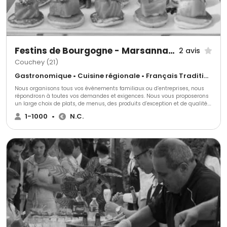
Festins de Bourgogne - Marsannay La Cote
2 avis
Couchey (21)
Gastronomique • Cuisine régionale • Français Traditionnel
Nous organisons tous vos événements familiaux ou d’entreprises, nous
répondrosn à toutes vos demandes et exigences. Nous vous proposerons
un large choix de plats, de menus, des produits d’exception et de qualité.
Pour plus d’informations, venez nous rencontrer également dan notre
1-1000
•
N.C.
magasin de Marsannay-la-Côte.