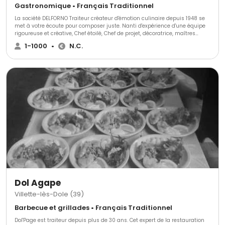
Gastronomique • Français Traditionnel
La société DELFORNO Traiteur créateur d'émotion culinaire depuis 1948 se
met à votre écoute pour composer juste. Nanti d'expérience d'une équipe
rigoureuse et créative, Chef étoilé, Chef de projet, décoratrice, maîtres
d'hôtel. Nous elaborons votre journée en adéquation avec vos attentes.
1-1000
•
N.C.
Nous saurons lui donner la valeur que vous lui accordez. Valeur de service
d'organisation. Alliance de modernité et de tradition culinaire.
Dol Agape
Villette-lès-Dole (39)
Barbecue et grillades • Français Traditionnel
Dol'Page est traiteur depuis plus de 30 ans. Cet expert de la restauration