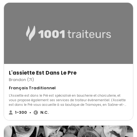
L'assiette Est Dans Le Pre
Brandon (71)
Français Traditionnel
L'Assiette est dans le Pré est spécialisé en boucherie et charcuterie, et
vous propose également ses services de traiteur évènementiel. L'Assiette
est dans le Pré vous accueille à sa boutique de Tramayes, en Saône-et-
Loire, et vous propose de découvrir toutes ses spécialités de boucherie et
1-300
•
N.C.
charcuterie, mais vous propose aussi de nombreux plats cuisinés à
emporter, ou ses services de traiteur sur place.L'Assiette est dans le Pré
est la fusion des savoirs-faires de Cédric Jolivet et Marius Pautonnier :
amoureux de la cuisine, tous deux vous proposent des spécialités
réalisées à partir de produits frais et sélectionnés avec soin. À votre
écoute, ils vous proposent diverses formules traiteur.En boutique ou lors