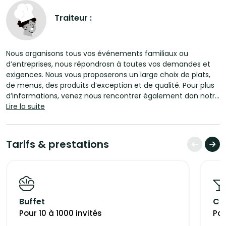
Traiteur :
Nous organisons tous vos événements familiaux ou
d’entreprises, nous répondrosn à toutes vos demandes et
exigences. Nous vous proposerons un large choix de plats,
de menus, des produits d’exception et de qualité. Pour plus
d’informations, venez nous rencontrer également dan notre
magasin de Marsannay-la-Côte.
Lire la suite
Etude et devis personnalisé sur demande.
Nous organisons tous vos événements privés ou
professionnels (6000 pers. Max), nous serons à vos côtés
Tarifs & prestations
pour réaliser votre projet, tout est personnalisable et
ajustable, nous serons attentifs et nous répondrons à toutes
vos exigences.
Buffet
Coc
Pour 10 à 1000 invités
Pou