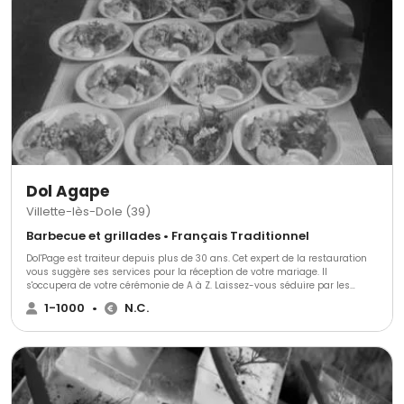
Dol Agape
Villette-lès-Dole (39)
Barbecue et grillades • Français Traditionnel
Dol'Page est traiteur depuis plus de 30 ans. Cet expert de la restauration
vous suggère ses services pour la réception de votre mariage. Il
s'occupera de votre cérémonie de A à Z. Laissez-vous séduire par les
produits de bonne qualité que composeront votre repas. Dol'Page assiste
1-1000
•
N.C.
à d'autres événements tels que : les repas de famille, d'anniversaires, des
pots de l'amitié, des communions, des repas de Noël, des réveillons, etc.
N'hésitez pas à le contacter pour plus d'informations et demander un
devis gratuit.