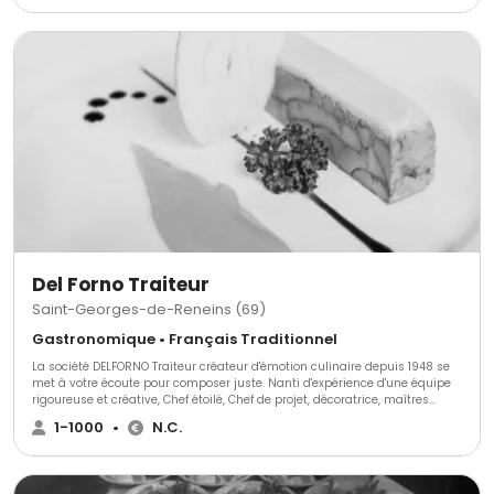
Del Forno Traiteur
Saint-Georges-de-Reneins (69)
Gastronomique • Français Traditionnel
La société DELFORNO Traiteur créateur d'émotion culinaire depuis 1948 se
met à votre écoute pour composer juste. Nanti d'expérience d'une équipe
rigoureuse et créative, Chef étoilé, Chef de projet, décoratrice, maîtres
d'hôtel. Nous elaborons votre journée en adéquation avec vos attentes.
1-1000
•
N.C.
Nous saurons lui donner la valeur que vous lui accordez. Valeur de service
d'organisation. Alliance de modernité et de tradition culinaire.