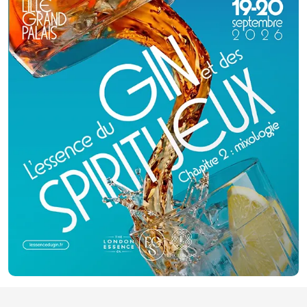
France et à l’étranger. De retour à Paris en 2012 Ange Hong-Lan ouvre le
premier Bistrot Vietnamien de la capitale. Découvrez une cuisine saine,
naturelle et exotique qui vous surprend par sa fraîcheur et vous offre une
explosion de saveurs en bouche. Aname vous propose un large choix de
mets adaptés selon votre budget et prend en compte toutes vos
demandes particulières. Un repas dont se souviendront tous vos convives
! Contactez nous pour un voyage dans le Sud-Est asiatique.