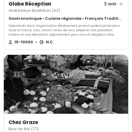
Globe Réception
3 avis
Andrézieux-Bouthéon (42)
Gastronomique • Cuisine régionale • Français Traditionnel
Spécialisés dans l'organisation d'évènement privé et professionnel dans
toute la France, nous serons ravies de vous préparer une prestation
traiteur et une décoration spécialement pour vous et adapté à votre
thème. Nous mettons tout en œuvre pour accorder la décoration à votre
15-10000
•
N.C.
événement et créer une identité inédite.
Chez Graze
Bois-le-Roi (77)