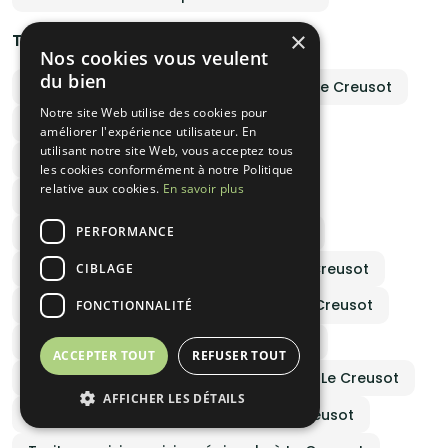
×
Traiteurs par spécialités culinaires
Nos cookies vous veulent
du bien
Pizzas et pâtes par un traiteur italien à Le Creusot
Notre site Web utilise des cookies pour
Traiteur halal tarif à Le Creusot
améliorer l'expérience utilisateur. En
utilisant notre site Web, vous acceptez tous
Menu casher original à Le Creusot
les cookies conformément à notre Politique
relative aux cookies.
En savoir plus
Devis traiteur africain à Le Creusot
PERFORMANCE
Traiteur libanais mariage à Le Creusot
Spécialités antillaises à emporter à Le Creusot
CIBLAGE
Traiteur vegetarien autour de moi à Le Creusot
FONCTIONNALITÉ
Traiteur vegan à domicile à Le Creusot
ACCEPTER TOUT
REFUSER TOUT
Traiteur cuisine barbecue et grillades à Le Creusot
AFFICHER LES DÉTAILS
Traiteur cuisine gastronomique à Le Creusot