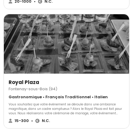
20-1000
•
N.C.
créer notre entreprise de traiteur événementiel.
Royal Plaza
Fontenay-sous-Bois (94)
Gastronomique • Français Traditionnel • Italien
Vous souhaitez que votre événement se déroule dans une ambiance
magnifique, dans un cadre somptueux ? Alors le Royal Plaza est fait pour
vous. Nous réaliserons votre cérémonie de mariage, votre événement
d'entreprise, formidable et mémorable, dont tous vos convives se
15-300
•
N.C.
souviendront pendant de nombreuses années.