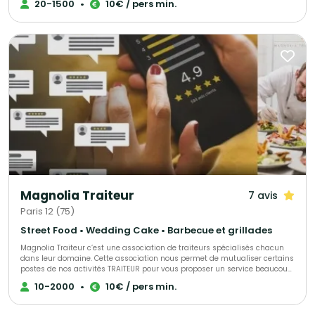
20-1500
•
10€ / pers min.
Recettes élégantes, parfois oubliées et souvent surprenantes, toujours
très savoureuses, Maillet Traiteur associe passion pour la restauration
gastronomique, mais aussi l'expérience de professionnels de
l'organisation de réception.
Magnolia Traiteur
7 avis
Paris 12 (75)
Street Food • Wedding Cake • Barbecue et grillades
Magnolia Traiteur c’est une association de traiteurs spécialisés chacun
dans leur domaine. Cette association nous permet de mutualiser certains
postes de nos activités TRAITEUR pour vous proposer un service beaucoup
plus performant à tous les niveaux, LES AVANTAGES pour mieux vous
10-2000
•
10€ / pers min.
servir : - Un standard commun pour une réponse immédiate à vos
demandes de devis - Des partenaires sélectionnés qui pourront répondre
à toutes vos demandes complémentaires sur le devis « multi-choix » que