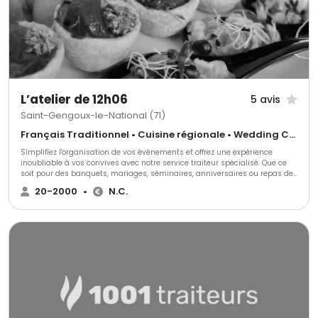
produits de caractère et une ambiance qui rassemble.
L’atelier de 12h06
5 avis
Saint-Gengoux-le-National (71)
Français Traditionnel • Cuisine régionale • Wedding Cake
Simplifiez l'organisation de vos événements et offrez une expérience
inoubliable à vos convives avec notre service traiteur spécialisé. Que ce
soit pour des banquets, mariages, séminaires, anniversaires ou repas de
famille, nous répondons aux besoins des professionnels comme des
20-2000
•
N.C.
particuliers.