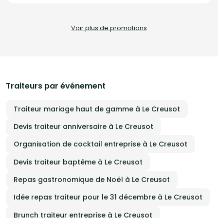
offrant une expérience gastronomique authentique et unique. Nos
prestations incluent : - La livraison de nos spécialités congolaises
directement à domicile. - L'animation d'ateliers culinaires, adaptés aux
amateurs comme aux experts. - Des services sur mesure dédiés aux
Voir plus de promotions
entreprises. Faites appel à Délices du Congo pour un voyage gustatif
inoubliable aux saveurs africaines.
Traiteurs par événement
Traiteur mariage haut de gamme à Le Creusot
Devis traiteur anniversaire à Le Creusot
Organisation de cocktail entreprise à Le Creusot
Devis traiteur baptême à Le Creusot
Repas gastronomique de Noël à Le Creusot
Idée repas traiteur pour le 31 décembre à Le Creusot
Brunch traiteur entreprise à Le Creusot