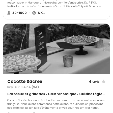
responsable. ✨ Mariage, anniversaire, comité d'entreprise, EVJF, EVG,
festival, salon...✨ ✨Vin d'honneur✨ ✨Cocktail élégant✨Crêpe & Galette ✨
Des boissons rafraîchissantes, des saveurs gourmandes et un
30-1000
•
N.C.
engagement envers l'environnement. Chez Project Bar, nous sommes fiers
de vous offrir une expérience unique et éco-responsable pour tous vos
événements.
Cocotte Sacree
4 avis
Ivry-sur-Seine (94)
Barbecue et grillades • Gastronomique • Cuisine régionale
Cocotte Sacrée Traiteur a été fondée par deux amis passionnés de cuisine
française. Nous avons commencé notre aventure culinaire en proposant
des plats de saison lors d'événements privés pour nos amis et notre
famille. Forts de l'enthousiasme de nos convives, nous avons décidé de