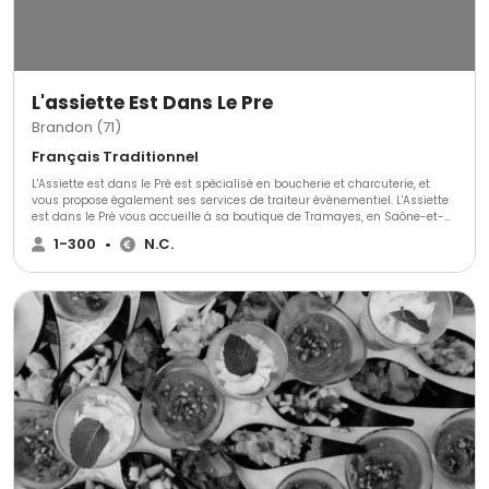
L'assiette Est Dans Le Pre
Brandon (71)
Français Traditionnel
L'Assiette est dans le Pré est spécialisé en boucherie et charcuterie, et
vous propose également ses services de traiteur évènementiel. L'Assiette
est dans le Pré vous accueille à sa boutique de Tramayes, en Saône-et-
Loire, et vous propose de découvrir toutes ses spécialités de boucherie et
1-300
•
N.C.
charcuterie, mais vous propose aussi de nombreux plats cuisinés à
emporter, ou ses services de traiteur sur place.L'Assiette est dans le Pré
est la fusion des savoirs-faires de Cédric Jolivet et Marius Pautonnier :
amoureux de la cuisine, tous deux vous proposent des spécialités
réalisées à partir de produits frais et sélectionnés avec soin. À votre
écoute, ils vous proposent diverses formules traiteur.En boutique ou lors
de tout évènement familial ou professionnel, faites confiance à l'Assiette
est dans le Pré.