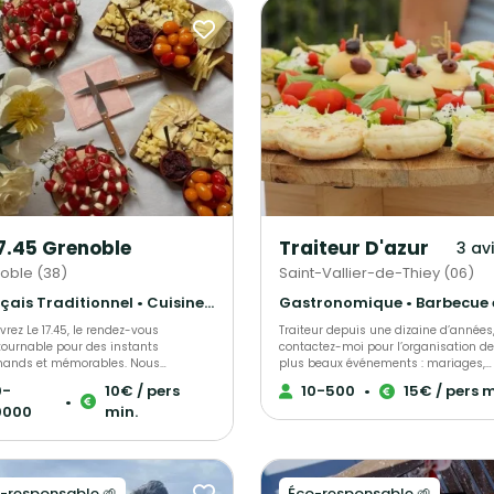
17.45 Grenoble
Traiteur D'azur
3 av
oble (38)
Saint-Vallier-de-Thiey (06)
Français Traditionnel • Cuisine régionale • Pâtisseries et desserts
rez Le 17.45, le rendez-vous
Traiteur depuis une dizaine d’années
tournable pour des instants
contactez-moi pour l’organisation de
ands et mémorables. Nous
plus beaux événements : mariages,
sons l’art de sublimer vos
baptêmes, anniversaires, cocktails
0-
10€ / pers
10-500
•
15€ / pers m
ments grâce à des produits
dinatoires, événements privés et
•
0000
min.
ption, sélectionnés avec soin et
d’entreprise… A votre service pour la
rés dans une ambiance conviviale et
réussite de votre événement Ensemble
alistes des planches de
nous élaborerons une sélection de vo
ges et de charcuteries, nous mettons
choix parmi nos assortiments de piè
nneur des produits français et locaux
cocktails, nos ateliers culinaires (foi
-responsable 🌱
Éco-responsable 🌱