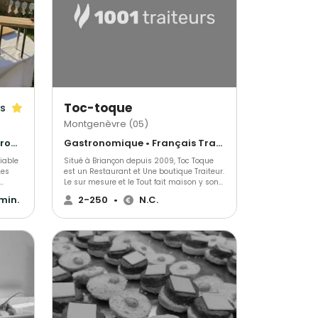
 ou
 on
Toc-toque
is
Montgenèvre (05)
Barbecue et grillades • Gastronomique • Cuisine régionale
Gastronomique • Français Traditionnel • Espagnol
liable
Situé à Briançon depuis 2009, Toc Toque
Les
est un Restaurant et Une boutique Traiteur.
Le sur mesure et le Tout fait maison y sont
les maîtres mots. Nous tenons à coeur de
 min.
2-250
•
N.C.
ple
travailler intégralement les produits de A à
l’art
Z.
t des
locaux,
 vos
tions,
vos
eux.