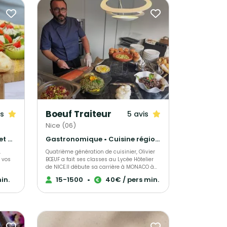
Boeuf Traiteur
is
5 avis
Nice (06)
Gastronomique • Barbecue et grillades • Français Traditionnel
Gastronomique • Cuisine régionale • Français Traditionnel
,
Quatrième génération de cuisinier, Olivier
 vos
BŒUF a fait ses classes au Lycée Hôtelier
de NICE.Il débute sa carrière à MONACO à
l'Hôtel de Paris, au Mirabeau et au
in.
15-1500
•
40€ / pers min.
Métropole Palace.Il parfait sa formation à
l'hôtel Majestic à CANNES puis en famille
aux côtés de son père à VIDAUBAN où il
tre
apprends la cuisine du terroir Provençal.
ces
Gérant associé d'une brasserie à Nice,
e gras
ancien chef de l'hôtel PLAZA à NICE, il