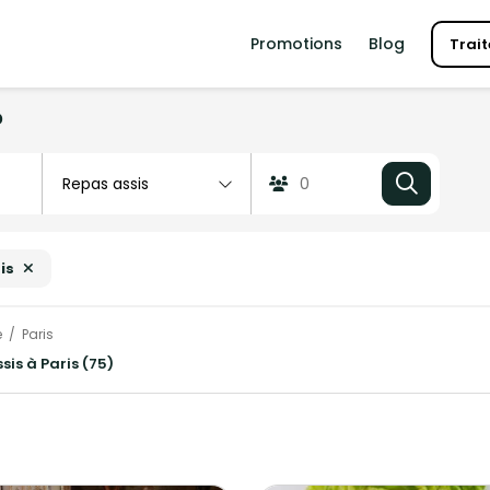
Promotions
Blog
Trait
?
is
e
Paris
sis à Paris (75)