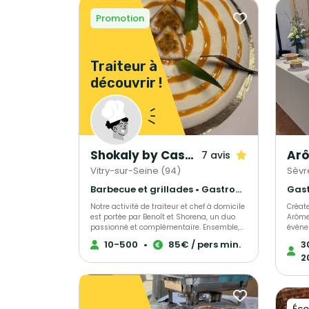
Promotion
Traiteur à
découvrir !
Shokaly by Casanova
Arô
7 avis
Vitry-sur-Seine (94)
Sèvr
Barbecue et grillades • Gastronomique • Français Traditionnel
Notre activité de traiteur et chef à domicile
Créateur 
est portée par Benoît et Shorena, un duo
Arômes
passionné et complémentaire. Ensemble,
événe
ils créent des expériences culinaires
conce
10-500
•
85€ / pers min.
3
uniques pour vos événements privés ou
en mai
2
professionnels. Leur cuisine met à
réalis
l’honneur des produits frais et de saison,
exclu
soigneusement sélectionnés pour garantir
Sèvres, 
qualité et authenticité. Grâce à leur
rigou
créativité exceptionnelle et leur sens du
vous 
Éco