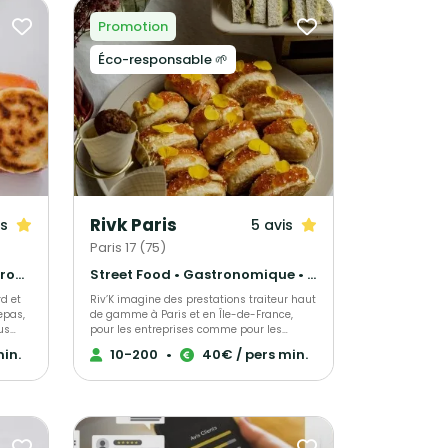
Promotion
Éco-responsable 🌱
Rivk Paris
is
5 avis
Paris 17 (75)
Barbecue et grillades • Gastronomique • Cuisine régionale
Street Food • Gastronomique • Cuisine régionale
rd et
Riv’K imagine des prestations traiteur haut
epas,
de gamme à Paris et en Île-de-France,
us
pour les entreprises comme pour les
particuliers. Buffets élégants, cocktails
min.
10-200
•
40€ / pers min.
our des
raffinés, réceptions sur mesure — notre
ui
cuisine allie générosité, précision et
une
influences levantines. Traiteur parisien à
 la
votre écoute, nous nous adaptons à toutes
de la
vos envies et à chaque occasion. Nous
h,
proposons une large gamme de menus :