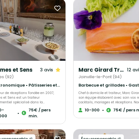
mes et Sens
Marc Girard Traiteur
3 avis
12 av
es (92)
Joinville-le-Pont (94)
Gastronomique • Pâtisseries et desserts • Français Traditionnel
de réceptions Fondée en 2007,
Chef à domicile et traiteur, Marc Gira
 et Sens est un traiteur
son équipe élaborent avec soin vos r
mentiel spécialisé dans la
cocktails, mariages et réceptions. No
ption d’évènements d’entreprise clé
mettons à l’honneur des produits
0-
75€ / pers
10-300
•
75€ / pers 
n à Paris et Île-de-France. Nos
saisonniers, locaux et d’exception, p
•
000
min.
ations sont créées par nos Chefs et
créations gourmandes et raffinées q
sivement conçues dans nos ateliers à
raviront vos convives. Engagés pour 
avec de produits frais. La sélection
cuisine responsable, nous soutenons
reuse de nos produits nous permet de
consommation durable des produits 
proposer des mets fidèles à
mer grâce au programme Mr. Goodfis
-responsable 🌱
Éco-responsable 🌱