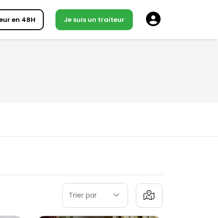
eur en 48H
Je suis un traiteur
Trier par