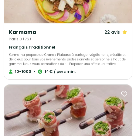
Karmama
22 avis
Paris 3 (75)
Français Traditionnel
Karmama propose de Grands Plateaux à partager végétariens, créatifs et
délicieux pour tous vos évènements professionnels et personnels haut de
gamme. Nous vous permettons de : - Proposer une offre qualitative,
originale, savoureuse - Diviser par deux votre empreinte carbone par
10-1000
•
14€ / pers min.
rapport à un traiteur plus traditionnel - Satisfaire simplement tous les
régimes alimentaires