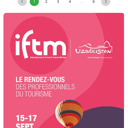
1
2
3
4
...
6