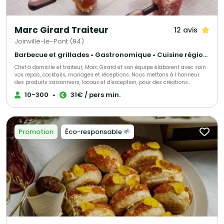
Marc Girard Traiteur
12 avis
Joinville-le-Pont (94)
Barbecue et grillades • Gastronomique • Cuisine régionale
Chef à domicile et traiteur, Marc Girard et son équipe élaborent avec soin
vos repas, cocktails, mariages et réceptions. Nous mettons à l’honneur
des produits saisonniers, locaux et d’exception, pour des créations
gourmandes et raffinées qui raviront vos convives. Engagés pour une
10-300
•
31€ / pers min.
cuisine responsable, nous soutenons la consommation durable des
produits de la mer grâce au programme Mr. Goodfish, garantissant ainsi
une gastronomie à la fois savoureuse et respectueuse de
l’environnement.
Promotion
Éco-responsable 🌱