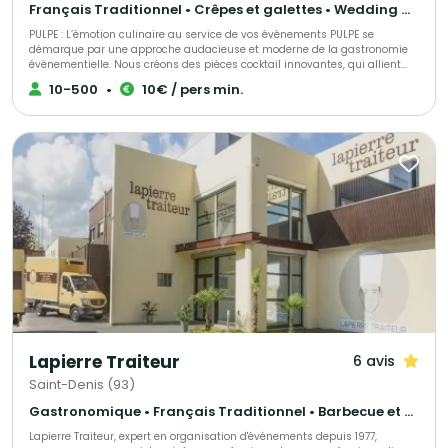
Français Traditionnel • Crêpes et galettes • Wedding Cake
PULPE : L’émotion culinaire au service de vos évènements PULPE se
démarque par une approche audacieuse et moderne de la gastronomie
évènementielle. Nous créons des pièces cocktail innovantes, qui allient
esthétisme et saveurs authentiques. Fabriquées à J-1 pour une fraîcheur
10-500
•
10€ / pers min.
maximale, nos créations sont pensées pour étonner vos invités à chaque
bouchée. PULPE, c’est aussi un savoir-faire en organisation d’évènements.
Nous vous accompagnons en assurant une planification précise et un
service soigné, pour que chaque réception – privée ou professionnelle –
soit parfaitement orchestrée. Avec PULPE, chaque détail compte et chaque
moment devient unique.
Lapierre Traiteur
6 avis
Saint-Denis (93)
Gastronomique • Français Traditionnel • Barbecue et grillades
Lapierre Traiteur, expert en organisation d'événements depuis 1977,