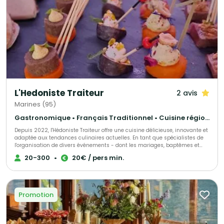
L'Hedoniste Traiteur
2 avis
Marines (95)
Gastronomique • Français Traditionnel • Cuisine régionale
Depuis 2022, l'Hédoniste Traiteur offre une cuisine délicieuse, innovante et
adaptée aux tendances culinaires actuelles. En tant que spécialistes de
l'organisation de divers événements - dont les mariages, baptêmes et
séminaires - nous proposons également des services personnalisés pour
20-300
•
20€ / pers min.
répondre à toutes demandes spécifiques. Faisant preuve d'un grand souci
du détail, nous préparons nos créations culinaires avec des produits de
première qualité, fournis depuis 2 ans par nos fournisseurs de confiance.
Notre équipe de professionnels dévoués est toujours prête à répondre aux
besoins de nos clients. En bref, l'Hédoniste Traiteur se consacre à fournir
Promotion
une expérience culinaire exceptionnelle, riche en saveurs, dont nos clients
se souviendront.