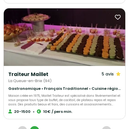
alimentaires. Nous proposons un service soigné et une gestion logistique
complète pour garantir le succès de vos événements gourmands et
conviviaux.
Traiteur Maillet
5 avis
La Queue-en-Brie (94)
Gastronomique • Français Traditionnel • Cuisine régionale
Maison créée en 1975, Maillet Traiteur est spécialisé dans l'évènementiel et
vous propose tous type de buffet, de cocktail, de plateau repas et repas
assis. Des produits beaux et frais, des cuissons et assaisonnements
adaptés, le tout fait maison par notre chef de cuisine expérimenté!
20-1500
•
10€ / pers min.
Recettes élégantes, parfois oubliées et souvent surprenantes, toujours
très savoureuses, Maillet Traiteur associe passion pour la restauration
gastronomique, mais aussi l'expérience de professionnels de
l'organisation de réception.