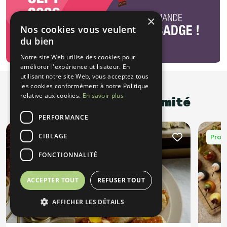
×
Nos cookies vous veulent
du bien
Notre site Web utilise des cookies pour
améliorer l'expérience utilisateur. En
utilisant notre site Web, vous acceptez tous
les cookies conformément à notre Politique
relative aux cookies.
En savoir plus
Promotions à proximité
PERFORMANCE
CIBLAGE
Promotion
Éco-responsable 🌱
Prom
FONCTIONNALITÉ
ACCEPTER TOUT
REFUSER TOUT
AFFICHER LES DÉTAILS