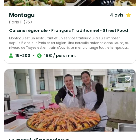
Montagu
4 avis
Paris 11 (75)
Cuisine régionale • Français Traditionnel • Street Food
Montagu est un restaurant et un service traiteur qui a su s’imposer
depuis 5 ans sur Paris et sa région. Une nouvelle antenne dans l'Aube, au
niveau de Troyes est en train d'ouvrir. Le menu change tout le temps, au
gré des saisons et des tendances mais surtout au gré de vos envies et de
15-200
•
15€ / pers min.
vos attentes. Que vous soyez amateur de viande ou de poisson,
végétarien ou vegan, Montagu saura vous concocter de grandes assiettes
à partager, des bouchées à manger avec les doigts ou encore des
plateaux repas. Pour déjeuner ou dîner, pour vos événements privés ou
professionnels, faites nous confiance