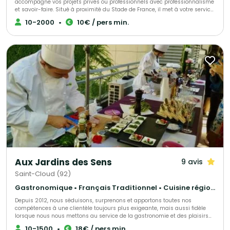
accompagne vos projets privés ou professionnels avec professionnalisme
et savoir-faire. Situé à proximité du Stade de France, il met à votre service
une cuisine traditionnelle et d'exception, élaborée à partir de produits frais
10-2000
•
10€ / pers min.
et locaux. Grâce à une équipe de collaborateurs expérimentés, Lapierre
Traiteur garantit une prestation culinaire de qualité. Acteur engagé, il
soutient activement l'emploi à travers ses initiatives associatives et
sociales.
Aux Jardins des Sens
9 avis
Saint-Cloud (92)
Gastronomique • Français Traditionnel • Cuisine régionale
Depuis 2012, nous séduisons, surprenons et apportons toutes nos
compétences à une clientèle toujours plus exigeante, mais aussi fidèle
lorsque nous nous mettons au service de la gastronomie et des plaisirs
gourmands. L’art de bien vous servir réside dans la recherche
10-1500
•
18€ / pers min.