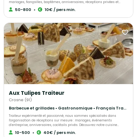
mariages, fiançailles, baptêmes, anniversaires, réceptions privées et
professionnelles. Nous proposons des buffets, cocktails, salades, plats
50-800
•
10€ / pers min.
variés, plateaux de fruits, buffets sucrés, pièces montées, boissons ainsi
qu’un service de serveurs pour une prestation complète et sur mesure. Le
Cristal Traiteur, votre partenaire pour des réceptions réussies et
inoubliables.
Aux Tulipes Traiteur
Crosne (91)
Barbecue et grillades • Gastronomique • Français Traditionnel
Traiteur expérimenté et passionné, nous sommes spécialisés dans
l'organisation de réceptions sur mesure : mariages, événements
d’entreprise, anniversaires, cocktails privés. Découvrez notre cuisine
raffinée, élaborée avec des produits frais et de saison, accompagnée de
10-500
•
40€ / pers min.
menus personnalisables en fonction de vos envies et de vos contraintes