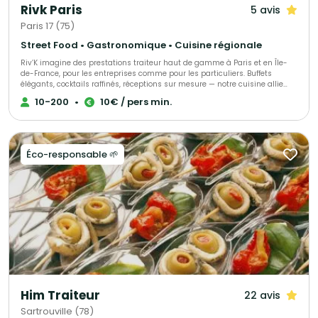
Rivk Paris
5 avis
Paris 17 (75)
Street Food • Gastronomique • Cuisine régionale
Riv’K imagine des prestations traiteur haut de gamme à Paris et en Île-
de-France, pour les entreprises comme pour les particuliers. Buffets
élégants, cocktails raffinés, réceptions sur mesure — notre cuisine allie
générosité, précision et influences levantines. Traiteur parisien à votre
10-200
•
10€ / pers min.
écoute, nous nous adaptons à toutes vos envies et à chaque occasion.
Nous proposons une large gamme de menus : brunch, végétarien, viande,
poisson, sans gluten ou vegan, afin de satisfaire tous les goûts et régimes
alimentaires. Pour compléter votre expérience, nous offrons également
une sélection de boissons maison, préparées avec soin.
Éco-responsable 🌱
Him Traiteur
22 avis
Sartrouville (78)