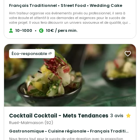
Français Traditionnel • Street Food • Wedding Cake
Him traiteur organise vos événements privés ou professionnel, il sera à
votre écoute et attentif à vos demandes et exigences pour le succès de
votre projet. Il vous fera découvrir un univers savoureux et de qualité, qui a
déjà trouvé satisfaction pour de nombreux clients.
10-1000
•
10€ / pers min.
Éco-responsable 🌱
Cocktail Cocktail - Mets Tendances
3 avis
Rueil-Malmaison (92)
Gastronomique • Cuisine régionale • Français Traditionnel
Nous ferons tout pour le succès de votre réception avec la proposition