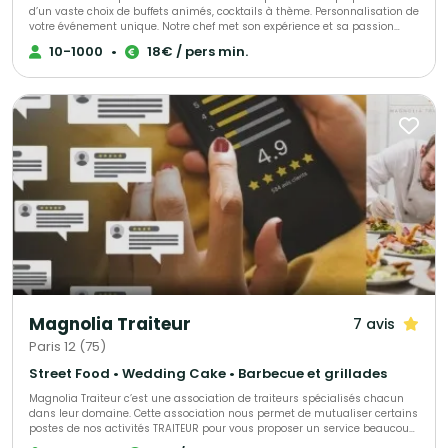
d’un vaste choix de buffets animés, cocktails à thème. Personnalisation de
votre événement unique. Notre chef met son expérience et sa passion
dans l’élaboration de votre événement, s’adaptant à chacun de vos
10-1000
•
18€ / pers min.
convives.
Magnolia Traiteur
7 avis
Paris 12 (75)
Street Food • Wedding Cake • Barbecue et grillades
Magnolia Traiteur c’est une association de traiteurs spécialisés chacun
dans leur domaine. Cette association nous permet de mutualiser certains
postes de nos activités TRAITEUR pour vous proposer un service beaucoup
plus performant à tous les niveaux, LES AVANTAGES pour mieux vous