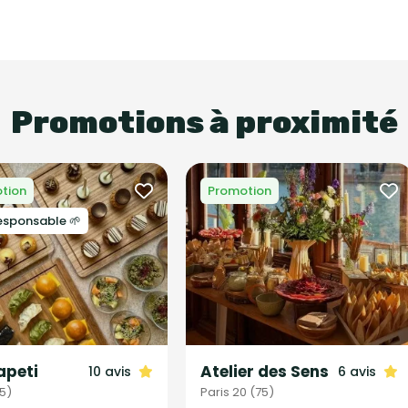
Promotions à proximité
tion
Promotion
esponsable 🌱
apeti
Atelier des Sens
10 avis
6 avis
75)
Paris 20 (75)