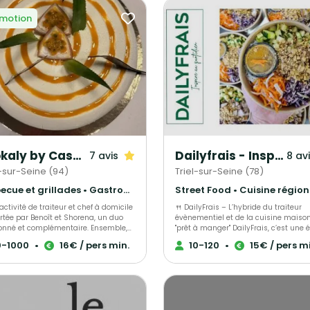
motion
Shokaly by Casanova
Dailyfrais - Inspiré au Quotidien
7 avis
8 av
y-sur-Seine (94)
Triel-sur-Seine (78)
Barbecue et grillades • Gastronomique • Français Traditionnel
activité de traiteur et chef à domicile
🍴 DailyFrais – L’hybride du traiteur
rtée par Benoît et Shorena, un duo
évènementiel et de la cuisine maiso
onné et complémentaire. Ensemble,
"prêt à manger" DailyFrais, c’est une équipe
éent des expériences culinaires
de passionnés qui marie l’art du trai
0-1000
•
16€ / pers min.
10-120
•
15€ / pers m
es pour vos événements privés ou
évènementiel et le savoir-faire du pl
sionnels. Leur cuisine met à
cuisiné maison. Nous préparons ch
eur des produits frais et de saison,
jour des recettes saines, équilibrées 
eusement sélectionnés pour garantir
gourmandes, inspirées des cuisines
é et authenticité. Grâce à leur
monde, avec des produits de qualité
vité exceptionnelle et leur sens du
soigneusement sélectionnés 🌍 Nous