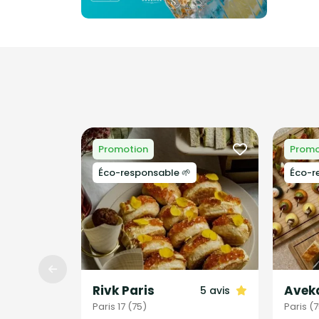
Promotion
Promo
Éco-responsable 🌱
Éco-r
Rivk Paris
Avek
5 avis
Paris 17 (75)
Paris (