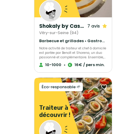
Shokaly by Casanova
7 avis
Vitry-sur-Seine (94)
Barbecue et grillades • Gastronomique • Français Traditionnel
Notre activité de traiteur et chef à domicile
est portée par Benoît et Shorena, un duo
passionné et complémentaire. Ensemble,
ils créent des expériences culinaires
10-1000
•
16€ / pers min.
uniques pour vos événements privés ou
professionnels. Leur cuisine met à
l’honneur des produits frais et de saison,
soigneusement sélectionnés pour garantir
qualité et authenticité. Grâce à leur
Éco-responsable 🌱
créativité exceptionnelle et leur sens du
détail, ils imaginent des menus sur
mesure, gourmands et élégants, pour
transformer chaque repas en un moment
Traiteur à
convivial et mémorable.
découvrir !