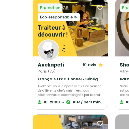
Promotion
Pro
Éco-responsable 🌱
Traiteur à
découvrir !
Avekapeti
10 avis
Paris (75)
Vitr
Français Traditionnel • Sénégalais • Thaïlandais
Avekapeti vous propose la cuisine maison
Notre 
de différents chefs cuisiniers, tous
est po
séléctionnés et accompagnés par le chef
passi
étoilé Christian Conticini pour vos cocktails,
ils cr
10-2000
•
10€ / pers min.
1
petits-déjeuners, plateaux-repas, buffets...
uniqu
Tout est fait maison, avec des produits
profes
frais, de saison livré en contenants
l’honn
réutilisables 0 déchet ou recyclables en
soign
véhicules éléctriques. Du buffet bonne
qualit
franquette au semi-gastro en passant par
créati