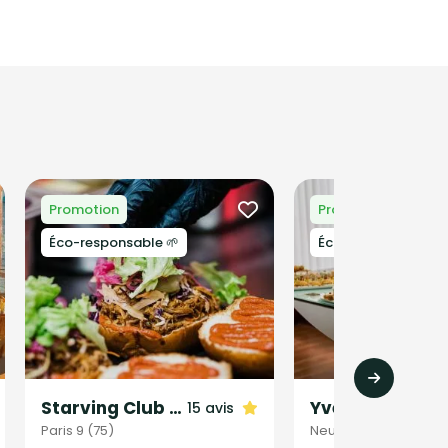
Promotion
Promotion
Éco-responsable 🌱
Éco-responsable 🌱
Starving Club Traiteur
Yves Emmanuel Traiteur
15 avis
Paris 9 (75)
Neuilly-sur-Marne (9