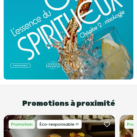
Promotions à proximité
Promotion
Éco-responsable 🌱
Prom