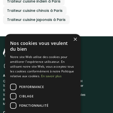
Traiteur cuisine indien à Paris
Traiteur cuisine chinois à Paris
Traiteur cuisine japonais à Paris
×
Nos cookies vous veulent
du bien
Notre site Web utilise des cookies pour
améliorer l'expérience utilisateur. En
utilisant notre site Web, vous acceptez tous
les cookies conformément à notre Politique
A propos
Liens utiles
relative aux cookies.
En savoir plus
Qui sommes-nous ?
Traiteur en 48H
1001Salles
Nous contacter
PERFORMANCE
1001Salles PRO
FAQ
1001DJ
Mentions légales
CIBLAGE
Reserverunbar
CGV
MP2
CGU
FONCTIONNALITÉ
Contacts