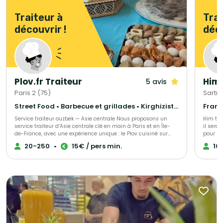
Traiteur à
Trai
découvrir !
déco
Plov.fr Traiteur
Him 
5 avis
Paris 2 (75)
Sartro
Street Food • Barbecue et grillades • Kirghizistan
Service traiteur ouzbek — Asie centrale Nous proposons un
Him tra
service traiteur d’Asie centrale clé en main à Paris et en Île-
il sera
de-France, avec une expérience unique : le Plov cuisiné sur
pour le
place au kazan, la grande marmite traditionnelle, devant vos
savoure
20-250
•
15€ / pers min.
10
invités. 🔥 Un véritable show culinaire Nos chefs cuisinent à feu
nombreu
ouvert, selon la recette traditionnelle. La cuisson lente, les
parfums d’épices et la mise en scène créent une animation
chaleureuse et spectaculaire. 🍚 Cuisine authentique &
maison Plov traditionnel (bœuf, agneau ou veau), Samsa
feuilletée, Manty vapeur, salades et desserts maison. ✔️ 100 %
fait maison – Halal 💰 Tarifs Plov sur place À partir de 30
portions : 15 € à 24 € / personne (selon le nombre d’invités).
Plov cuisiné au restaurant & livré : dès 12 € / personne. 🏙️ Deux
restaurants à Paris – dégustation offerte Avant validation,