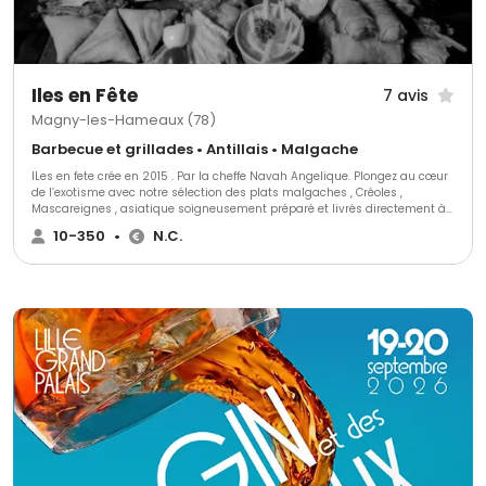
Iles en Fête
7 avis
Magny-les-Hameaux (78)
Barbecue et grillades • Antillais • Malgache
ILes en fete crée en 2015 . Par la cheffe Navah Angelique. Plongez au cœur
de l’exotisme avec notre sélection des plats malgaches , Créoles ,
Mascareignes , asiatique soigneusement préparé et livrés directement à
votre porte . Que ce soit pour une occasion festive, les entreprises entre
10-350
•
N.C.
collègues, un brunch du dimanche ou un simple désir de voyager par les
saveurs nos délices sauront ravir vos papilles. Nous vous apporterons
toute la richesse des Iles avec des spécialistes comme les samoussas,
les Accras , rougail saucisse, Romazava, Biryani , les mignardises salés.
Changeant une ambiance en exotisme pour nos fêtes de mariages , nos
fêtes familiales anniversaires . Ou Commandez en un clic et profitez nos
livraisons rapide dans un rayon de 5 à 20 km pour un festin prêt à
déguster sans effort.