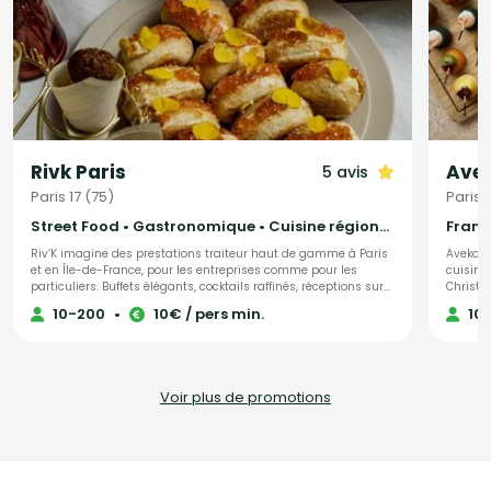
Rivk Paris
Avek
5 avis
Paris 17 (75)
Paris 
Street Food • Gastronomique • Cuisine régionale
Riv’K imagine des prestations traiteur haut de gamme à Paris
Avekape
et en Île-de-France, pour les entreprises comme pour les
cuisini
particuliers. Buffets élégants, cocktails raffinés, réceptions sur
Christia
mesure — notre cuisine allie générosité, précision et influences
plateaux
10-200
•
10€ / pers min.
10
levantines. Traiteur parisien à votre écoute, nous nous
produits
adaptons à toutes vos envies et à chaque occasion. Nous
déchet 
proposons une large gamme de menus : brunch, végétarien,
bonne f
viande, poisson, sans gluten ou vegan, afin de satisfaire tous
culinai
les goûts et régimes alimentaires. Pour compléter votre
chef se
Voir plus de promotions
expérience, nous offrons également une sélection de boissons
maison, préparées avec soin.