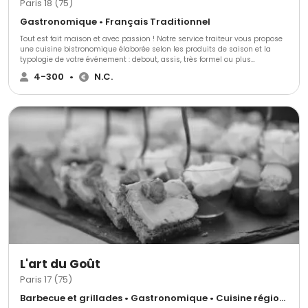
Paris 18 (75)
Gastronomique • Français Traditionnel
Tout est fait maison et avec passion ! Notre service traiteur vous propose
une cuisine bistronomique élaborée selon les produits de saison et la
typologie de votre événement : debout, assis, très formel ou plus
décontracté… Nous travaillons exclusivement des produits frais et ne
4-300
•
N.C.
servons que des mets transformés par nos soins à partir de matières
brutes. Nous produisons exclusivement à la commande et vous
garantissons donc une production dans les 24 heures précédents votre
événement pour un maximum de saveurs et de fraîcheur. Nos recettes
peuvent également être adaptées à vos besoins spécifiques (sans gluten,
végétarien, sans lactose…) Nous intervenons selon vos besoins : - De 8 à
500 personnes : sur toute la région parisienne (grande et très grande
couronne) - En province à partir de 100 personnes et selon localisation
L'art du Goût
Paris 17 (75)
Barbecue et grillades • Gastronomique • Cuisine régionale