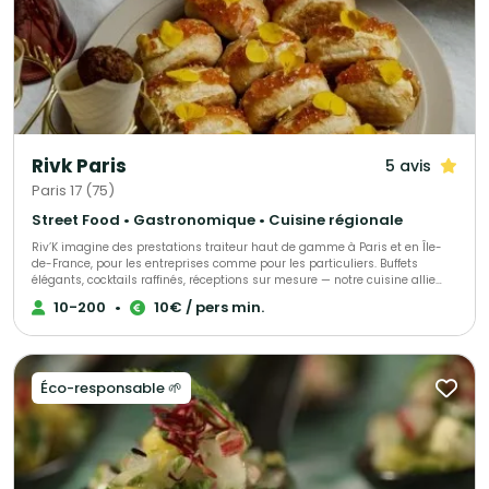
Rivk Paris
5 avis
Paris 17 (75)
Street Food • Gastronomique • Cuisine régionale
Riv’K imagine des prestations traiteur haut de gamme à Paris et en Île-
de-France, pour les entreprises comme pour les particuliers. Buffets
élégants, cocktails raffinés, réceptions sur mesure — notre cuisine allie
générosité, précision et influences levantines. Traiteur parisien à votre
10-200
•
10€ / pers min.
écoute, nous nous adaptons à toutes vos envies et à chaque occasion.
Nous proposons une large gamme de menus : brunch, végétarien, viande,
poisson, sans gluten ou vegan, afin de satisfaire tous les goûts et régimes
alimentaires. Pour compléter votre expérience, nous offrons également
une sélection de boissons maison, préparées avec soin.
Éco-responsable 🌱