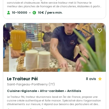
conviviale et chaleureuse. Notre service traiteur met à l’honneur le
meilleur des planches de fromages et de charcuteries, élaborées à partir
de produits français, locaux et soigneusement sélectionnés. Nous créons
10-10000
•
10€ / pers min.
des moments gourmands sur mesure, pour vos événements
professionnels ou privés : cocktails, anniversaires, séminaires, afterworks,
inaugurations… Chaque prestation est pensée pour être clé en main,
authentique et raffinée — avec une attention particulière portée à la
qualité, au goût et à la convivialité. Nous accompagnons nos clients de A
à Z, de la première idée à la mise en place le jour J. Notre équipe est à
votre écoute pour adapter entièrement votre devis : formats, quantités,
options, service… tout est modulable selon vos envies et vos besoins. Chez
Le 17.45, notre mission est simple : sublimer vos événements avec des
produits de caractère et une ambiance qui rassemble.
Le Traiteur Péi
8 avis
Saint-Fargeau-Ponthierry (77)
Cuisine régionale • Afro-caribéen • Antillais
Le Traiteur Péi, traiteur réunionnais basé en Île-de-France, propose une
cuisine créole authentique et faite maison. Spécialisé dans l’organisation
d’événements sur mesure, il répond aux besoins des particuliers et des
professionnels pour des occasions variées : mariages, anniversaires,