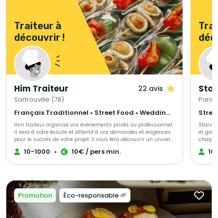
Traiteur à
Trai
découvrir !
déco
Him Traiteur
Star
22 avis
Sartrouville (78)
Paris 
Français Traditionnel • Street Food • Wedding Cake
Stree
Him traiteur organise vos événements privés ou professionnel,
Starvin
il sera à votre écoute et attentif à vos demandes et exigences
et gour
pour le succès de votre projet. Il vous fera découvrir un univers
chaque 
savoureux et de qualité, qui a déjà trouvé satisfaction pour de
Etoiles
10-1000
•
10€ / pers min.
10
nombreux clients.
engagem
seconde
Que ce 
d'entre
établis
satisfaire ! Avec Starving Club on se fa
Promotion
Éco-responsable 🌱
respect