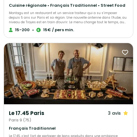
Cuisine régionale • Français Traditionnel • Street Food
Montagu est un restaurant et un service traiteur qui a su s’imposer
depuis 5 ans sur Paris et sa région. Une nouvelle antenne dans l'Aube, au
niveau de Troyes est en train d'ouvrir. Le menu change tout le temps, au
gré des saisons et des tendances mais surtout au gré de vos envies et de
15-200
•
15€ / pers min.
vos attentes. Que vous soyez amateur de viande ou de poisson,
végétarien ou vegan, Montagu saura vous concocter de grandes assiettes
à partager, des bouchées à manger avec les doigts ou encore des
plateaux repas. Pour déjeuner ou dîner, pour vos événements privés ou
professionnels, faites nous confiance
Le 17.45 Paris
3 avis
Paris 9 (75)
Français Traditionnel
Le 17.45, c’est l’art de partager de bons produits dans une ambiance