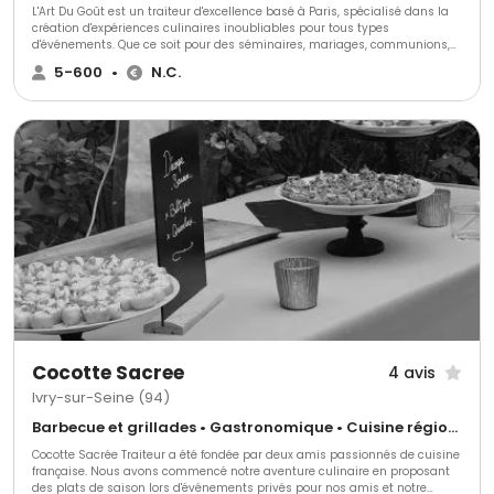
L'Art Du Goût est un traiteur d'excellence basé à Paris, spécialisé dans la
création d'expériences culinaires inoubliables pour tous types
d'événements. Que ce soit pour des séminaires, mariages, communions,
lancements de produits, ou soirées d'entreprise, nous offrons des formules
5-600
•
N.C.
variées et personnalisées, allant du petit-déjeuner au repas complet, en
passant par des cocktails dinatoires et des brunchs. Nos menus,
renouvelés au gré des saisons, mettent à l'honneur des produits frais et
de qualité, accompagnés d'une sélection raffinée de vins et champagnes
sur demande. Nous proposons également des options végétariennes, et
des menus adaptés à toutes les restrictions alimentaires, afin de
répondre parfaitement aux besoins de nos clients. Chez l'Art Du Goût, votre
satisfaction est notre priorité.
Cocotte Sacree
4 avis
Ivry-sur-Seine (94)
Barbecue et grillades • Gastronomique • Cuisine régionale
Cocotte Sacrée Traiteur a été fondée par deux amis passionnés de cuisine
française. Nous avons commencé notre aventure culinaire en proposant
des plats de saison lors d'événements privés pour nos amis et notre