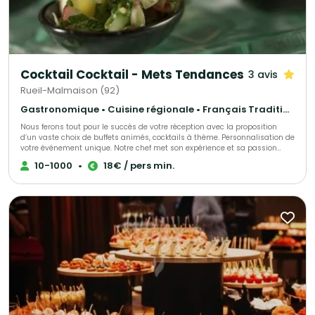
Cocktail Cocktail - Mets Tendances
3 avis
Rueil-Malmaison (92)
Gastronomique • Cuisine régionale • Français Traditionnel
Nous ferons tout pour le succès de votre réception avec la proposition
d’un vaste choix de buffets animés, cocktails à thème. Personnalisation de
votre événement unique. Notre chef met son expérience et sa passion
dans l’élaboration de votre événement, s’adaptant à chacun de vos
10-1000
•
18€ / pers min.
convives.