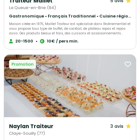
Traiteur Maillet
5 avis
La Queue-en-Brie (94)
Gastronomique • Français Traditionnel • Cuisine régionale
Maison créée en 1975, Maillet Traiteur est spécialisé dans l'évènementiel et
vous propose tous type de buffet, de cocktail, de plateau repas et repas
assis. Des produits beaux et frais, des cuissons et assaisonnements
adaptés, le tout fait maison par notre chef de cuisine expérimenté!
20-1500
•
10€ / pers min.
Recettes élégantes, parfois oubliées et souvent surprenantes, toujours
très savoureuses, Maillet Traiteur associe passion pour la restauration
gastronomique, mais aussi l'expérience de professionnels de
l'organisation de réception.
Promotion
Naylan Traiteur
3 avis
Claye-Souilly (77)