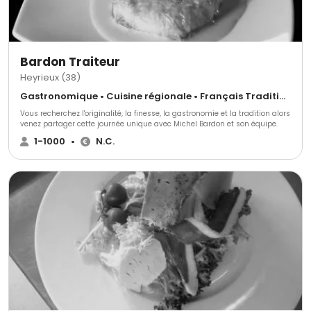
magasin, nous nous assurerons que votre expérience avec Désir &
Gourmandises soit sans tracas et délicieusement satisfaisante. Alors,
pourquoi attendre? Émerveillez vos invités avec Désir & Gourmandises et
transformez votre événement en un festin mémorable dont tout le monde
se souviendra. Commandez dès aujourd'hui laissez-nous vous emmener
dans un voyage gustatif incomparable!
Bardon Traiteur
Heyrieux (38)
Gastronomique • Cuisine régionale • Français Traditionnel
Vous recherchez l'originalité, la finesse, la gastronomie et la tradition alors
venez partager cette journée unique avec Michel Bardon et son équipe.
1-1000
•
N.C.