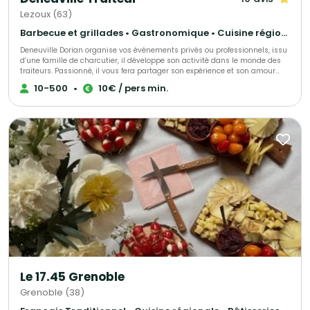
Lezoux (63)
Barbecue et grillades • Gastronomique • Cuisine régionale
Deneuville Dorian organise vos événements privés ou professionnels, issu
d’une famille de charcutier, il développe son activité dans le monde des
traiteurs. Passionné, il vous fera partager son expérience et son amour
des produits locaux. Réputé et reconnu, il réalisera votre événement à la
10-500
•
10€ / pers min.
perfection selon vos demandes et vos exigences.
Le 17.45 Grenoble
Grenoble (38)