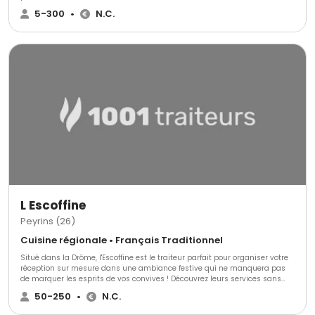
service de grande qualité. Quelque soit le nombre de vos convives nous
5-300
•
N.C.
assurons un accompagnement personnalisé en fonction de vos attentes.
L Escoffine
Peyrins (26)
Cuisine régionale • Français Traditionnel
Situé dans la Drôme, l'Escoffine est le traiteur parfait pour organiser votre
réception sur mesure dans une ambiance festive qui ne manquera pas
de marquer les esprits de vos convives ! Découvrez leurs services sans
plus attendre et faites votre choix pour un mariage unique.Situé entre
50-250
•
N.C.
Grenoble et Lyon, proche de Romans sur Isère, Peyrins a une excellente
position géographique qui vous permettra une grande flexibilité au