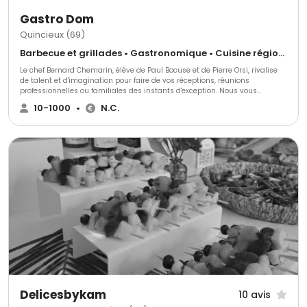
Gastro Dom
Quincieux (69)
Barbecue et grillades • Gastronomique • Cuisine régionale
Le chef Bernard Chemarin, élève de Paul Bocuse et de Pierre Orsi, rivalise
de talent et d'imagination pour faire de vos réceptions, réunions
professionnelles ou familiales des instants d'exception. Nous vous
accueillons dans notre restaurant Tante Yvonne où vous pourrez venir
10-1000
•
N.C.
déguster nos confections pour votre jour J.
Delicesbykam
10 avis