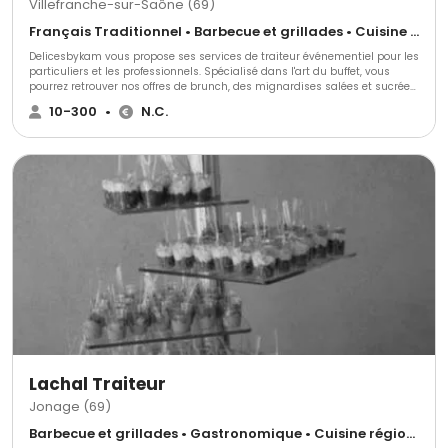
Villefranche-sur-Saône (69)
Français Traditionnel • Barbecue et grillades • Cuisine régionale
Delicesbykam vous propose ses services de traiteur événementiel pour les
particuliers et les professionnels. Spécialisé dans l'art du buffet, vous
pourrez retrouver nos offres de brunch, des mignardises salées et sucrées,
de plateaux de charcuterie, de plateaux fromages ,de fruits, et bien plus
10-300
•
N.C.
encore ! Basé à Lyon, la livraison et l'installation sont possibles dans un
large rayon en France et en Suisse. N'hésitez pas à nous contactez pour
plus d'informations !
Lachal Traiteur
Jonage (69)
Barbecue et grillades • Gastronomique • Cuisine régionale