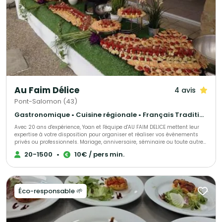
Au Faim Délice
4 avis
Pont-Salomon (43)
Gastronomique • Cuisine régionale • Français Traditionnel
Avec 20 ans d'expérience, Yoan et l'équipe d'AU FAIM DELICE mettent leur
expertise à votre disposition pour organiser et réaliser vos événements
privés ou professionnels. Mariage, anniversaire, séminaire ou toute autre
réception, nous vous accompagnons à chaque étape pour faire de votre
20-1500
•
10€ / pers min.
projet une réussite. AU FAIM DELICE, spécialiste de l'organisation de
mariages, propose une cuisine de qualité élaborée à partir de produits
frais et des réalisations fait maison. Notre équipe de professionnels
qualifiés et expérimentés s'engage à vous offrir une prestation sur-
mesure, avec des formules adaptées à tous les budgets. Faites confiance
Éco-responsable 🌱
à notre savoir-faire pour transformer votre réception en un moment
unique, inoubliable et riche en saveurs. Consultez notre page pour
découvrir nos services, et contactez notre Chef dès aujourd'hui pour une
expérience culinaire à la hauteur de vos attentes.