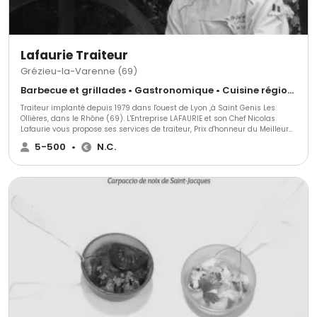
Lafaurie Traiteur
Grézieu-la-Varenne (69)
Barbecue et grillades • Gastronomique • Cuisine régionale
Traiteur implanté depuis 1979 dans l'ouest de Lyon ,à Saint Genis Les
Ollières, dans le Rhône (69). L'Entreprise LAFAURIE et son Chef Nicolas
Lafaurie vous propose ses services de traiteur, Prix d'honneur du Meilleur
chef Traiteur de France ( 2011) , Finaliste au championnat du monde de
5-500
•
N.C.
pâté croute (2010) et Champion de France de la terrine de canard.
Spécialiste en rôtisserie haut de gamme ,plancha et animation culinaire
je mettrai tout en oeuvre pour que vos événements soient entièrement
réussi.