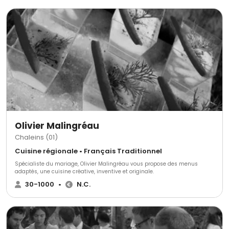
moment du choix de votre salle, pour une réception des plus adaptées à
l'importance de l'événement. Votre traiteur se déplace en Isère, en
Ardèche, Drôme, Vaucluse, Rhône et Loire.
Olivier Malingréau
Chaleins (01)
Cuisine régionale • Français Traditionnel
Spécialiste du mariage, Olivier Malingréau vous propose des menus
adaptés, une cuisine créative, inventive et originale.
30-1000
•
N.C.