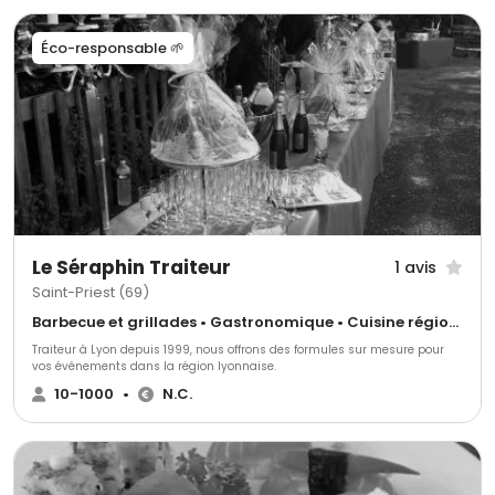
anniversaire, fête a thème, mariage, inauguration, crémaillère, mise en
bière, séminaire, brunch, collation, repas de famille et bien d'autres. Notre
équipe commerciale est à votre disposition pour réaliser vos désirs et y
Éco-responsable 🌱
répondre nous saurons à la fois être les partenaires de vos événements et
les collaborateurs de votre projet.
Le Séraphin Traiteur
1 avis
Saint-Priest (69)
Barbecue et grillades • Gastronomique • Cuisine régionale
Traiteur à Lyon depuis 1999, nous offrons des formules sur mesure pour
vos événements dans la région lyonnaise.
10-1000
•
N.C.