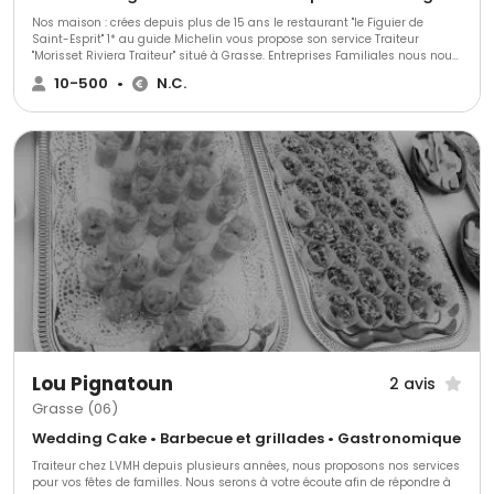
Nos maison : crées depuis plus de 15 ans le restaurant "le Figuier de
Saint-Esprit" 1* au guide Michelin vous propose son service Traiteur
"Morisset Riviera Traiteur" situé à Grasse. Entreprises Familiales nous nous
engageons à faire de vos événements des souvenirs uniques aux saveurs
10-500
•
N.C.
uniques et inoubliables pour vous et vos invités. Notre service traiteur est
à votre disposition toute l’année pour faire de vos réceptions une réussite.
Laissez aller votre imagination, nous n’avons pas de limite. En fonction de
vos aspirations, nous pouvons vous proposer plusieurs formules au choix
qui restent entièrement personnalisables.
Lou Pignatoun
2 avis
Grasse (06)
Wedding Cake • Barbecue et grillades • Gastronomique
Traiteur chez LVMH depuis plusieurs années, nous proposons nos services
pour vos fêtes de familles. Nous serons à votre écoute afin de répondre à