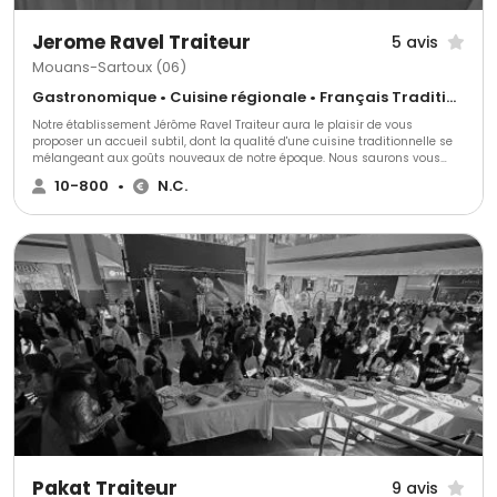
Jerome Ravel Traiteur
5 avis
Mouans-Sartoux (06)
Gastronomique • Cuisine régionale • Français Traditionnel
Notre établissement Jérôme Ravel Traiteur aura le plaisir de vous
proposer un accueil subtil, dont la qualité d'une cuisine traditionnelle se
mélangeant aux goûts nouveaux de notre époque. Nous saurons vous
assister jusqu'à votre arrivée. Nous serons à votre disposition pour toutes
10-800
•
N.C.
sortes de festivités (mariage, différents types de buffet, déjeuner, cocktail,
dégustations etc..). Nous vous mettons à disposition notre matériel ainsi
que nos différentes prestations. Nous avons la possibilité de vous mettre
en contact avec des structures de baby-sitting, de professeurs de
natation, société de décorations etc...). Le succès de votre événement : la
sélection de nos produits avec une préparation soigneuse, des endroits
sublimes mélangeant couleurs, luminosités et ombres, une
représentation authentique réalisée pour vous et selon vos volontés.
Voyagez avec nous!
Pakat Traiteur
9 avis