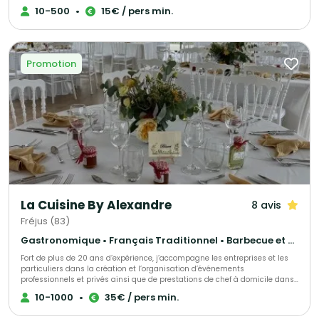
pour la réussite de votre événement Ensemble nous élaborerons une
10-500
•
15€ / pers min.
sélection de votre choix parmi nos assortiments de pièces cocktails, nos
ateliers culinaires (foie gras poêlé, mini burgers pour les enfants,
plancha), nos pâtisseries,… Nous choisir, c’est la garantie d’un travail
soigné, sur mesure et artisanal. Possibilité de service tout compris
(serveurs professionnels…).
Promotion
La Cuisine By Alexandre
8 avis
Fréjus (83)
Gastronomique • Français Traditionnel • Barbecue et grillades
Fort de plus de 20 ans d’expérience, j’accompagne les entreprises et les
particuliers dans la création et l’organisation d’événements
professionnels et privés ainsi que de prestations de chef à domicile dans
le Var et les Alpes-Maritimes, notamment à Cannes, Fréjus, Saint-
10-1000
•
35€ / pers min.
Raphaël, Saint-Tropez et Sainte-Maxime, à travers La Cuisine By
Alexandre Huertas. Je propose des prestations traiteur sur mesure : repas