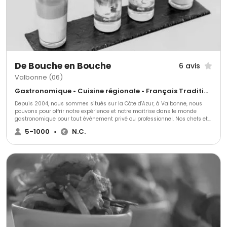
De Bouche en Bouche
6 avis
Valbonne (06)
Gastronomique • Cuisine régionale • Français Traditionnel
Depuis 2004, nous sommes situés sur la Côte d'Azur, à Valbonne, nous
pouvons pour offrir notre expérience et notre maitrise dans le monde
gastronomique pour tout événement privé ou professionnel. Nos chefs et
notre équipe sont à votre disposition pour réaliser vos plats aux couleurs
5-1000
•
N.C.
de la Méditerranée avec nos produits saisonniers locaux et d’exceptions.
Nous travaillons dans la discrétion et l’efficacité, nous louons également
vaisselle et mobilier pour rendre votre moment inoubliable.