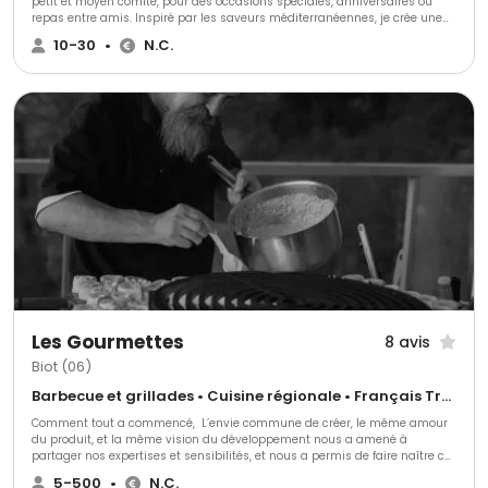
petit et moyen comité, pour des occasions spéciales, anniversaires ou
repas entre amis. Inspiré par les saveurs méditerranéennes, je crée une
cuisine authentique et faite maison, en travaillant exclusivement avec
10-30
•
N.C.
des produits de saison et des partenaires locaux. Mon objectif : offrir des
moments de partage uniques, alliant qualité et convivialité
Les Gourmettes
8 avis
Biot (06)
Barbecue et grillades • Cuisine régionale • Français Traditionnel
Comment tout a commencé, ​ L’envie commune de créer, le même amour
du produit, et la même vision du développement nous a amené à
partager nos expertises et sensibilités, et nous a permis de faire naître ce
projet « Les Gourmettes » Depuis cela nous permet d'offrir à chaque client
5-500
•
N.C.