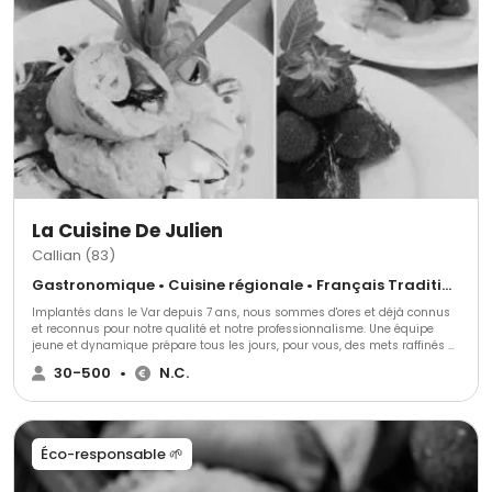
La Cuisine De Julien
Callian (83)
Gastronomique • Cuisine régionale • Français Traditionnel
Implantés dans le Var depuis 7 ans, nous sommes d'ores et déjà connus
et reconnus pour notre qualité et notre professionnalisme. Une équipe
jeune et dynamique prépare tous les jours, pour vous, des mets raffinés et
originaux élaborés à partir de produits rigoureusement sélectionnés.
30-500
•
N.C.
Éco-responsable 🌱