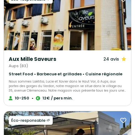
Aux Mille Saveurs
24 avis
Aups (83)
Street Food • Barbecue et grillades • Cuisine régionale
Nous sommes Laétitia, Lucie et Xavier dans le Haut Var, à Aups, aux
portes des gorges du Verdon, notre magasin se situe dans le village au
35, avenue Clémenceau. Notre magasin vous présente tous les jours une
gamme de plats à emporter de l'entrée au dessert, nous vous proposons
10-250
•
12€ / pers min.
également nos services pour toutes vos réceptions, mariages, cocktails,
baptêmes, repas d'association et repas de village.
Éco-responsable 🌱