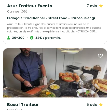
Azur Traiteur Events
7 avis
Cannes (06)
Français Traditionnel • Street Food • Barbecue et grillades
Azur Traiteur Events signe des buffets et ateliers culinaires où la
présentation, la fraîcheur et le service font toute la différence. Une cuisine
soignée, un style affirmé, une expérience inoubliable. NOTRE CONCEPT
Traiteur nouvelle génération, entre élégance et convivialité Nous
30-300
•
32€ / pers min.
réinventons le buffet pour vos réceptions privées et professionnelles. Nos
produits sont frais, préparés avec exigence, présentés avec goût et servis
avec attention. Chaque prestation est pensée comme une mise en scène
culinaire : généreuse, fluide et raffinée. Chez Azur Traiteur Events, le plaisir
est autant dans l’assiette que dans le regard. AZUR TRUCK EVENTS La
cuisine éphémère qui crée l’effet “waouh” Notre food truck vintage
transforme chaque lieu en véritable scène gourmande. Cuisine sur place,
dressage élégant, ambiance conviviale : une présentation originale et
mobile qui sublime vos événements. L’esprit food truck, la signature
traiteur.
Boeuf Traiteur
5 avis