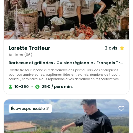
Lorette Traiteur
3 avis
Antibes (06)
Barbecue et grillades • Cuisine régionale • Français Traditionnel
Lorette traiteur répond aux demandes des particuliers, des entreprises
pour vos anniversaires, baptêmes, fêtes entre amis, réunions de travail,
cocktail, séminaire. Nous répondons à vos demande en respectant vos
souhaits et votre budget, le tout dans une ambiance familiale et
10-350
•
25€ / pers min.
conviviale
Éco-responsable 🌱