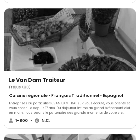
une gamme de mets et d'entremets qui allie élégance, authenticité et
qualité qu'ils soient campagnards, traditionnels, urbains ou prestigieux
dans le plus pur respect du thème ou de l'identité souhaité pour votre
événement. De la prestation classique, jusqu'aux tendances du moment,
nous déclinons toutes vos envies culinaires avec le plus grand soin afin
de créer ensemble un moment unique incluant si vous le souhaitez une
animation culinaire en live.
Le Van Dam Traiteur
Fréjus (83)
Cuisine régionale • Français Traditionnel • Espagnol
Entreprises ou particuliers, VAN DAM TRAITEUR vous écoute, vous oriente et
vous conseille depuis 17 ans. Du déjeuner intime au grand événement clef
en main, nous serons le partenaire des grands moments de votre vie
privée ou professionnelle...
1-800
•
N.C.