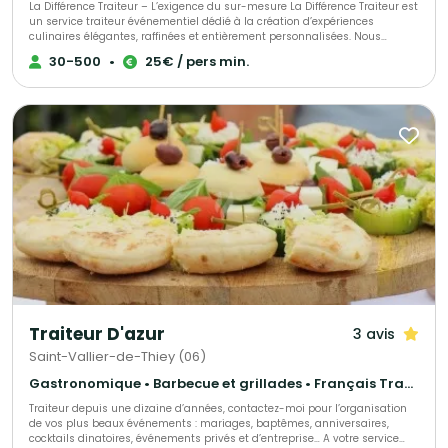
La Différence Traiteur – L’exigence du sur-mesure La Différence Traiteur est
un service traiteur événementiel dédié à la création d’expériences
culinaires élégantes, raffinées et entièrement personnalisées. Nous
accompagnons nos clients dans l’organisation complète de leurs
30-500
•
25€ / pers min.
événements privés et professionnels : mariages, réceptions, cocktails,
inaugurations, événements d’entreprise ou soirées d’exception. Chaque
projet est conçu sur-mesure, en tenant compte de vos envies, de votre
budget et de l’identité de votre événement. Notre cuisine se distingue par :
- Des produits de qualité, soigneusement sélectionnés - Des saveurs
justes et modernes, inspirées de la saison - Des présentations soignées, à
la hauteur des lieux les plus prestigieux Au-delà de la cuisine, La
Différence Traiteur propose une prise en charge globale : conseils,
coordination, service, art de la table et mise en scène culinaire. Notre
équipe expérimentée veille à chaque détail afin de vous offrir un
événement fluide, élégant et sans stress. La Différence, c’est l’alliance du
goût, de l’esthétique et du sens du service, pour transformer chaque
réception en un moment unique et mémorable.
Traiteur D'azur
3 avis
Saint-Vallier-de-Thiey (06)
Gastronomique • Barbecue et grillades • Français Traditionnel
Traiteur depuis une dizaine d’années, contactez-moi pour l’organisation
de vos plus beaux événements : mariages, baptêmes, anniversaires,
cocktails dinatoires, événements privés et d’entreprise… A votre service