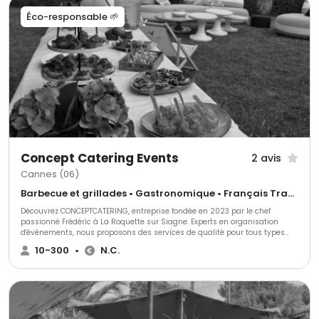
Éco-responsable 🌱
Concept Catering Events
2 avis
Cannes (06)
Barbecue et grillades • Gastronomique • Français Traditionnel
Découvrez CONCEPTCATERING, entreprise fondée en 2023 par le chef
passionné Frédéric à La Roquette sur Siagne. Experts en organisation
d'événements, nous proposons des services de qualité pour tous types
d'occasions. Notre équipe spécialisée crée des expériences culinaires
10-300
•
N.C.
uniques, chaque plat reflétant notre passion pour la gastronomie.
Transformez vos événements spéciaux en moments inoubliables avec
CONCEPTCATERING.