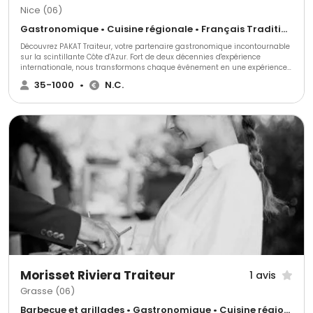
Nice (06)
Gastronomique • Cuisine régionale • Français Traditionnel
Découvrez PAKAT Traiteur, votre partenaire gastronomique incontournable
sur la scintillante Côte d'Azur. Fort de deux décennies d'expérience
internationale, nous transformons chaque événement en une expérience
culinaire inoubliable. Goûtez à la différence avec PAKAT Traiteur!
35-1000
•
N.C.
Morisset Riviera Traiteur
1 avis
Grasse (06)
Barbecue et grillades • Gastronomique • Cuisine régionale