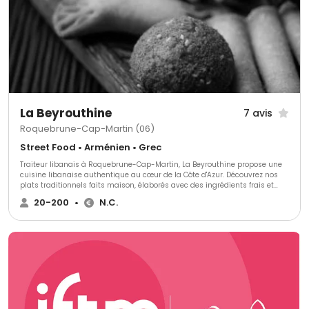
La Beyrouthine
7 avis
Roquebrune-Cap-Martin (06)
Street Food • Arménien • Grec
Traiteur libanais à Roquebrune-Cap-Martin, La Beyrouthine propose une
cuisine libanaise authentique au cœur de la Côte d'Azur. Découvrez nos
plats traditionnels faits maison, élaborés avec des ingrédients frais et
respectant les recettes familiales. Idéal pour événements privés,
20-200
•
N.C.
professionnels ou repas à emporter, notre service offre une expérience
culinaire raffinée et généreuse. La Beyrouthine, où le goût du Liban
rencontre une hospitalité incomparable.