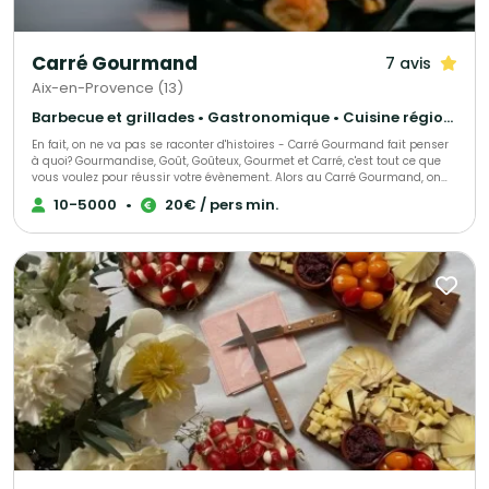
Carré Gourmand
7 avis
Aix-en-Provence (13)
Barbecue et grillades • Gastronomique • Cuisine régionale
En fait, on ne va pas se raconter d'histoires - Carré Gourmand fait penser
à quoi? Gourmandise, Goût, Goûteux, Gourmet et Carré, c'est tout ce que
vous voulez pour réussir votre évènement. Alors au Carré Gourmand, on
peut dire encore beaucoup de choses... Le mieux c'est de goûter. Jérôme
10-5000
•
20€ / pers min.
GHIBAUDO