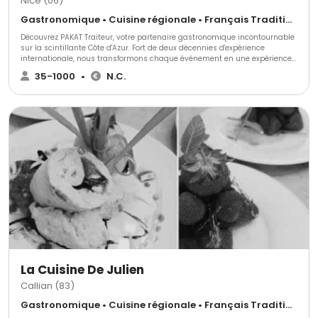
Nice (06)
Gastronomique • Cuisine régionale • Français Traditionnel
Découvrez PAKAT Traiteur, votre partenaire gastronomique incontournable
sur la scintillante Côte d'Azur. Fort de deux décennies d'expérience
internationale, nous transformons chaque événement en une expérience
culinaire inoubliable. Goûtez à la différence avec PAKAT Traiteur!
35-1000
•
N.C.
La Cuisine De Julien
Callian (83)
Gastronomique • Cuisine régionale • Français Traditionnel