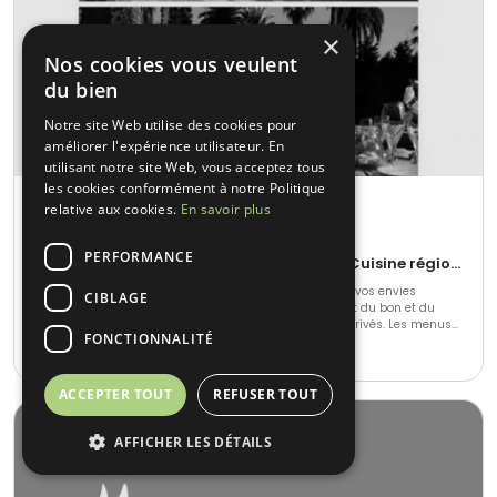
×
Nos cookies vous veulent
du bien
Notre site Web utilise des cookies pour
améliorer l'expérience utilisateur. En
utilisant notre site Web, vous acceptez tous
les cookies conformément à notre Politique
Monsieur George
relative aux cookies.
En savoir plus
Ramatuelle (83)
PERFORMANCE
Barbecue et grillades • Gastronomique • Cuisine régionale
Grâce à une gastronomie respectueuse, vos besoins et vos envies
CIBLAGE
passent par notre chef de cuisine et son équipe. Le gout du bon et du
beau au travers de vos évènements professionnels et privés. Les menus
FONCTIONNALITÉ
sont élaborés et livrés sur mesure 7/7 dans les villas, sur les bateaux ou
5-400
•
N.C.
sur votre lieu de travail.
ACCEPTER TOUT
REFUSER TOUT
AFFICHER LES DÉTAILS