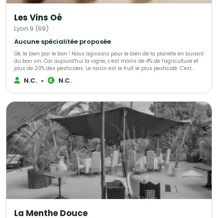
Les Vins Oé
Lyon 9 (69)
Aucune spécialitée proposée
Oé, le bien par le bon ! Nous agissons pour le bien de la planète en buvant
du bon vin. Car aujourd’hui la vigne, c’est moins de 4% de l’agriculture et
plus de 20% des pesticides. Le raisin est le fruit le plus pesticidé. C’est
triste. Alors nous avons décidé de nous secouer la grappe avec vous ! Ce
N.C.
•
N.C.
que vous allez déboucher avec Oé : - du bon vin - bio & vegan -
viticulteurs engagés - biodiversité préservée - du bien @bcorporation
La Menthe Douce