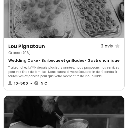
Lou Pignatoun
2 avis
Grasse (06)
Wedding Cake • Barbecue et grillades • Gastronomique
Traiteur chez LVMH depuis plusieurs années, nous proposons nos services
pour vos fêtes de familles. Nous serons à votre écoute afin de répondre à
toutes vos exigences pour que votre moment reste inoubliable.
10-500
•
N.C.