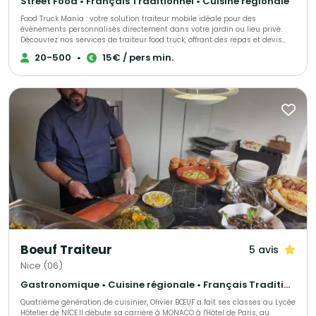
Street Food • Français Traditionnel • Cuisine régionale
Food Truck Mania : votre solution traiteur mobile idéale pour des
événements personnalisés directement dans votre jardin ou lieu privé.
Découvrez nos services de traiteur food truck, offrant des repas et devis
sur mesure pour un événement original et mémorable. Consultez nous
20-500
•
15€ / pers min.
pour toutes les informations nécessaires, y compris nos menus pour
mariages, baptêmes, anniversaires, lendemains de mariage et repas
d'entreprise.
Boeuf Traiteur
5 avis
Nice (06)
Gastronomique • Cuisine régionale • Français Traditionnel
Quatrième génération de cuisinier, Olivier BŒUF a fait ses classes au Lycée
Hôtelier de NICE.Il débute sa carrière à MONACO à l'Hôtel de Paris, au