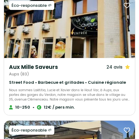
Éco-responsable 🌱
Aux Mille Saveurs
24 avis
Aups (83)
Street Food • Barbecue et grillades • Cuisine régionale
Nous sommes Laétitia, Lucie et Xavier dans le Haut Var, à Aups, aux
portes des gorges du Verdon, notre magasin se situe dans le village au
35, avenue Clémenceau. Notre magasin vous présente tous les jours une
gamme de plats à emporter de l'entrée au dessert, nous vous proposons
10-250
•
12€ / pers min.
également nos services pour toutes vos réceptions, mariages, cocktails,
baptêmes, repas d'association et repas de village.
Éco-responsable 🌱