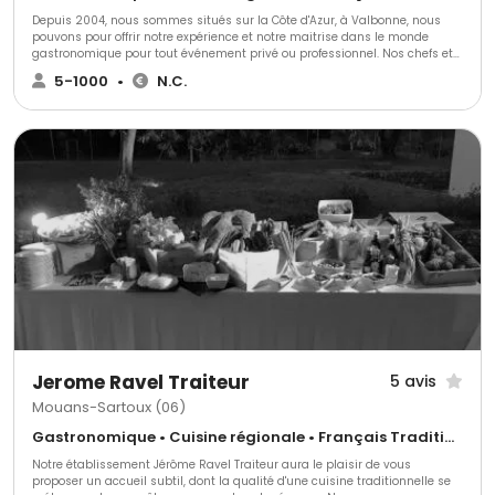
Depuis 2004, nous sommes situés sur la Côte d'Azur, à Valbonne, nous
pouvons pour offrir notre expérience et notre maitrise dans le monde
gastronomique pour tout événement privé ou professionnel. Nos chefs et
notre équipe sont à votre disposition pour réaliser vos plats aux couleurs
5-1000
•
N.C.
de la Méditerranée avec nos produits saisonniers locaux et d’exceptions.
Nous travaillons dans la discrétion et l’efficacité, nous louons également
vaisselle et mobilier pour rendre votre moment inoubliable.
Jerome Ravel Traiteur
5 avis
Mouans-Sartoux (06)
Gastronomique • Cuisine régionale • Français Traditionnel
Notre établissement Jérôme Ravel Traiteur aura le plaisir de vous
proposer un accueil subtil, dont la qualité d'une cuisine traditionnelle se