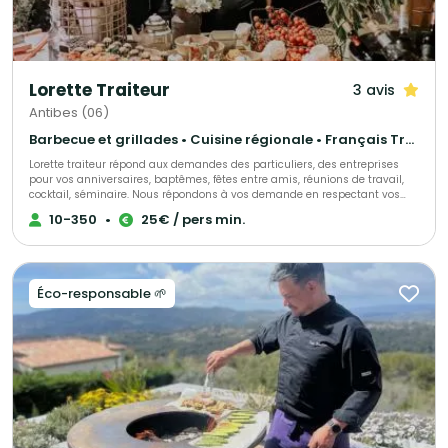
Lorette Traiteur
3 avis
Antibes (06)
Barbecue et grillades • Cuisine régionale • Français Traditionnel
Lorette traiteur répond aux demandes des particuliers, des entreprises
pour vos anniversaires, baptêmes, fêtes entre amis, réunions de travail,
cocktail, séminaire. Nous répondons à vos demande en respectant vos
souhaits et votre budget, le tout dans une ambiance familiale et
10-350
•
25€ / pers min.
conviviale
Éco-responsable 🌱