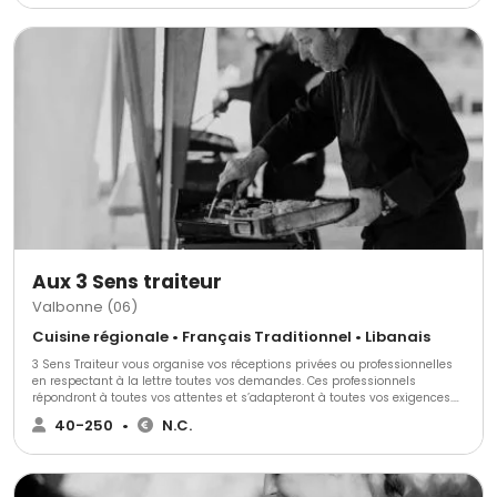
Transformez vos événements spéciaux en moments inoubliables avec
CONCEPTCATERING.
Aux 3 Sens traiteur
Valbonne (06)
Cuisine régionale • Français Traditionnel • Libanais
3 Sens Traiteur vous organise vos réceptions privées ou professionnelles
en respectant à la lettre toutes vos demandes. Ces professionnels
répondront à toutes vos attentes et s’adapteront à toutes vos exigences.
Tout est personnalisable et fait maison par la passion du chef.
40-250
•
N.C.