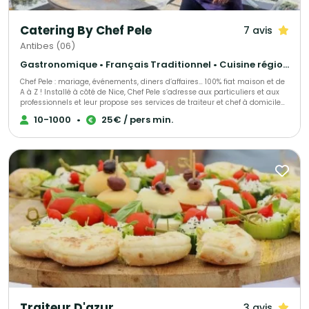
Catering By Chef Pele
7 avis
Antibes (06)
Gastronomique • Français Traditionnel • Cuisine régionale
Chef Pele : mariage, événements, diners d’affaires… 100% fiat maison et de
A à Z ! Installé à côté de Nice, Chef Pele s’adresse aux particuliers et aux
professionnels et leur propose ses services de traiteur et chef à domicile
pour l’organisation de leurs événements. Allant de l’organisation de
10-1000
•
25€ / pers min.
banquets (Prince du Danemark) à du consulting (boulangerie « Paul ») le
sérieux du chef est reconnu et apprécié. Afin de répondre à cette cuisine
d’excellence, Pele a su s’entourer des meilleurs fournisseurs de la Région.
Il offre à sa clientèle des produits de qualité et des vins sélectionnés par
un Maître Sommelier.
Traiteur D'azur
3 avis