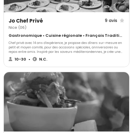
Jo Chef Privé
9 avis
Nice (06)
Gastronomique • Cuisine régionale • Français Traditionnel
Chef privé avec 14 ans d’expérience, je propose des dîners sur-mesure en
petit et moyen comité, pour des occasions spéciales, anniversaires ou
repas entre amis. Inspiré par les saveurs méditerranéennes, je crée une
cuisine authentique et faite maison, en travaillant exclusivement avec
10-30
•
N.C.
des produits de saison et des partenaires locaux. Mon objectif : offrir des
moments de partage uniques, alliant qualité et convivialité