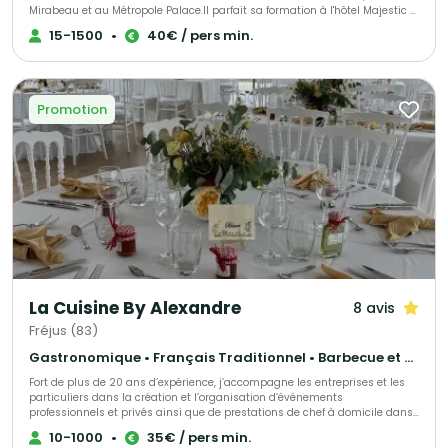
Mirabeau et au Métropole Palace.Il parfait sa formation à l'hôtel Majestic à
CANNES puis en famille aux côtés de son père à VIDAUBAN où il apprends
15-1500
•
40€ / pers min.
la cuisine du terroir Provençal. Gérant associé d'une brasserie à Nice,
ancien chef de l'hôtel PLAZA à NICE, il décide alors de recréer son univers
gastronomique et mettre son expérience en avant.
Promotion
La Cuisine By Alexandre
8 avis
Fréjus (83)
Gastronomique • Français Traditionnel • Barbecue et grillades
Fort de plus de 20 ans d’expérience, j’accompagne les entreprises et les
particuliers dans la création et l’organisation d’événements
professionnels et privés ainsi que de prestations de chef à domicile dans
le Var et les Alpes-Maritimes, notamment à Cannes, Fréjus, Saint-
10-1000
•
35€ / pers min.
Raphaël, Saint-Tropez et Sainte-Maxime, à travers La Cuisine By