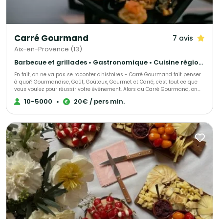
Carré Gourmand
7 avis
Aix-en-Provence (13)
Barbecue et grillades • Gastronomique • Cuisine régionale
En fait, on ne va pas se raconter d'histoires - Carré Gourmand fait penser
à quoi? Gourmandise, Goût, Goûteux, Gourmet et Carré, c'est tout ce que
vous voulez pour réussir votre évènement. Alors au Carré Gourmand, on
peut dire encore beaucoup de choses... Le mieux c'est de goûter. Jérôme
10-5000
•
20€ / pers min.
GHIBAUDO