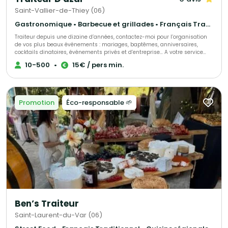
Saint-Vallier-de-Thiey (06)
Gastronomique • Barbecue et grillades • Français Traditionnel
Traiteur depuis une dizaine d’années, contactez-moi pour l’organisation
de vos plus beaux événements : mariages, baptêmes, anniversaires,
cocktails dinatoires, événements privés et d’entreprise… A votre service
pour la réussite de votre événement Ensemble nous élaborerons une
10-500
•
15€ / pers min.
sélection de votre choix parmi nos assortiments de pièces cocktails, nos
ateliers culinaires (foie gras poêlé, mini burgers pour les enfants,
plancha), nos pâtisseries,… Nous choisir, c’est la garantie d’un travail
soigné, sur mesure et artisanal. Possibilité de service tout compris
(serveurs professionnels…).
Promotion
Éco-responsable 🌱
Ben’s Traiteur
Saint-Laurent-du-Var (06)