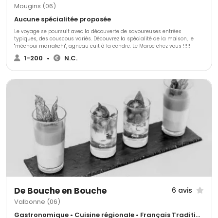
Mougins (06)
Aucune spécialitée proposée
Le voyage se poursuit avec la découverte de savoureuses entrées
typiques, des couscous variés. Découvrez la spécialité de la maison, le
"méchoui marrakchi", agneau cuit à la cendre. Le Maroc chez vous !!!!!
1-200
•
N.C.
De Bouche en Bouche
6 avis
Valbonne (06)
Gastronomique • Cuisine régionale • Français Traditionnel