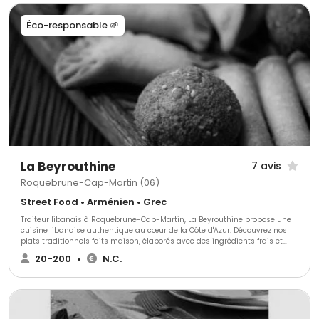
Éco-responsable 🌱
La Beyrouthine
7 avis
Roquebrune-Cap-Martin (06)
Street Food • Arménien • Grec
Traiteur libanais à Roquebrune-Cap-Martin, La Beyrouthine propose une
cuisine libanaise authentique au cœur de la Côte d'Azur. Découvrez nos
plats traditionnels faits maison, élaborés avec des ingrédients frais et
respectant les recettes familiales. Idéal pour événements privés,
20-200
•
N.C.
professionnels ou repas à emporter, notre service offre une expérience
culinaire raffinée et généreuse. La Beyrouthine, où le goût du Liban
rencontre une hospitalité incomparable.