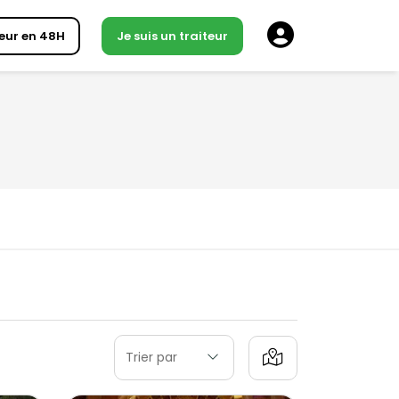
eur en 48H
Je suis un traiteur
Trier par