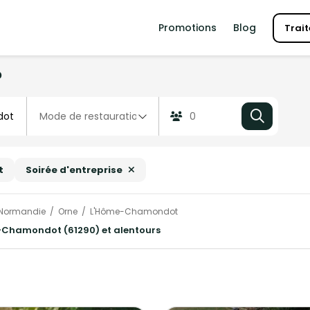
Promotions
Blog
Trait
?
t
Soirée d'entreprise
Normandie
Orne
L'Hôme-Chamondot
e-Chamondot (61290) et alentours