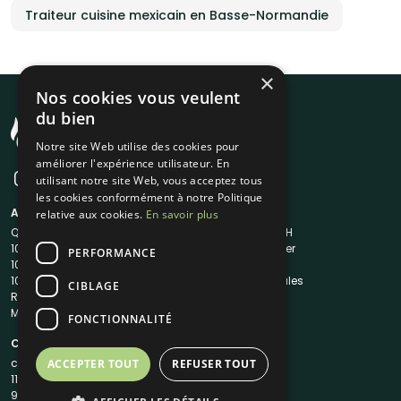
Traiteur cuisine mexicain en Basse-Normandie
×
Nos cookies vous veulent
du bien
Notre site Web utilise des cookies pour
améliorer l'expérience utilisateur. En
utilisant notre site Web, vous acceptez tous
les cookies conformément à notre Politique
A propos
Liens utiles
relative aux cookies.
En savoir plus
Qui sommes-nous ?
Traiteur en 48H
1001Salles
Nous contacter
PERFORMANCE
1001Salles PRO
FAQ
1001DJ
Mentions légales
CIBLAGE
Reserverunbar
CGV
MP2
CGU
FONCTIONNALITÉ
Contacts
contact@1001traiteurs.com
ACCEPTER TOUT
REFUSER TOUT
11 Rue Maurice Grandcoing
94200 Ivry-sur-Seine