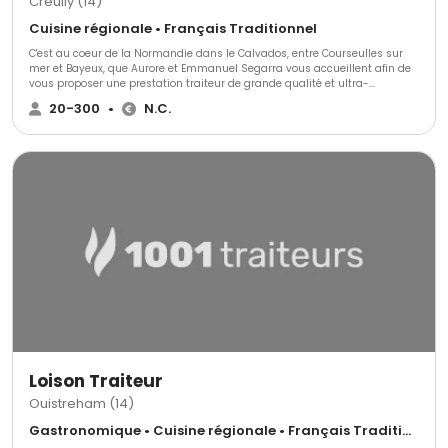
Creully (14)
Cuisine régionale • Français Traditionnel
C'est au coeur de la Normandie dans le Calvados, entre Courseulles sur
mer et Bayeux, que Aurore et Emmanuel Segarra vous accueillent afin de
vous proposer une prestation traiteur de grande qualité et ultra-
personnalisée. Nous étudierons toutes vos demandes de mariages,
20-300
•
N.C.
banquets, réceptions ou tout autre évènement. Avec vous dans les
grands moments comme au quotidien, Segarra Traiteur, s'inscrit comme
artisan de bouche au service de la clientèle et du travail bien fait. Segarra
Traiteur vous propose également la privatisation du domaine, salle &
logements.
Loison Traiteur
Ouistreham (14)
Gastronomique • Cuisine régionale • Français Traditionnel