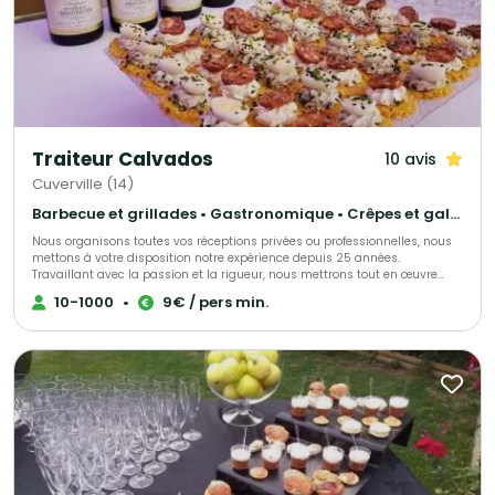
Traiteur Calvados
10 avis
Cuverville (14)
Barbecue et grillades • Gastronomique • Crêpes et galettes
Nous organisons toutes vos réceptions privées ou professionnelles, nous
mettons à votre disposition notre expérience depuis 25 années.
Travaillant avec la passion et la rigueur, nous mettrons tout en œuvre
pour faire de ce jour un moment unique et inoubliable. Nous travaillons
10-1000
•
9€ / pers min.
avec des produits d’exceptions, locaux, tout fait maison. Nous serons à
vos côtés tout au long de votre projet.