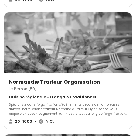
évènement. Cette expérience lui permet d'apporter la part de rêve à la
réalité d'une prestation sur-mesure, réalisée pour le seul plaisir de vos
invités. Son écoute, sa créativité et son savoir-faire en font un
"authentique traiteur de goût".
Normandie Traiteur Organisation
Le Perron (50)
Cuisine régionale • Français Traditionnel
Spécialiste dans l’organisation d’événements depuis de nombreuses
années, notre service traiteur Normandie Traiteur Organisation vous
propose un accompagnement sur-mesure tout au long de l’organisation
de vos événements, privés et/ou professionnels. Différents services et
20-1000
•
N.C.
formules, vous seront proposées.