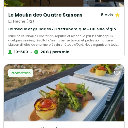
Le Moulin des Quatre Saisons
6 avis
La Flèche (72)
Barbecue et grillades • Gastronomique • Cuisine régionale
Karoline et Camille Constantin, réputés et reconnue par les VIP depuis
quelques années, résultat d’un immense travail et professionnalisme.
Maison d'hôtes de charme près du château d'Oyré. Nous organisons tous
vos événements privés ou professionnel grâce à notre maîtrise en tant
10-500
•
20€ / pers min.
que traiteur, nous nous adapterons à vos demandes et vos exigences en
vous proposant divers choix et formules.
Promotion