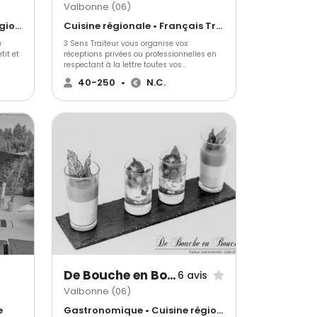
Valbonne (06)
Gastronomique • Cuisine régionale • Français Traditionnel
Cuisine régionale • Français Traditionnel • Libanais
e
3 Sens Traiteur vous organise vos
it et
réceptions privées ou professionnelles en
respectant à la lettre toutes vos
tre
demandes. Ces professionnels répondront
40-250
•
N.C.
à toutes vos attentes et s’adapteront à
e
toutes vos exigences. Tout est
illant
personnalisable et fait maison par la
saison
passion du chef.
f :
es,
De Bouche en Bouche
6 avis
Valbonne (06)
e
Gastronomique • Cuisine régionale • Français Traditionnel