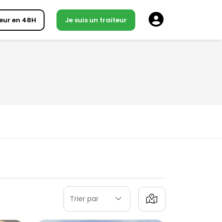
eur en 48H
Je suis un traiteur
Trier par