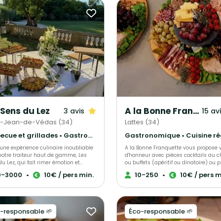
 Sens du Lez
A la Bonne Franquette
3 avis
15 av
t-Jean-de-Védas (34)
Lattes (34)
Barbecue et grillades • Gastronomique • Cuisine régionale
 une expérience culinaire inoubliable
A la Bonne Franquette vous propose 
notre traiteur haut de gamme, Les
d'honneur avec pièces cocktails au c
u Lez, qui fait rimer émotion et
ou buffets (apéritif ou dinatoire) ou p
ence lors de vos événements ! Nous
cuisinés avec ses spécialités LOCALE
0-3000
•
10€ / pers min.
10-250
•
10€ / pers m
proposons bien plus qu’un simple
repas assis avec service à table ou 
: une véritable immersion dans l’art
des desserts sur mesure 100% faits 
gastronomie. Notre cuisine,
et des services avec 10 ans d’expérie
ndément ancrée dans le respect des
On vous accompagne mon équipe et
s, des terroirs et des artisans locaux,
pour réaliser votre évènement à votre
-responsable 🌱
Éco-responsable 🌱
me chaque produit pour éveiller vos
Nous sommes Traiteurs , Mais AUSSI