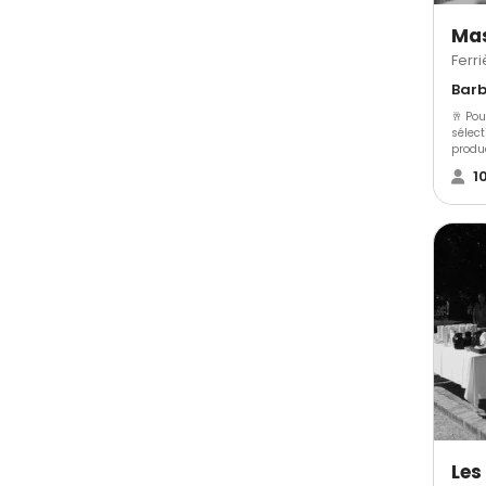
Ma
Ferr
🥂 Po
sélect
produc
Nous 
1
sur place 🍽️ ✨ Pour
proposons : 🍢 3 g
dînatoires 🍽️ 3 gamme
Avec u
suppl
à vos 
Les