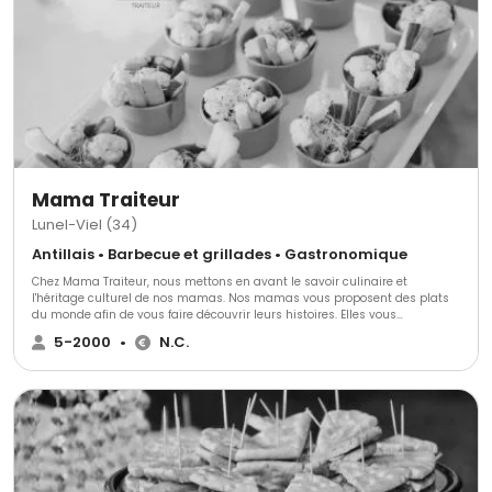
Mama Traiteur
Lunel-Viel (34)
Antillais • Barbecue et grillades • Gastronomique
Chez Mama Traiteur, nous mettons en avant le savoir culinaire et
l'héritage culturel de nos mamas. ​Nos mamas vous proposent des plats
du monde afin de vous faire découvrir leurs histoires. Elles vous
promettent de voyager au bout du monde. ​Chaque semaine, de nouveaux
5-2000
•
N.C.
plats sont proposés en pré-commandes sur notre site afin que vous
puissiez régaler vos convives et vos familles. ​Aux professionnels, nos
mamas proposent leurs services de prestations traiteur et d'organisation
d'événements. Car oui ! Depuis 2015, elles sont aussi expertes de
l'organisation d'événements pour professionnels.