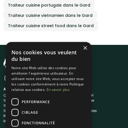
Traiteur cuisine portugais dans le Gard
Traiteur cuisine vietnamien dans le Gard
Traiteur cuisine street food dans le Gard
×
Nos cookies vous veulent
du bien
Notre site Web utilise des cookies pour
améliorer l'expérience utilisateur. En
utilisant notre site Web, vous acceptez tous
les cookies conformément à notre Politique
A propos
Liens utiles
relative aux cookies.
En savoir plus
Qui sommes-nous ?
Traiteur en 48H
1001Salles
Nous contacter
PERFORMANCE
1001Salles PRO
FAQ
1001DJ
Mentions légales
CIBLAGE
Reserverunbar
CGV
MP2
CGU
FONCTIONNALITÉ