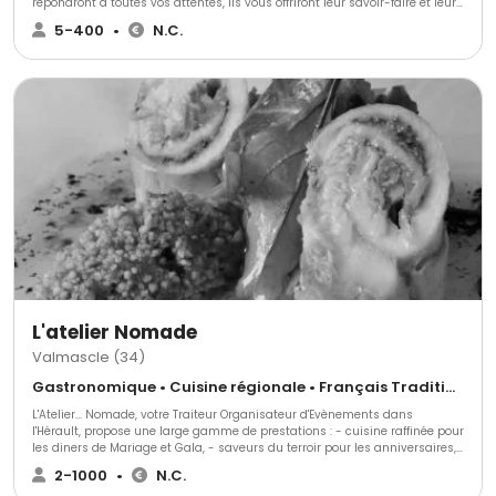
répondront à toutes vos attentes, ils vous offriront leur savoir-faire et leur
passion. Rencontrez-les !
5-400
•
N.C.
L'atelier Nomade
Valmascle (34)
Gastronomique • Cuisine régionale • Français Traditionnel
L'Atelier... Nomade, votre Traiteur Organisateur d'Evènements dans
l'Hérault, propose une large gamme de prestations : - cuisine raffinée pour
les diners de Mariage et Gala, - saveurs du terroir pour les anniversaires,
les repas professionnels et associatifs,- livraison de plateaux-repas pour
2-1000
•
N.C.
vos réunions de travail, - services du Chef à domicile,Notre sensibilité à