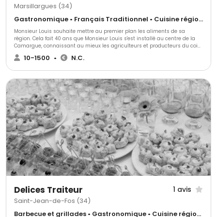
Marsillargues (34)
Gastronomique • Français Traditionnel • Cuisine régionale
Monsieur Louis souhaite mettre au premier plan les aliments de sa
région. Cela fait 40 ans que Monsieur Louis s'est installé au centre de la
Camargue, connaissant au mieux les agriculteurs et producteurs du coin.
Il arrive à embellir les produits de notre territoire, toute l'équipe de
10-1500
•
N.C.
Monsieur Louis est attentif, professionnelle pour réaliser vos rêves, pour un
instant unique. Nous réalisons vos réceptions à votre image, à vos envies
dans des lieux exceptionnelles et unique à la fois.
Delices Traiteur
1 avis
Saint-Jean-de-Fos (34)
Barbecue et grillades • Gastronomique • Cuisine régionale