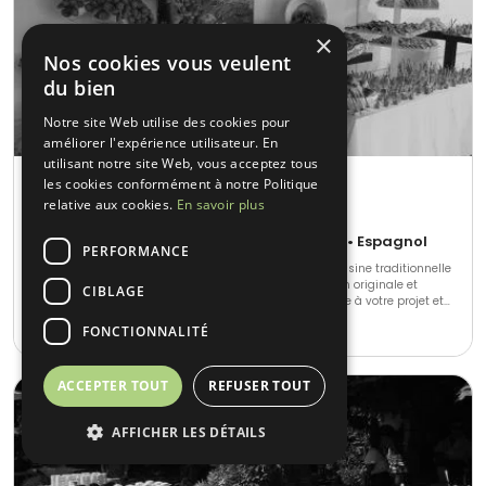
×
Nos cookies vous veulent
du bien
Notre site Web utilise des cookies pour
améliorer l'expérience utilisateur. En
utilisant notre site Web, vous acceptez tous
Le Madinina Traiteur
les cookies conformément à notre Politique
relative aux cookies.
En savoir plus
Istres (13)
Cuisine régionale • Français Traditionnel • Espagnol
PERFORMANCE
Chez nous, l'originalité de notre chef est de marier la cuisine traditionnelle
avec la cuisine du monde : cuisine colorée, présentation originale et
CIBLAGE
alléchante... Contactez nous vite pour réfléchir ensemble à votre projet et
le rendre unique !
10-500
•
N.C.
FONCTIONNALITÉ
ACCEPTER TOUT
REFUSER TOUT
AFFICHER LES DÉTAILS