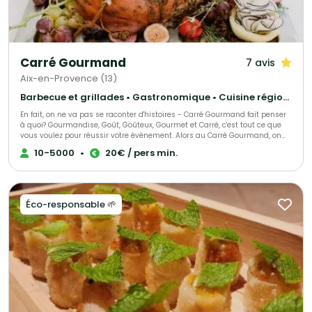
Carré Gourmand
7 avis
Aix-en-Provence (13)
Barbecue et grillades • Gastronomique • Cuisine régionale
En fait, on ne va pas se raconter d'histoires - Carré Gourmand fait penser
à quoi? Gourmandise, Goût, Goûteux, Gourmet et Carré, c'est tout ce que
vous voulez pour réussir votre évènement. Alors au Carré Gourmand, on
peut dire encore beaucoup de choses... Le mieux c'est de goûter. Jérôme
10-5000
•
20€ / pers min.
GHIBAUDO
Éco-responsable 🌱