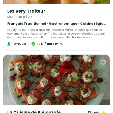
Les Very Traiteur
Marseille 11 (13)
Français Traditionnel • Gastronomique • Cuisine régionale
Le Very Traiteur : L’excellence sur-mesure à Marseille. Parce que chaque
événement est unique, Le Very Traiteur place la personnalisation au cœur
de son savoir-faire. Installés au cœur de la cité phocéenne, nous
concevons des expériences culinaires qui vous ressemblent. Que vous
10-1000
•
10€ / pers min.
soyez un particulier célébrant un moment de vie ou une entreprise en
quête de prestige, nous créons des menus exclusifs adaptés à vos envies,
vos contraintes et votre budget. Notre promesse ? Une cuisine de passion,
une logistique sans faille et ce petit "plus" qui rendra votre réception
inoubliable.
La Cuisine de Philoozofe
12 avis