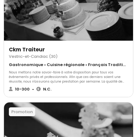
Ckm Traiteur
Vestric-et-Candiac (30)
Gastronomique • Cuisine régionale • Français Traditionnel
Nous mettons notre savoir-faire à votre disposition pour tous vos
événements privés et professionnels. Afin que ces derniers soient une
réussite, nous n'assurons qu'une prestation par semaine. La qualité de
service est notre matrice et vous ne pourrez pas être déçu !
10-300
•
N.C.
Promotion