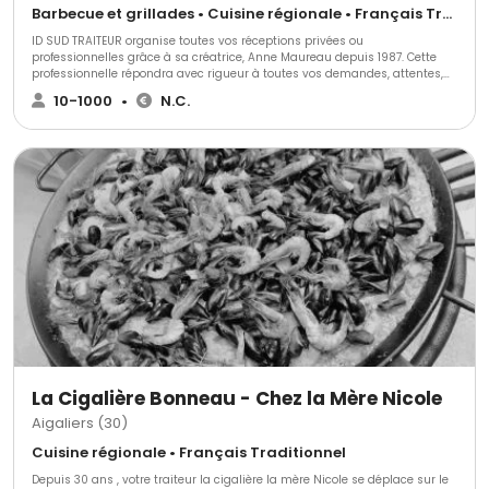
Barbecue et grillades • Cuisine régionale • Français Traditionnel
ID SUD TRAITEUR organise toutes vos réceptions privées ou
professionnelles grâce à sa créatrice, Anne Maureau depuis 1987. Cette
professionnelle répondra avec rigueur à toutes vos demandes, attentes,
envies et s’adaptera à toutes vos exigences. Elle vous fera profiter de sa
10-1000
•
N.C.
passion et de son expérience. Elle utilise et travaille sur des produits frais,
de qualité, de producteurs locaux et de saison. Tout est personnalisable et
fait maison. Pour plus de renseignements, contactez-nous !
La Cigalière Bonneau - Chez la Mère Nicole
Aigaliers (30)
Cuisine régionale • Français Traditionnel
Depuis 30 ans , votre traiteur la cigalière la mère Nicole se déplace sur le