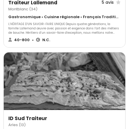
Traiteur Lallemand
5 avis
Montblanc (34)
Gastronomique • Cuisine régionale • Français Traditionnel
L’HÉRITAGE D’UN SAVOIR-FAIRE UNIQUE Depuis quatre générations, la
famille Lallemand œuvre avec passion et exigence dans l’art des métiers
de bouche. Héritiers d’un savoir-faire d’exception, nous mettons notre
expertise au service de vos événements privés, professionnels et publics,
40-800
•
N.C.
en sublimant chaque réception par une gastronomie raffinée et sur
mesure. Offrez à vos convives une expérience culinaire d’exception avec
L’Argentière, où tradition et créativité se rencontrent pour faire de votre
événement un moment inoubliable.
ID Sud Traiteur
Arles (13)