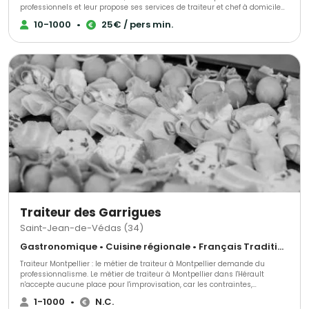
professionnels et leur propose ses services de traiteur et chef à domicile
pour l’organisation de leurs événements. Allant de l’organisation de
10-1000
•
25€ / pers min.
banquets (Prince du Danemark) à du consulting (boulangerie « Paul ») le
sérieux du chef est reconnu et apprécié. Afin de répondre à cette cuisine
d’excellence, Pele a su s’entourer des meilleurs fournisseurs de la Région.
Il offre à sa clientèle des produits de qualité et des vins sélectionnés par
un Maître Sommelier.
Traiteur des Garrigues
Saint-Jean-de-Védas (34)
Gastronomique • Cuisine régionale • Français Traditionnel
Traiteur Montpellier : le métier de traiteur à Montpellier demande du
professionnalisme. Le métier de traiteur à Montpellier dans l'Hérault
n'accepte aucune place pour l'improvisation, car les contraintes,
notamment matérielles, sont très lourdes. Imaginez que l'on recrée
1-1000
•
N.C.
entièrement, pour les clients (soit pour un mariage, une entreprise ou une