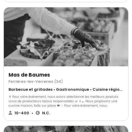
l'éco restauration nous ouvre des partenariats avec de nombreux
producteurs locaux. Nous mettons en avant les produits issus de
l'agriculture biologique.
Mas de Baumes
Ferrières-les-Verreries (34)
Barbecue et grillades • Gastronomique • Cuisine régionale
🥂 Pour votre événement, nous avons sélectionné les meilleurs produits
issus de producteurs locaux responsables 🌿 👨‍🍳 Nous proposons une
cuisine maison, faite sur place 🍽️ ✨ Pour votre événement, nous
proposons : 🍢 3 gammes de cocktails dînatoires 🍽️ 3 gammes de repas
10-400
•
N.C.
assis ➕ Avec une possibilité d’options supplémentaires pour s’adapter au
mieux à vos envies 🎯