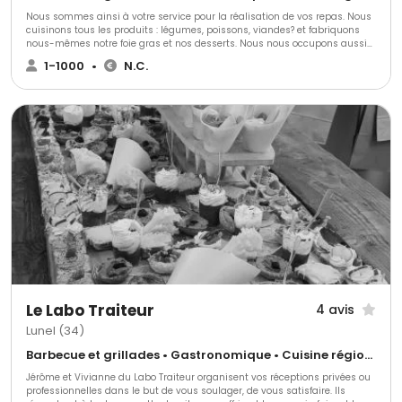
Nous sommes ainsi à votre service pour la réalisation de vos repas. Nous
cuisinons tous les produits : légumes, poissons, viandes? et fabriquons
nous-mêmes notre foie gras et nos desserts. Nous nous occupons aussi
des cocktails avec des préparations variées telles que des canapés
1-1000
•
N.C.
assortis, verrines diverses, tapas, mignardises et tout type de pièces
salées. Pour les buffets, nous proposons plusieurs formules à base de
mets décorés et raffinés. Et vous avez le choix parmi des présentoirs de
hauteurs, volumes et couleurs différents. Délices traiteur réalise
également des ateliers avec divers thématiques : découpe de jambon,
plancha de poissons et viandes, exotique (pièces servies tièdes en
chaffing dish), jardin, USA, Asie, chasse, nature, mer (à base d'huîtres,
fruits de mer, etc.), gourmand (fontaine de chocolat et brochettes de
fruits, churros...).
Le Labo Traiteur
4 avis
Lunel (34)
Barbecue et grillades • Gastronomique • Cuisine régionale
Jérôme et Vivianne du Labo Traiteur organisent vos réceptions privées ou
professionnelles dans le but de vous soulager, de vous satisfaire. Ils