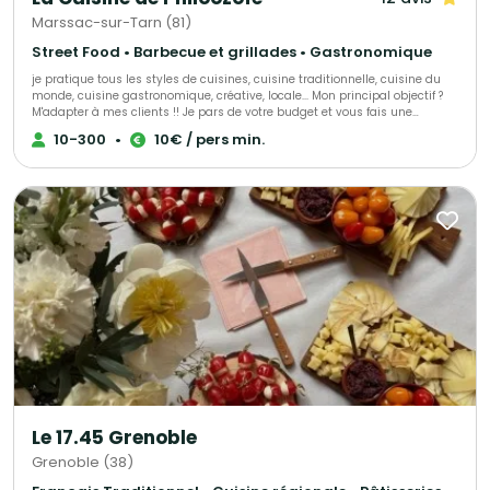
Marssac-sur-Tarn (81)
Street Food • Barbecue et grillades • Gastronomique
je pratique tous les styles de cuisines, cuisine traditionnelle, cuisine du
monde, cuisine gastronomique, créative, locale... Mon principal objectif ?
M'adapter à mes clients !! Je pars de votre budget et vous fais une
proposition personnalisée pour que votre évènement soit à votre image et
10-300
•
10€ / pers min.
réussi, quelque soit vos possibilités !
Le 17.45 Grenoble
Grenoble (38)