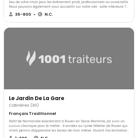
lieu de votre choix pour les événement privé, professionnels ou associatifs.
Nous pouvons également vous accueillir sur notre site : salle intérieure 70
couvert, parc extérieur arboré avec piste de danse 150 personnes. Réponse
35-800
•
N.C.
rapide à vos demande de devis
Le Jardin De La Gare
Cabrières (30)
Français Traditionnel
Natif de Normandie exactement à Rouen en Seine Maritime, j'ai suivi un
cursus classique pour le métier : 4 années au Lycée Hôtelier de Rouen qui
m'ont permis d'apprendre les bases de mon métier. Durant ma formation,
j'ai pu découvrir l'ensemble du milieu de l'hôtellerie et de la restauration :