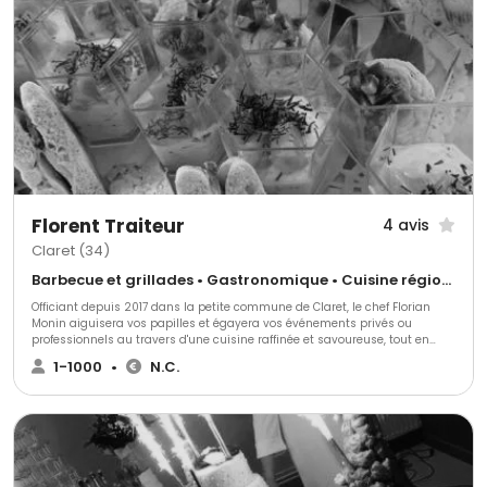
Florent Traiteur
4 avis
Claret (34)
Barbecue et grillades • Gastronomique • Cuisine régionale
Officiant depuis 2017 dans la petite commune de Claret, le chef Florian
Monin aiguisera vos papilles et égayera vos événements privés ou
professionnels au travers d'une cuisine raffinée et savoureuse, tout en
restant simple et accessible.
1-1000
•
N.C.