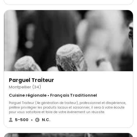
collectivité locale), une cuisine et une salle de restauration, à chaque
réception. Jean-Charles Jourdan Gérant de la société le traiteur des
garrigues à Montpellier a le sens de la formule et de la légitime ambition
de réussir chaque repas de fêtes qu'il organise. Le fondateur de l'enseigne
Le Traiteur des Garrigues à Montpellier est devenu, en quelques années,
l'une des références majeures de la profession sur le secteur de
Montpellier, Nîmes, Perpignan, Narbonne
Parguel Traiteur
Montpellier (34)
Cuisine régionale • Français Traditionnel
Parguel Traiteur (4e génération de traiteur), professionnel et d'expérience,
préfère privilégier les produits locaux et saisonnier, il sera à votre écoute
pour vous satisfaire et faire de votre événement un réussite.
5-500
•
N.C.