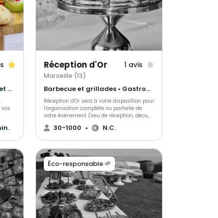
une logistique sans faille et ce petit "plus"
qui rendra votre réception inoubliable.
Réception d'Or
is
1 avis
Marseille (13)
Gastronomique • Barbecue et grillades • Français Traditionnel
Barbecue et grillades • Gastronomique • Cuisine régionale
,
Réception d'Or sera à votre disposition pour
 vos
l’organisation complète ou partielle de
votre événement (lieu de réception, déco,
logistique, location, animation….).
in.
30-1000
•
N.C.
tre
ces
Éco-responsable 🌱
e gras
sir,
sur
rvice
s…).