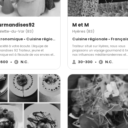
urmandises92
M et M
alette-du-Var (83)
Hyères (83)
Gastronomique • Cuisine régionale • Français Traditionnel
été à votre écoute. L'équipe de
Traiteur situé sur Hyères, nous vous
andises 92 Traiteur, jeune et
proposons un voyage gourmand à tr
ique est à l'écoute de vos envies et
nos influences méditerranéennes et
ut en place pour garantir la réussite
exotiques.
-600
•
N.C.
30-300
•
N.C.
nements. Gourmandises 92
eur, vous accompagne dans vos
ons et choisit avec la formule la
 adaptée en respectant vos
es budgétaires. POUR VISUALISER
PLAQUETTE : cliquez ici