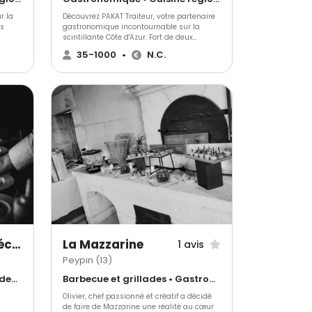
r la
Découvrez PAKAT Traiteur, votre partenaire
ns
gastronomique incontournable sur la
scintillante Côte d'Azur. Fort de deux
que
décennies d'expérience internationale,
35-1000
•
N.C.
nous transformons chaque événement en
ipe
une expérience culinaire inoubliable.
 vos
Goûtez à la différence avec PAKAT Traiteur!
e avec
a
Esprit Méditerranée Réceptions
La Mazzarine
1 avis
Peypin (13)
Antillais • Barbecue et grillades • Gastronomique
Barbecue et grillades • Gastronomique • Cuisine régionale
Olivier, chef passionné et créatif a décidé
de faire de Mazzarine une réalité au cœur