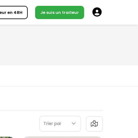
eur en 48H
Je suis un traiteur
Trier par