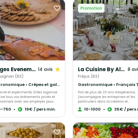
Promotion
Borges Evenements
La Cuisine By Alexandre
14 avis
8 av
uignan (83)
Fréjus (83)
Gastronomique • Crêpes et galettes • Cuisine régionale
nné et expérimenté, Gilles organise
Fort de plus de 20 ans d’expérience,
lise tous vos événements privés et
j’accompagne les entreprises et les
ssionnels avec ses employés pour
particuliers dans la création et
e votre moment unique. Elisabeth ou
l’organisation d’événements
0-750
•
19€ / pers min.
10-1000
•
35€ / pers 
s vous accueilleront chaleureusement,
professionnels et privés ainsi que de
proposant conseils et aides pour
prestations de chef à domicile dans 
ermettre de rendre ce jour parfait.
et les Alpes-Maritimes, notamment 
st personnalisable afin que votre
Cannes, Fréjus, Saint-Raphaël, Saint
ion soit un succès.
Tropez et Sainte-Maxime, à travers L
Cuisine By Alexandre Huertas. Je propose