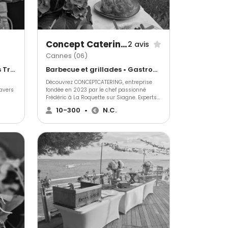
Concept Catering Events
2 avis
Cannes (06)
Cuisine régionale • Français Traditionnel • Espagnol
Barbecue et grillades • Gastronomique • Français Traditionnel
Découvrez CONCEPTCATERING, entreprise
avers
fondée en 2023 par le chef passionné
Frédéric à La Roquette sur Siagne. Experts
en organisation d'événements, nous
10-300
•
N.C.
proposons des services de qualité pour
tous types d'occasions. Notre équipe
spécialisée crée des expériences culinaires
uniques, chaque plat reflétant notre
passion pour la gastronomie. Transformez
vos événements spéciaux en moments
inoubliables avec CONCEPTCATERING.