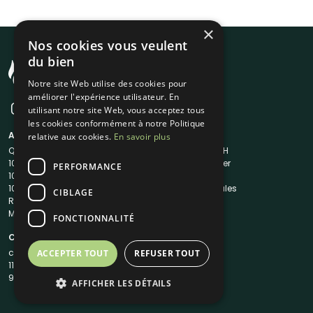
×
Nos cookies vous veulent
du bien
Notre site Web utilise des cookies pour
améliorer l'expérience utilisateur. En
utilisant notre site Web, vous acceptez tous
les cookies conformément à notre Politique
A propos
Liens utiles
relative aux cookies.
En savoir plus
Qui sommes-nous ?
Traiteur en 48H
1001Salles
Nous contacter
PERFORMANCE
1001Salles PRO
FAQ
1001DJ
Mentions légales
CIBLAGE
Reserverunbar
CGV
MP2
CGU
FONCTIONNALITÉ
Contacts
contact@1001traiteurs.com
ACCEPTER TOUT
REFUSER TOUT
11 Rue Maurice Grandcoing
94200 Ivry-sur-Seine
AFFICHER LES DÉTAILS