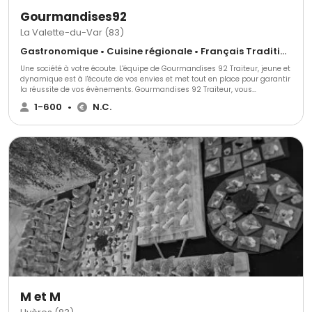
Gourmandises92
La Valette-du-Var (83)
Gastronomique • Cuisine régionale • Français Traditionnel
Une société à votre écoute. L'équipe de Gourmandises 92 Traiteur, jeune et
dynamique est à l'écoute de vos envies et met tout en place pour garantir
la réussite de vos évènements. Gourmandises 92 Traiteur, vous
accompagne dans vos décisions et choisit avec la formule la mieux
1-600
•
N.C.
adaptée en respectant vos contraintes budgétaires. POUR VISUALISER
NOTRE PLAQUETTE : cliquez ici
M et M