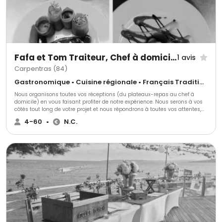
Fafa et Tom Traiteur, Chef à domicile
1 avis
Carpentras (84)
Gastronomique • Cuisine régionale • Français Traditionnel
Nous organisons toutes vos réceptions (du plateaux-repas au chef à
domicile) en vous faisant profiter de notre expérience. Nous serons à vos
côtés tout long de votre projet et nous répondrons à toutes vos attentes,
envies et nous nous adapterons à toutes vos exigences. Nous vous
4-60
•
N.C.
accompagnerons pour vous conseiller, vous aider, vous soulager pour que
vous puissiez profiter de vos convives.