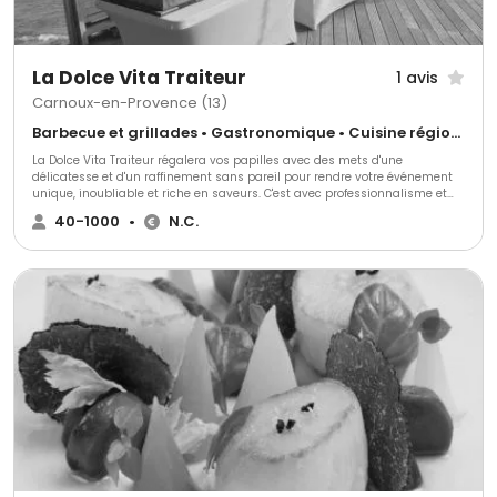
La Dolce Vita Traiteur
1 avis
Carnoux-en-Provence (13)
Barbecue et grillades • Gastronomique • Cuisine régionale
La Dolce Vita Traiteur régalera vos papilles avec des mets d'une
délicatesse et d'un raffinement sans pareil pour rendre votre événement
unique, inoubliable et riche en saveurs. C'est avec professionnalisme et
passion que toute l'équipe de La Dolce Vita Traiteur concevra et réalisera
40-1000
•
N.C.
votre réception. Un menu d'exception composé de mets de qualité, frais et
travaillés tout en originalité, un service impeccable et efficace et une
scénographie élégante pour un événement qui respectera vos souhaits et
votre budget.