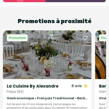
Promotions à proximité
Promotion
Prom
La Cuisine By Alexandre
Ben’
8 avis
Fréjus (83)
Saint
Gastronomique • Français Traditionnel • Barbecue et grillades
Fort de plus de 20 ans d’expérience, j’accompagne les
Food Tru
entreprises et les particuliers dans la création et l’organisation
des évé