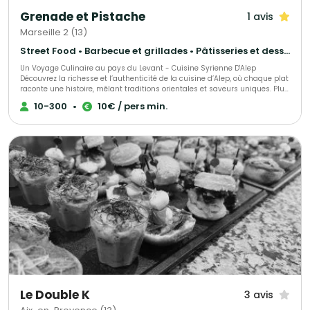
Grenade et Pistache
1 avis
Marseille 2 (13)
Street Food • Barbecue et grillades • Pâtisseries et desserts
Un Voyage Culinaire au pays du Levant - Cuisine Syrienne D'Alep
Découvrez la richesse et l’authenticité de la cuisine d’Alep, où chaque plat
raconte une histoire, mêlant traditions orientales et saveurs uniques. Plus
qu’un simple restaurant et traiteur, Grenade et Pistache est un moyen de
10-300
•
10€ / pers min.
tisser des liens culturels entre la Syrie et la France à travers nos plats. Des
plats raffinés, équilibrés et accessibles, pour une expérience sensorielle
inoubliable. Nous sommes un traiteur engagé, profondément impliqué
dans le monde associatif culturel, et nous avons à cœur de participer à
des événements caritatifs afin de soutenir des causes qui nous tiennent
à cœur.
Le Double K
3 avis