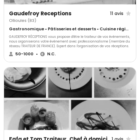
Gaudefroy Receptions
11 avis
Ollioules (83)
Gastronomique • Pâtisseries et desserts • Cuisine régionale
GAUDEFROY RÉCEPTIONS vous propose d'être le traiteur de vos événements,
nous organiserons votre événement avec professionnalisme (membre du
réseau TRAITEUR DE FRANCE). Expert dans l'organisation de vos réceptions.
50-1000
•
N.C.
Fafa et Tom Traiteur, Chef à domicile
1 avis