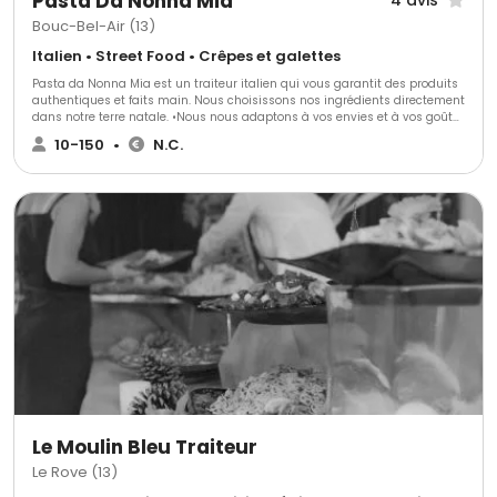
Pasta Da Nonna Mia
4 avis
Bouc-Bel-Air (13)
Italien • Street Food • Crêpes et galettes
Pasta da Nonna Mia est un traiteur italien qui vous garantit des produits
authentiques et faits main. Nous choisissons nos ingrédients directement
dans notre terre natale. •Nous nous adaptons à vos envies et à vos goûts.
•Notre objectif : vous ravir avec des plats élaborés par notre chef. •Notre
10-150
•
N.C.
offre est entièrement personnalisable. Nous offrons également un service
de buffet, avec ou sans mise en place Découvrez notre savoir faire
artisanale dans notre épicerie à Bouc-Bel-Air. Cela vous aidera à faire un
choix éclairé parmi notre vaste sélection de produits.
Le Moulin Bleu Traiteur
Le Rove (13)