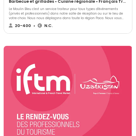
Barbecue et grillades • Cuisine régionale • Français Traditionnel
Le Moulin Bleu c'est un service traiteur pour tous types d'événements
(privés et professionnels) dans notre salle de réception ou sur le lieu de
votre choix. Nous nous déplaçons dans toute la région Paca. Nous vous
proposons une prestation de qualité et entièrement personnalisée. Le
20-400
•
N.C.
Moulin Bleu traiteur c'est une équipe de professionnels de l'événementiel
depuis plus de 20 ans qui saura parfaitement vous conseiller et vous
guider dans l'organisation de votre réception.