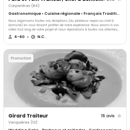
Carpentras (84)
Gastronomique • Cuisine régionale • Français Traditionnel
Nous organisons toutes vos réceptions (du plateaux-repas au chef à
domicile) en vous faisant profiter de notre expérience. Nous serons à vos
côtés tout long de votre projet et nous répondrons à toutes vos attentes,
envies et nous nous adapterons à toutes vos exigences. Nous vous
4-60
•
N.C.
accompagnerons pour vous conseiller, vous aider, vous soulager pour que
vous puissiez profiter de vos convives.
Promotion
Girard Traiteur
16 avis
Verquières (13)