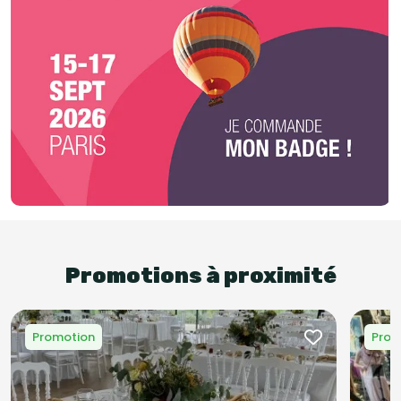
Promotions à proximité
Promotion
Prom