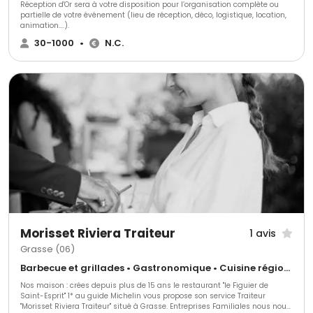
Réception d'Or sera à votre disposition pour l’organisation complète ou
partielle de votre événement (lieu de réception, déco, logistique, location,
animation….).
30-1000
•
N.C.
Morisset Riviera Traiteur
1 avis
Grasse (06)
Barbecue et grillades • Gastronomique • Cuisine régionale
Nos maison : crées depuis plus de 15 ans le restaurant "le Figuier de
Saint-Esprit" 1* au guide Michelin vous propose son service Traiteur
"Morisset Riviera Traiteur" situé à Grasse. Entreprises Familiales nous nous