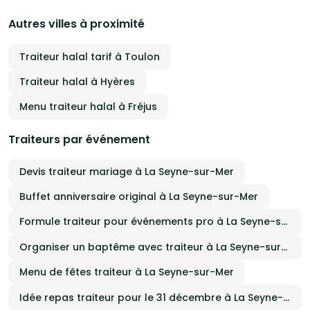
expérience culinaire élégante et personnalisée.
comme dans la 
unique, 
Autres villes à proximité
compte,
jusqu’au
Traiteur halal tarif à Toulon
Traiteur halal à Hyères
Menu traiteur halal à Fréjus
Traiteurs par événement
Devis traiteur mariage à La Seyne-sur-Mer
Buffet anniversaire original à La Seyne-sur-Mer
Formule traiteur pour événements pro à La Seyne-sur-Mer
Organiser un baptême avec traiteur à La Seyne-sur-Mer
Menu de fêtes traiteur à La Seyne-sur-Mer
Idée repas traiteur pour le 31 décembre à La Seyne-sur-Mer