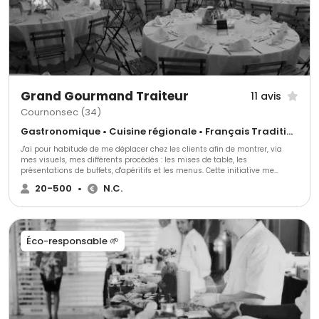
Grand Gourmand Traiteur
11 avis
Cournonsec (34)
Gastronomique • Cuisine régionale • Français Traditionnel
J'ai pour habitude de me déplacer chez les clients afin de montrer, via
mes visuels, mes différents procédés : les mises de table, les
présentations de buffets, d'apéritifs et les menus. Cette initiative me
permet de définir la prestation la plus adaptée à vos attentes Alors,
20-500
•
N.C.
n'hésitez pas.. Appelez moi ou envoyez moi une demande ...
Éco-responsable 🌱