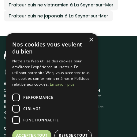
Traiteur cuisine vietnamien à La Seyne-sur-Mer
Traiteur cuisine japonais à La Seyne-sur-Mer
×
Nos cookies vous veulent
du bien
Notre site Web utilise des cookies pour
améliorer l'expérience utilisateur. En
utilisant notre site Web, vous acceptez tous
les cookies conformément à notre Politique
A propos
Liens utiles
relative aux cookies.
En savoir plus
Qui sommes-nous ?
Traiteur en 48H
1001Salles
Nous contacter
PERFORMANCE
1001Salles PRO
FAQ
1001DJ
Mentions légales
CIBLAGE
Reserverunbar
CGV
MP2
CGU
FONCTIONNALITÉ
Contacts
contact@1001traiteurs.com
ACCEPTER TOUT
REFUSER TOUT