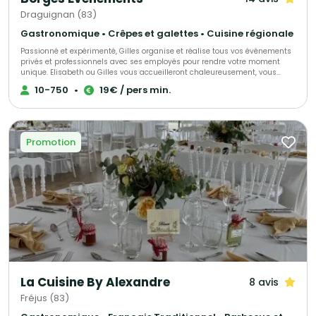
Draguignan (83)
Gastronomique • Crêpes et galettes • Cuisine régionale
Passionné et expérimenté, Gilles organise et réalise tous vos événements
privés et professionnels avec ses employés pour rendre votre moment
unique. Elisabeth ou Gilles vous accueilleront chaleureusement, vous
proposant conseils et aides pour vous permettre de rendre ce jour parfait.
10-750
•
19€ / pers min.
Tout est personnalisable afin que votre réception soit un succès.
Promotion
La Cuisine By Alexandre
8 avis
Fréjus (83)