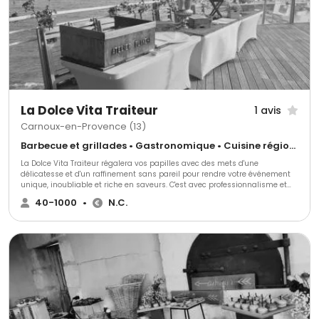
La Dolce Vita Traiteur
1 avis
Carnoux-en-Provence (13)
Barbecue et grillades • Gastronomique • Cuisine régionale
La Dolce Vita Traiteur régalera vos papilles avec des mets d'une
délicatesse et d'un raffinement sans pareil pour rendre votre événement
unique, inoubliable et riche en saveurs. C'est avec professionnalisme et
passion que toute l'équipe de La Dolce Vita Traiteur concevra et réalisera
40-1000
•
N.C.
votre réception. Un menu d'exception composé de mets de qualité, frais et
travaillés tout en originalité, un service impeccable et efficace et une
scénographie élégante pour un événement qui respectera vos souhaits et
votre budget.