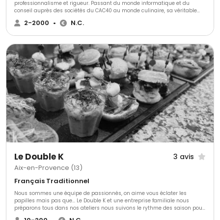
professionnalisme et rigueur. Passant du monde informatique et du
conseil auprès des sociétés du CAC40 au monde culinaire, sa véritable
passion. Il vous proposera un large choix de prestations haut de gamme
2-2000
•
N.C.
dans une ambiance conviviale et chaleureuse.
Le Double K
3 avis
Aix-en-Provence (13)
Français Traditionnel
Nous sommes une équipe de passionnés, on aime vous éclater les
papilles mais pas que... Le Double K et une entreprise familiale nous
préparons tous dans nos ateliers nous suivons le rythme des saison pour
nos produits.