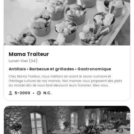
Mama Traiteur
Lunel-Viel (34)
Antillais • Barbecue et grillades • Gastronomique
Chez Mama Traiteur, nous mettons en avant le savoir culinaire et
l'héritage culturel de nos mamas. ​Nos mamas vous proposent des plats
du monde afin de vous faire découvrir leurs histoires. Elles vous
promettent de voyager au bout du monde. ​Chaque semaine, de nouveaux
5-2000
•
N.C.
plats sont proposés en pré-commandes sur notre site afin que vous
puissiez régaler vos convives et vos familles. ​Aux professionnels, nos
mamas proposent leurs services de prestations traiteur et d'organisation
d'événements. Car oui ! Depuis 2015, elles sont aussi expertes de
l'organisation d'événements pour professionnels.