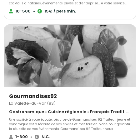
cocktails dinatoires, événements privés et d’entreprise… A votre service
pour la réussite de votre événement Ensemble nous élaborerons une
10-500
•
15€ / pers min.
sélection de votre choix parmi nos assortiments de pièces cocktails, nos
ateliers culinaires (foie gras poêlé, mini burgers pour les enfants,
plancha), nos pâtisseries,… Nous choisir, c’est la garantie d’un travail
soigné, sur mesure et artisanal. Possibilité de service tout compris
(serveurs professionnels…).
Gourmandises92
La Valette-du-Var (83)
Gastronomique • Cuisine régionale • Français Traditionnel
Une société à votre écoute. L'équipe de Gourmandises 92 Traiteur, jeune et
dynamique est à l'écoute de vos envies et met tout en place pour garantir
la réussite de vos évènements. Gourmandises 92 Traiteur, vous
accompagne dans vos décisions et choisit avec la formule la mieux
1-600
•
N.C.
adaptée en respectant vos contraintes budgétaires. POUR VISUALISER