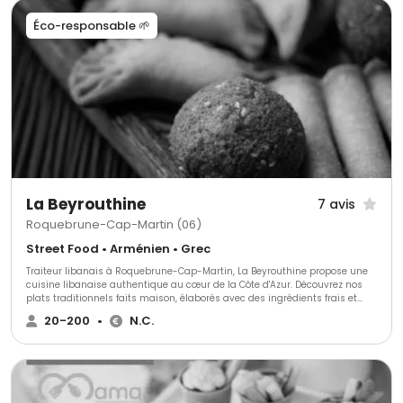
Éco-responsable 🌱
La Beyrouthine
7 avis
Roquebrune-Cap-Martin (06)
Street Food • Arménien • Grec
Traiteur libanais à Roquebrune-Cap-Martin, La Beyrouthine propose une
cuisine libanaise authentique au cœur de la Côte d'Azur. Découvrez nos
plats traditionnels faits maison, élaborés avec des ingrédients frais et
respectant les recettes familiales. Idéal pour événements privés,
20-200
•
N.C.
professionnels ou repas à emporter, notre service offre une expérience
culinaire raffinée et généreuse. La Beyrouthine, où le goût du Liban
rencontre une hospitalité incomparable.