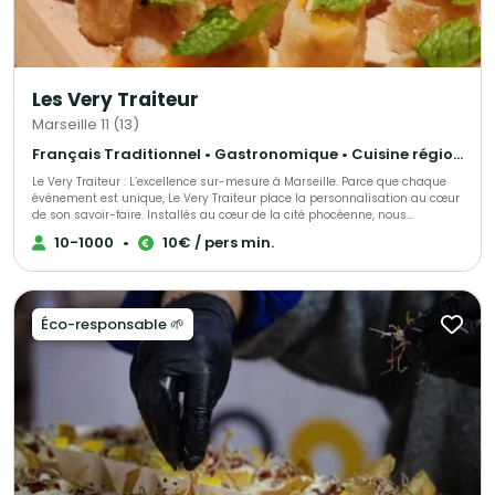
Les Very Traiteur
Marseille 11 (13)
Français Traditionnel • Gastronomique • Cuisine régionale
Le Very Traiteur : L’excellence sur-mesure à Marseille. Parce que chaque
événement est unique, Le Very Traiteur place la personnalisation au cœur
de son savoir-faire. Installés au cœur de la cité phocéenne, nous
concevons des expériences culinaires qui vous ressemblent. Que vous
10-1000
•
10€ / pers min.
soyez un particulier célébrant un moment de vie ou une entreprise en
quête de prestige, nous créons des menus exclusifs adaptés à vos envies,
vos contraintes et votre budget. Notre promesse ? Une cuisine de passion,
une logistique sans faille et ce petit "plus" qui rendra votre réception
inoubliable.
Éco-responsable 🌱