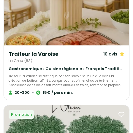
Traiteur la Varoise
10 avis
La Crau (83)
Gastronomique • Cuisine régionale • Français Traditionnel
Traiteur La Varoise se distingue par son savoir-faire unique dans la
création de buffets raffinés, conçus pour sublimer chaque événement.
Spécialisée dans les assortiments chauds et froids, l’entreprise propose
des prestations élégantes et généreuses, où chaque plat allie saveurs,
20-300
•
15€ / pers min.
créativité et esthétique. Quels sont les services proposés ? Qu’il s’agisse
d’un cocktail dînatoire chic et convivial ou de plats semi-gastronomiques
préparés avec finesse, Traiteur La Varoise met un point d’honneur à offrir
une expérience culinaire qui enchante les sens et marque les esprits.
Promotion