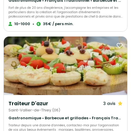
Gastronomique • Français Traditionnel • Barbecue et grillades
Fort de plus de 20 ans d’expérience, j’accompagne les entreprises et les
particuliers dans la création et l’organisation d’événements
professionnels et privés ainsi que de prestations de chef à domicile dans
le Var et les Alpes-Maritimes, notamment à Cannes, Fréjus, Saint-
10-1000
•
35€ / pers min.
Raphaël, Saint-Tropez et Sainte-Maxime, à travers La Cuisine By
Alexandre Huertas. Je propose des prestations traiteur sur mesure : repas
assis, buffets, cocktails, animations culinaires, dîners privés avec chef à
domicile, ainsi que la livraison de plateaux repas pour les entreprises et
les événements professionnels. Mon savoir-faire repose sur une sélection
rigoureuse de produits frais, le fait maison et le respect des saisons,
associés à une organisation maîtrisée et un service haut de gamme.
Chaque prestation est pensée pour s’adapter à votre lieu, à vos attentes
et à l’ambiance souhaitée, afin de vous offrir une expérience culinaire
élégante et personnalisée.
Traiteur D'azur
3 avis
Saint-Vallier-de-Thiey (06)
Gastronomique • Barbecue et grillades • Français Traditionnel
Traiteur depuis une dizaine d’années, contactez-moi pour l’organisation
de vos plus beaux événements : mariages, baptêmes, anniversaires,