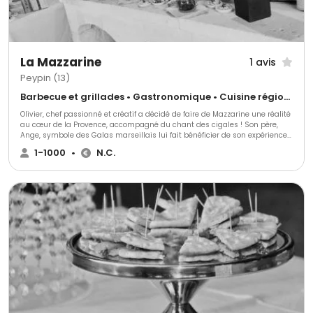
La Mazzarine
1 avis
Peypin (13)
Barbecue et grillades • Gastronomique • Cuisine régionale
Olivier, chef passionné et créatif a décidé de faire de Mazzarine une réalité
au cœur de la Provence, accompagné du chant des cigales ! Son père,
Ange, symbole des Galas marseillais lui fait bénéficier de son expérience
en le promulguant directeur de réception. Aujourd'hui, La Mazzarine,
1-1000
•
N.C.
entreprise de savoir-faire, allie innovation, passion et authenticité pour
accueillir tous types de prestation privée et professionnelle. Toute cette
alchimie apporte une personnalité unique et remarquable à votre
réception à la hauteur de votre imagination.