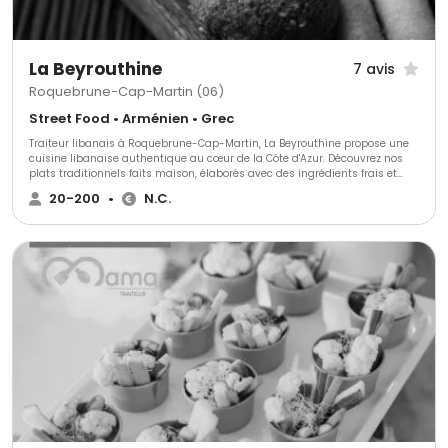
La Beyrouthine
7 avis
Roquebrune-Cap-Martin (06)
Street Food • Arménien • Grec
Traiteur libanais à Roquebrune-Cap-Martin, La Beyrouthine propose une
cuisine libanaise authentique au cœur de la Côte d'Azur. Découvrez nos
plats traditionnels faits maison, élaborés avec des ingrédients frais et
respectant les recettes familiales. Idéal pour événements privés,
20-200
•
N.C.
professionnels ou repas à emporter, notre service offre une expérience
culinaire raffinée et généreuse. La Beyrouthine, où le goût du Liban
rencontre une hospitalité incomparable.