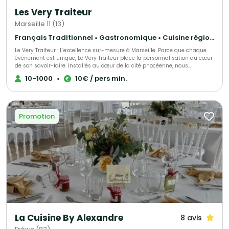
Les Very Traiteur
Marseille 11 (13)
Français Traditionnel • Gastronomique • Cuisine régionale
Le Very Traiteur : L’excellence sur-mesure à Marseille. Parce que chaque
événement est unique, Le Very Traiteur place la personnalisation au cœur
de son savoir-faire. Installés au cœur de la cité phocéenne, nous
concevons des expériences culinaires qui vous ressemblent. Que vous
10-1000
•
10€ / pers min.
soyez un particulier célébrant un moment de vie ou une entreprise en
quête de prestige, nous créons des menus exclusifs adaptés à vos envies,
vos contraintes et votre budget. Notre promesse ? Une cuisine de passion,
une logistique sans faille et ce petit "plus" qui rendra votre réception
inoubliable.
Promotion
La Cuisine By Alexandre
8 avis