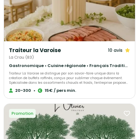
Traiteur la Varoise
10 avis
La Crau (83)
Gastronomique • Cuisine régionale • Français Traditionnel
Traiteur La Varoise se distingue par son savoir-faire unique dans la
création de buffets raffinés, conçus pour sublimer chaque événement.
Spécialisée dans les assortiments chauds et froids, l’entreprise propose
des prestations élégantes et généreuses, où chaque plat allie saveurs,
20-300
•
15€ / pers min.
créativité et esthétique. Quels sont les services proposés ? Qu’il s’agisse
d’un cocktail dînatoire chic et convivial ou de plats semi-gastronomiques
préparés avec finesse, Traiteur La Varoise met un point d’honneur à offrir
une expérience culinaire qui enchante les sens et marque les esprits.
Promotion