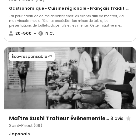
Gastronomique • Cuisine régionale • Français Traditionnel
J'ai pour habitude de me déplacer chez les clients afin de montrer, via
mes visuels, mes différents procédés : les mises de table, les
présentations de buffets, d'apéritifs et les menus. Cette initiative me
permet de définir la prestation la plus adaptée à vos attentes Alors,
20-500
•
N.C.
n'hésitez pas.. Appelez moi ou envoyez moi une demande ...
Éco-responsable 🌱
Maître Sushi Traiteur Événementiel Lyon
8 avis
Saint-Priest (69)
Japonais