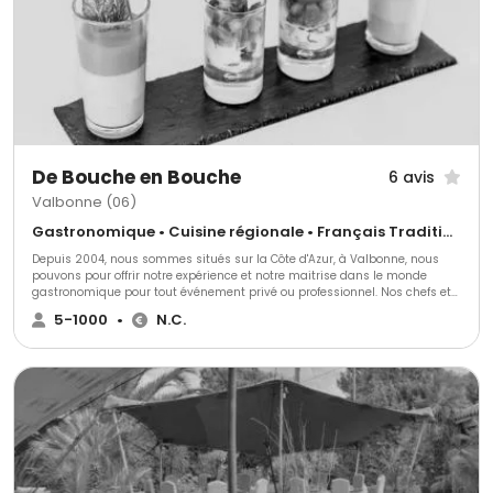
Voyagez avec nous!
De Bouche en Bouche
6 avis
Valbonne (06)
Gastronomique • Cuisine régionale • Français Traditionnel
Depuis 2004, nous sommes situés sur la Côte d'Azur, à Valbonne, nous
pouvons pour offrir notre expérience et notre maitrise dans le monde
gastronomique pour tout événement privé ou professionnel. Nos chefs et
notre équipe sont à votre disposition pour réaliser vos plats aux couleurs
5-1000
•
N.C.
de la Méditerranée avec nos produits saisonniers locaux et d’exceptions.
Nous travaillons dans la discrétion et l’efficacité, nous louons également
vaisselle et mobilier pour rendre votre moment inoubliable.