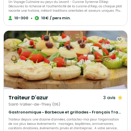
Un Voyage Culinaire au pays du Levant - Cuisine Syrienne D'Alep
Découvrez la richesse et l’authenticité de la cuisine d’Alep, où chaque plat
raconte une histoire, mêlant traditions orientales et saveurs uniques. Plus
qu’un simple restaurant et traiteur, Grenade et Pistache est un moyen de
10-300
•
10€ / pers min.
tisser des liens culturels entre la Syrie et la France à travers nos plats. Des
plats raffinés, équilibrés et accessibles, pour une expérience sensorielle
inoubliable. Nous sommes un traiteur engagé, profondément impliqué
dans le monde associatif culturel, et nous avons à cœur de participer à
des événements caritatifs afin de soutenir des causes qui nous tiennent
à cœur.
Traiteur D'azur
3 avis
Saint-Vallier-de-Thiey (06)
Gastronomique • Barbecue et grillades • Français Traditionnel
Traiteur depuis une dizaine d’années, contactez-moi pour l’organisation
de vos plus beaux événements : mariages, baptêmes, anniversaires,
cocktails dinatoires, événements privés et d’entreprise… A votre service