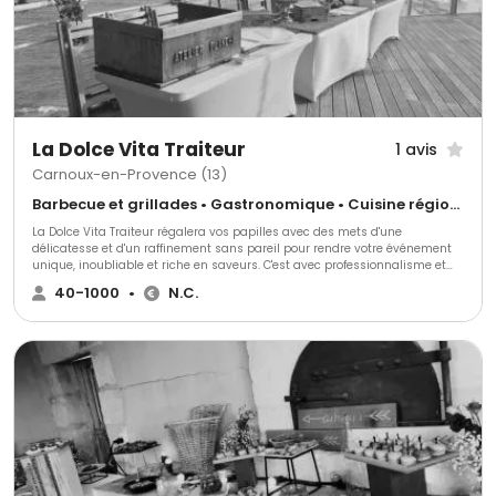
La Dolce Vita Traiteur
1 avis
Carnoux-en-Provence (13)
Barbecue et grillades • Gastronomique • Cuisine régionale
La Dolce Vita Traiteur régalera vos papilles avec des mets d'une
délicatesse et d'un raffinement sans pareil pour rendre votre événement
unique, inoubliable et riche en saveurs. C'est avec professionnalisme et
passion que toute l'équipe de La Dolce Vita Traiteur concevra et réalisera
40-1000
•
N.C.
votre réception. Un menu d'exception composé de mets de qualité, frais et
travaillés tout en originalité, un service impeccable et efficace et une
scénographie élégante pour un événement qui respectera vos souhaits et
votre budget.