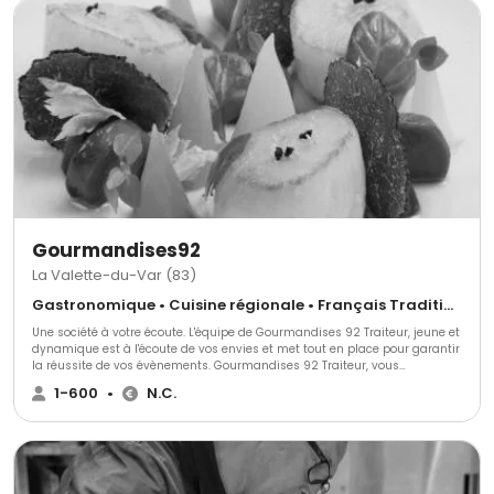
Gourmandises92
La Valette-du-Var (83)
Gastronomique • Cuisine régionale • Français Traditionnel
Une société à votre écoute. L'équipe de Gourmandises 92 Traiteur, jeune et
dynamique est à l'écoute de vos envies et met tout en place pour garantir
la réussite de vos évènements. Gourmandises 92 Traiteur, vous
accompagne dans vos décisions et choisit avec la formule la mieux
1-600
•
N.C.
adaptée en respectant vos contraintes budgétaires. POUR VISUALISER
NOTRE PLAQUETTE : cliquez ici