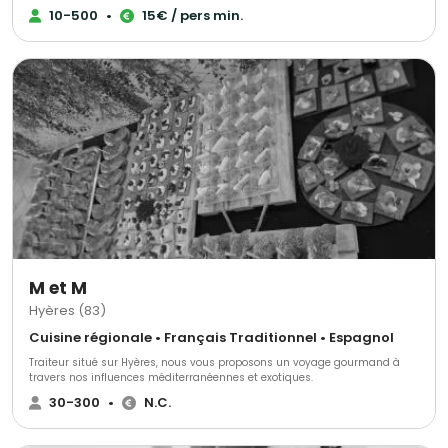
pour la réussite de votre événement Ensemble nous élaborerons une
10-500
•
15€ / pers min.
sélection de votre choix parmi nos assortiments de pièces cocktails, nos
ateliers culinaires (foie gras poêlé, mini burgers pour les enfants,
plancha), nos pâtisseries,… Nous choisir, c’est la garantie d’un travail
soigné, sur mesure et artisanal. Possibilité de service tout compris
(serveurs professionnels…).
M et M
Hyères (83)
Cuisine régionale • Français Traditionnel • Espagnol
Traiteur situé sur Hyères, nous vous proposons un voyage gourmand à
travers nos influences méditerranéennes et exotiques.
30-300
•
N.C.