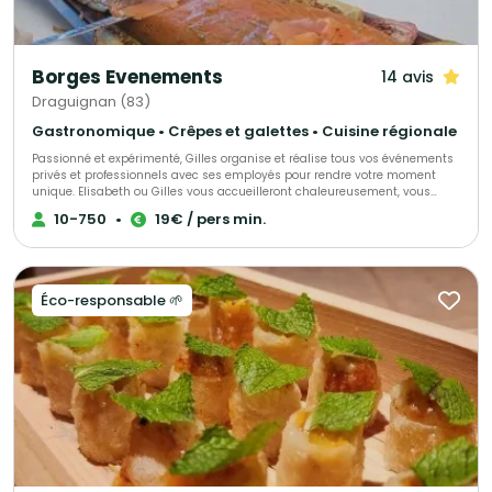
Borges Evenements
14 avis
Draguignan (83)
Gastronomique • Crêpes et galettes • Cuisine régionale
Passionné et expérimenté, Gilles organise et réalise tous vos événements
privés et professionnels avec ses employés pour rendre votre moment
unique. Elisabeth ou Gilles vous accueilleront chaleureusement, vous
proposant conseils et aides pour vous permettre de rendre ce jour parfait.
10-750
•
19€ / pers min.
Tout est personnalisable afin que votre réception soit un succès.
Éco-responsable 🌱