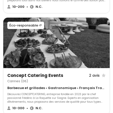
préparons tous dans nos ateliers nous suivons le rythme des saison pour
nos produits.
10-200
•
N.C.
Éco-responsable 🌱
Concept Catering Events
2 avis
Cannes (06)
Barbecue et grillades • Gastronomique • Français Traditionnel
Découvrez CONCEPTCATERING, entreprise fondée en 2023 par le chef
passionné Frédéric à La Roquette sur Siagne. Experts en organisation
d'événements, nous proposons des services de qualité pour tous types
d'occasions. Notre équipe spécialisée crée des expériences culinaires
10-300
•
N.C.
uniques, chaque plat reflétant notre passion pour la gastronomie.