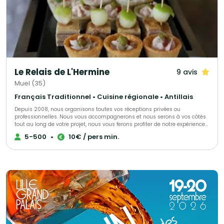
Le Relais de L'Hermine
9 avis
Muel (35)
Français Traditionnel • Cuisine régionale • Antillais
Depuis 2008, nous organisons toutes vos réceptions privées ou
professionnelles. Nous vous accompagnerons et nous serons à vos côtés
tout au long de votre projet, nous vous ferons profiter de notre expérience
et de notre passion. Nous pouvons nous déplacer directement chez vous
5-500
•
10€ / pers min.
ou dans le lieu que vous aurez choisi. Possibilité de privatiser nos salles.
Pour plus d’informations veuillez nous contacter.