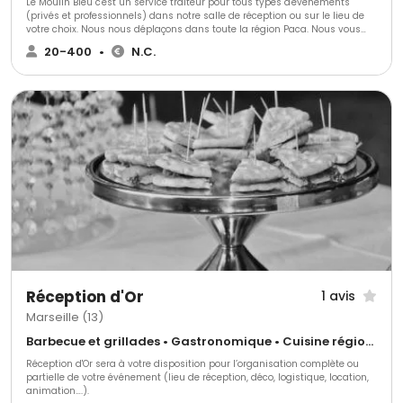
Le Moulin Bleu c'est un service traiteur pour tous types d'événements
(privés et professionnels) dans notre salle de réception ou sur le lieu de
votre choix. Nous nous déplaçons dans toute la région Paca. Nous vous
proposons une prestation de qualité et entièrement personnalisée. Le
20-400
•
N.C.
Moulin Bleu traiteur c'est une équipe de professionnels de l'événementiel
depuis plus de 20 ans qui saura parfaitement vous conseiller et vous
guider dans l'organisation de votre réception.
Réception d'Or
1 avis
Marseille (13)
Barbecue et grillades • Gastronomique • Cuisine régionale
Réception d'Or sera à votre disposition pour l’organisation complète ou
partielle de votre événement (lieu de réception, déco, logistique, location,
animation….).