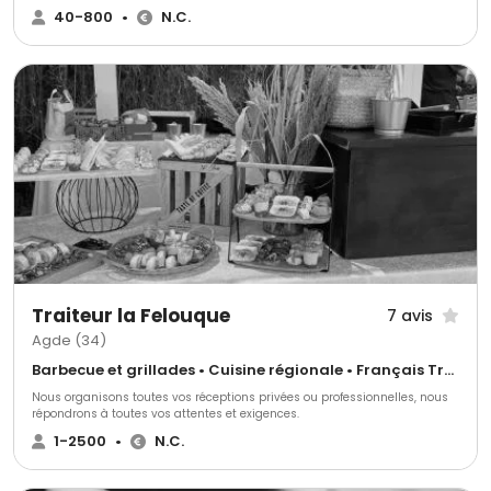
expertise au service de vos événements privés, professionnels et publics,
40-800
•
N.C.
en sublimant chaque réception par une gastronomie raffinée et sur
mesure. Offrez à vos convives une expérience culinaire d’exception avec
L’Argentière, où tradition et créativité se rencontrent pour faire de votre
événement un moment inoubliable.
Traiteur la Felouque
7 avis
Agde (34)
Barbecue et grillades • Cuisine régionale • Français Traditionnel
Nous organisons toutes vos réceptions privées ou professionnelles, nous
répondrons à toutes vos attentes et exigences.
1-2500
•
N.C.