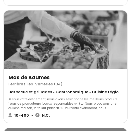
et innovation. Que ce soit pour un mariage, un événement d'entreprise ou
une fête privée, nous nous engageons à offrir une prestation sur-mesure,
avec une attention particulière à chaque détail, pour faire de votre
réception un moment unique et mémorable.
Mas de Baumes
Ferrières-les-Verreries (34)
Barbecue et grillades • Gastronomique • Cuisine régionale
🥂 Pour votre événement, nous avons sélectionné les meilleurs produits
issus de producteurs locaux responsables 🌿 👨‍🍳 Nous proposons une
cuisine maison, faite sur place 🍽️ ✨ Pour votre événement, nous
proposons : 🍢 3 gammes de cocktails dînatoires 🍽️ 3 gammes de repas
10-400
•
N.C.
assis ➕ Avec une possibilité d’options supplémentaires pour s’adapter au
mieux à vos envies 🎯