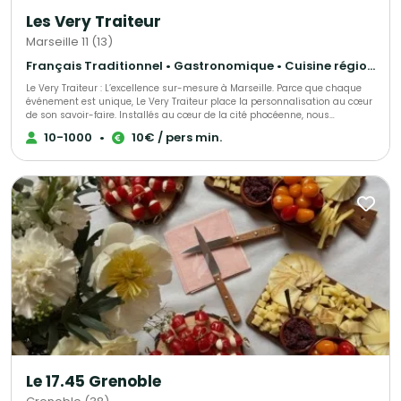
Les Very Traiteur
Marseille 11 (13)
Français Traditionnel • Gastronomique • Cuisine régionale
Le Very Traiteur : L’excellence sur-mesure à Marseille. Parce que chaque
événement est unique, Le Very Traiteur place la personnalisation au cœur
de son savoir-faire. Installés au cœur de la cité phocéenne, nous
concevons des expériences culinaires qui vous ressemblent. Que vous
10-1000
•
10€ / pers min.
soyez un particulier célébrant un moment de vie ou une entreprise en
quête de prestige, nous créons des menus exclusifs adaptés à vos envies,
vos contraintes et votre budget. Notre promesse ? Une cuisine de passion,
une logistique sans faille et ce petit "plus" qui rendra votre réception
inoubliable.
Le 17.45 Grenoble