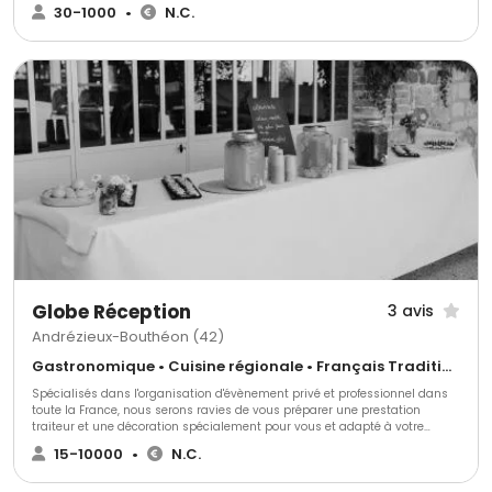
30-1000
•
N.C.
Globe Réception
3 avis
Andrézieux-Bouthéon (42)
Gastronomique • Cuisine régionale • Français Traditionnel
Spécialisés dans l'organisation d'évènement privé et professionnel dans
toute la France, nous serons ravies de vous préparer une prestation
traiteur et une décoration spécialement pour vous et adapté à votre
thème. Nous mettons tout en œuvre pour accorder la décoration à votre
15-10000
•
N.C.
événement et créer une identité inédite.