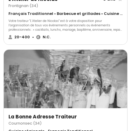
Frontignan (34)
Français Traditionnel • Barbecue et grillades • Cuisine régionale
Votre traiteur "L’Atelier de Nicolas" est à votre disposition pour
l’organisation de tous vos évènements personnels ou événements
professionnels : « cocktails, lunchs, mariage, baptême, anniversaire, repas
d’affaire, séminaire, inauguration ... » Tout l’art du savoir-faire d'un traiteur,
20-400
•
N.C.
avec un service professionnel, chaleureux. Nous sommes attentifs de vos
souhaits. Nous pouvons vous proposer des formules sur mesures,
adaptées à vos désirs (habitude alimentaires, type de prestations, ...) et
en respectant votre budget. Nous nous déplaçons sur Frontignan, Sète,
Montpellier, Béziers, Nîmes, Narbonne, ... Nous proposons également
livraison de plateaux repas en entreprise sur Frontignan, Sète et aux
alentours ou sur le lieu de travail le midi. Découvrez nos plateaux repas
traiteur.
La Bonne Adresse Traiteur
Cournonsec (34)