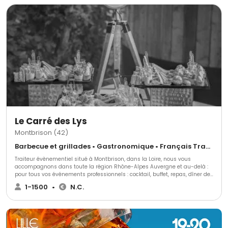
Le Carré des Lys
Montbrison (42)
Barbecue et grillades • Gastronomique • Français Traditionnel
Traiteur évènementiel situé à Montbrison, dans la Loire, nous vous
accompagnons dans toute la région Rhône-Alpes Auvergne et au-delà :
pour tous vos événements professionnels : cocktail, buffet, repas, dîner de
gala, plateaux repas, arbre de noël, assemblée générale..et pour toutes
1-1500
•
N.C.
vos réceptions privées : baptême, anniversaire, mariage, repas associatif...
Nos chefs cuisiniers amoureux de beaux et bons produits, sauront vous
proposer la prestation dont vous souhaitez, en privilégiant des
partenaires locaux, notamment éleveurs et producteurs de légumes.
Partenaire des plus beaux et prestigieux lieux de réception pour vos
événements familiaux ou professionnels, nous vous proposons