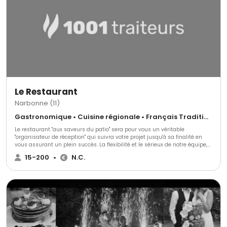
Le Restaurant
Narbonne (11)
Gastronomique • Cuisine régionale • Français Traditionnel
Le restaurant "aux saveurs du patio" sera pour vous un véritable
"organisateur de réception" qui suivra votre projet jusqu'à sa finalité en
vous assurant un plein succès. La flexibilité et le sérieux de notre équipe,
la qualité de nos prestations est une véritable "invitation à la réussite".
15-200
•
N.C.