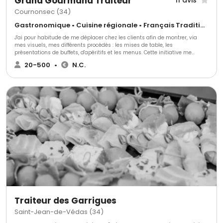
Grand Gourmand Traiteur
11 avis
Cournonsec (34)
Gastronomique • Cuisine régionale • Français Traditionnel
J'ai pour habitude de me déplacer chez les clients afin de montrer, via
mes visuels, mes différents procédés : les mises de table, les
présentations de buffets, d'apéritifs et les menus. Cette initiative me
permet de définir la prestation la plus adaptée à vos attentes Alors,
20-500
•
N.C.
n'hésitez pas.. Appelez moi ou envoyez moi une demande ...
Traiteur des Garrigues
Saint-Jean-de-Védas (34)