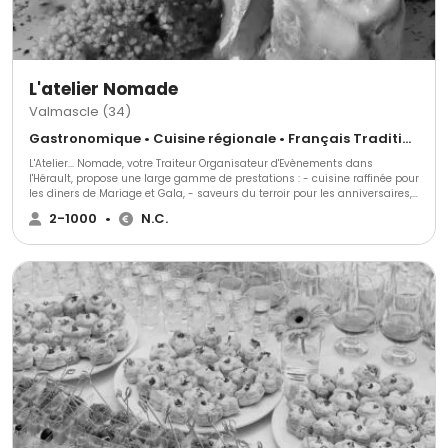
L'atelier Nomade
Valmascle (34)
Gastronomique • Cuisine régionale • Français Traditionnel
L'Atelier... Nomade, votre Traiteur Organisateur d'Evènements dans
l'Hérault, propose une large gamme de prestations : - cuisine raffinée pour
les diners de Mariage et Gala, - saveurs du terroir pour les anniversaires,
les repas professionnels et associatifs,- livraison de plateaux-repas pour
2-1000
•
N.C.
vos réunions de travail, - services du Chef à domicile,Notre sensibilité à
l'éco restauration nous ouvre des partenariats avec de nombreux
producteurs locaux. Nous mettons en avant les produits issus de
l'agriculture biologique.