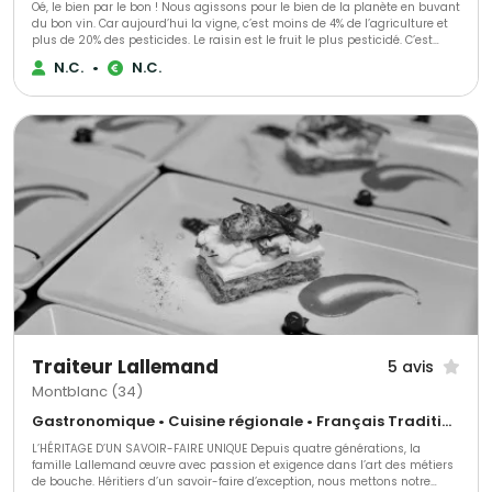
Oé, le bien par le bon ! Nous agissons pour le bien de la planète en buvant
du bon vin. Car aujourd’hui la vigne, c’est moins de 4% de l’agriculture et
plus de 20% des pesticides. Le raisin est le fruit le plus pesticidé. C’est
triste. Alors nous avons décidé de nous secouer la grappe avec vous ! Ce
N.C.
•
N.C.
que vous allez déboucher avec Oé : - du bon vin - bio & vegan -
viticulteurs engagés - biodiversité préservée - du bien @bcorporation
Traiteur Lallemand
5 avis
Montblanc (34)
Gastronomique • Cuisine régionale • Français Traditionnel
L’HÉRITAGE D’UN SAVOIR-FAIRE UNIQUE Depuis quatre générations, la
famille Lallemand œuvre avec passion et exigence dans l’art des métiers
de bouche. Héritiers d’un savoir-faire d’exception, nous mettons notre