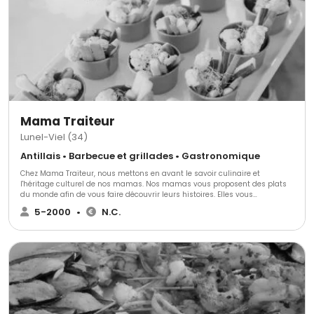
Mama Traiteur
Lunel-Viel (34)
Antillais • Barbecue et grillades • Gastronomique
Chez Mama Traiteur, nous mettons en avant le savoir culinaire et
l'héritage culturel de nos mamas. ​Nos mamas vous proposent des plats
du monde afin de vous faire découvrir leurs histoires. Elles vous
promettent de voyager au bout du monde. ​Chaque semaine, de nouveaux
5-2000
•
N.C.
plats sont proposés en pré-commandes sur notre site afin que vous
puissiez régaler vos convives et vos familles. ​Aux professionnels, nos
mamas proposent leurs services de prestations traiteur et d'organisation
d'événements. Car oui ! Depuis 2015, elles sont aussi expertes de
l'organisation d'événements pour professionnels.