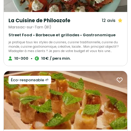
La Cuisine de Philoozofe
12 avis
Marssac-sur-Tarn (81)
Street Food • Barbecue et grillades • Gastronomique
je pratique tous les styles de cuisines, cuisine traditionnelle, cuisine du
monde, cuisine gastronomique, créative, locale... Mon principal objectif ?
M'adapter à mes clients !! Je pars de votre budget et vous fais une
proposition personnalisée pour que votre évènement soit à votre image et
10-300
•
10€ / pers min.
réussi, quelque soit vos possibilités !
Éco-responsable 🌱