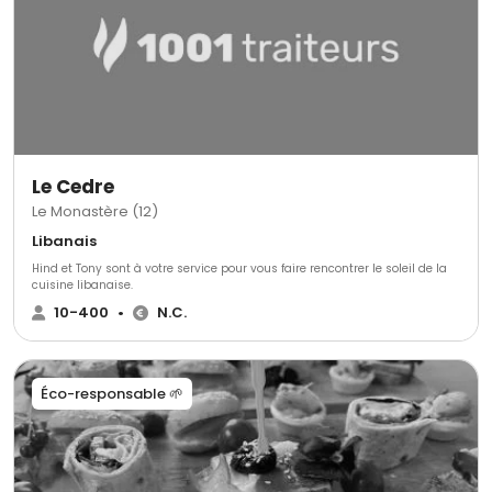
Le Cedre
Le Monastère (12)
Libanais
Hind et Tony sont à votre service pour vous faire rencontrer le soleil de la
cuisine libanaise.
10-400
•
N.C.
Éco-responsable 🌱