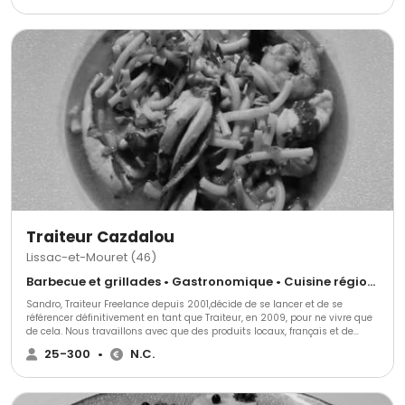
inox. Ses animations culinaires salées ou sucrées feront la différence !
Traiteur Cazdalou
Lissac-et-Mouret (46)
Barbecue et grillades • Gastronomique • Cuisine régionale
Sandro, Traiteur Freelance depuis 2001,décide de se lancer et de se
référencer définitivement en tant que Traiteur, en 2009, pour ne vivre que
de cela. Nous travaillons avec que des produits locaux, français et de
saison tout au long de l'année. Nos produits proviennent des alentours,
25-300
•
N.C.
nous ne proposons que des produits locaux.