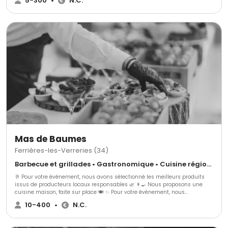
5-300
•
N.C.
Toque est votre partenaire privilégié si vous souhaitez une cuisine et un
service personnalisé de qualité. Ethique et Toque 2.0 est votre partenaire
privilégié si vous souhaitez une cuisine et un service personnalisé de
qualité.
Mas de Baumes
Ferrières-les-Verreries (34)
Barbecue et grillades • Gastronomique • Cuisine régionale
🥂 Pour votre événement, nous avons sélectionné les meilleurs produits
issus de producteurs locaux responsables 🌿 👨‍🍳 Nous proposons une
cuisine maison, faite sur place 🍽️ ✨ Pour votre événement, nous
proposons : 🍢 3 gammes de cocktails dînatoires 🍽️ 3 gammes de repas
10-400
•
N.C.
assis ➕ Avec une possibilité d’options supplémentaires pour s’adapter au
mieux à vos envies 🎯