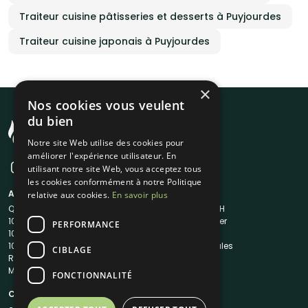
Traiteur cuisine pâtisseries et desserts à Puyjourdes
Traiteur cuisine japonais à Puyjourdes
×
Nos cookies vous veulent
du bien
Notre site Web utilise des cookies pour
améliorer l'expérience utilisateur. En
utilisant notre site Web, vous acceptez tous
les cookies conformément à notre Politique
A propos
Liens utiles
relative aux cookies.
En savoir plus
Qui sommes-nous ?
Traiteur en 48H
1001Salles
Nous contacter
PERFORMANCE
1001Salles PRO
FAQ
1001DJ
Mentions légales
CIBLAGE
Reserverunbar
CGV
MP2
CGU
FONCTIONNALITÉ
Contacts