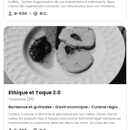
buffets... Confiez l'organisation de vos événements à chef event's. Nous
créons des expériences culinaires sur mesure pour tous vos moments
spéciaux, en entreprise comme à la maison.
8-500
•
N.C.
Ethique et Toque 2.0
Toulouse (31)
Barbecue et grillades • Gastronomique • Cuisine régionale
Traiteur, cuisinier à domicile et passionné par son métier, Olivier met en
valeur les produits frais à travers une cuisine "bistronomique" savoureuse,
traditionnelle ou innovante selon les désirs du client. Un choix de vins
locaux rigoureusement sélectionnés peut compléter votre repas. Ethique &