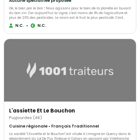
Aucune spécialitée proposée
Oé, le bien par le bon ! Nous agissons pour le bien de la planète en buvant
du bon vin. Car aujourd’hui la vigne, c’est moins de 4% de l’agriculture et
plus de 20% des pesticides. Le raisin est le fruit le plus pesticidé. C’est
triste. Alors nous avons décidé de nous secouer la grappe avec vous ! Ce
N.C.
•
N.C.
que vous allez déboucher avec Oé : - du bon vin - bio & vegan -
viticulteurs engagés - biodiversité préservée - du bien @bcorporation
L'assiette Et Le Bouchon
Puyjourdes (46)
Cuisine régionale • Français Traditionnel
La société "L'Assiette et le Bouchon" est située à Limogne en Quercy dans le
département du Lot.De Puy l'Evêque à Cahors en passant par Villefranche