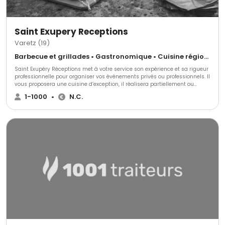
Saint Exupery Receptions
Varetz (19)
Barbecue et grillades • Gastronomique • Cuisine régionale
Saint Exupéry Réceptions met à votre service son expérience et sa rigueur
professionnelle pour organiser vos événements privés ou professionnels. Il
vous proposera une cuisine d’exception, il réalisera partiellement ou
complètement votre projet dans le seul but est de trouver votre
1-1000
•
N.C.
satisfaction.