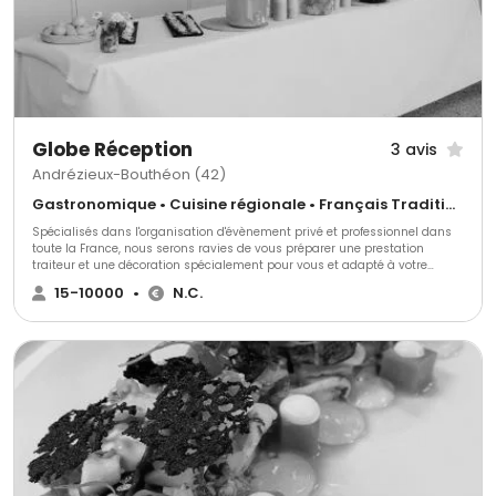
Globe Réception
3 avis
Andrézieux-Bouthéon (42)
Gastronomique • Cuisine régionale • Français Traditionnel
Spécialisés dans l'organisation d'évènement privé et professionnel dans
toute la France, nous serons ravies de vous préparer une prestation
traiteur et une décoration spécialement pour vous et adapté à votre
thème. Nous mettons tout en œuvre pour accorder la décoration à votre
15-10000
•
N.C.
événement et créer une identité inédite.