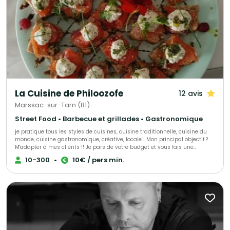
La Cuisine de Philoozofe
12 avis
Marssac-sur-Tarn (81)
Street Food • Barbecue et grillades • Gastronomique
je pratique tous les styles de cuisines, cuisine traditionnelle, cuisine du
monde, cuisine gastronomique, créative, locale... Mon principal objectif ?
M'adapter à mes clients !! Je pars de votre budget et vous fais une
proposition personnalisée pour que votre évènement soit à votre image et
10-300
•
10€ / pers min.
réussi, quelque soit vos possibilités !