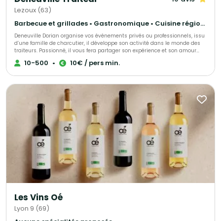
Lezoux (63)
Barbecue et grillades • Gastronomique • Cuisine régionale
Deneuville Dorian organise vos événements privés ou professionnels, issu
d’une famille de charcutier, il développe son activité dans le monde des
traiteurs. Passionné, il vous fera partager son expérience et son amour
des produits locaux. Réputé et reconnu, il réalisera votre événement à la
10-500
•
10€ / pers min.
perfection selon vos demandes et vos exigences.
Les Vins Oé
Lyon 9 (69)