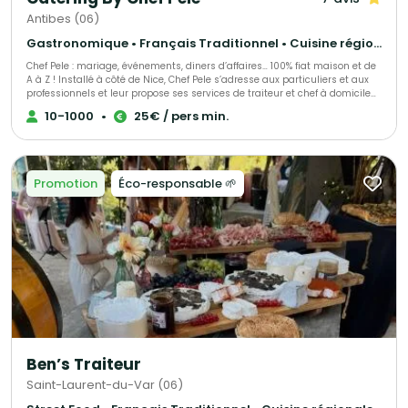
Antibes (06)
Gastronomique • Français Traditionnel • Cuisine régionale
Chef Pele : mariage, événements, diners d’affaires… 100% fiat maison et de
A à Z ! Installé à côté de Nice, Chef Pele s’adresse aux particuliers et aux
professionnels et leur propose ses services de traiteur et chef à domicile
pour l’organisation de leurs événements. Allant de l’organisation de
10-1000
•
25€ / pers min.
banquets (Prince du Danemark) à du consulting (boulangerie « Paul ») le
sérieux du chef est reconnu et apprécié. Afin de répondre à cette cuisine
d’excellence, Pele a su s’entourer des meilleurs fournisseurs de la Région.
Il offre à sa clientèle des produits de qualité et des vins sélectionnés par
un Maître Sommelier.
Promotion
Éco-responsable 🌱
Ben’s Traiteur
Saint-Laurent-du-Var (06)