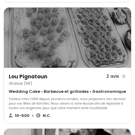
à votre disposition toute l’année pour faire de vos réceptions une réussite.
Laissez aller votre imagination, nous n’avons pas de limite. En fonction de
vos aspirations, nous pouvons vous proposer plusieurs formules au choix
qui restent entièrement personnalisables.
Lou Pignatoun
2 avis
Grasse (06)
Wedding Cake • Barbecue et grillades • Gastronomique
Traiteur chez LVMH depuis plusieurs années, nous proposons nos services
pour vos fêtes de familles. Nous serons à votre écoute afin de répondre à
toutes vos exigences pour que votre moment reste inoubliable.
10-500
•
N.C.