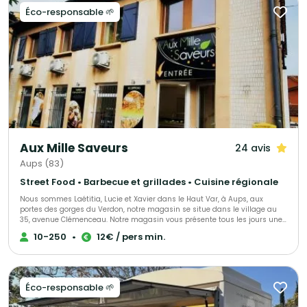
Éco-responsable 🌱
Aux Mille Saveurs
24 avis
Aups (83)
Street Food • Barbecue et grillades • Cuisine régionale
Nous sommes Laétitia, Lucie et Xavier dans le Haut Var, à Aups, aux
portes des gorges du Verdon, notre magasin se situe dans le village au
35, avenue Clémenceau. Notre magasin vous présente tous les jours une
gamme de plats à emporter de l'entrée au dessert, nous vous proposons
10-250
•
12€ / pers min.
également nos services pour toutes vos réceptions, mariages, cocktails,
baptêmes, repas d'association et repas de village.
Éco-responsable 🌱