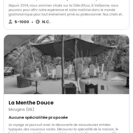
Depuis 2004, nous sommes situés sur la Côte d'Azur, à Valbonne, nous
pouvons pour offrir notre expérience et notre maitrise dans le monde
gastronomique pour tout événement privé ou professionnel. Nos chefs et
notre équipe sont à votre disposition pour réaliser vos plats aux couleurs
5-1000
•
N.C.
de la Méditerranée avec nos produits saisonniers locaux et d’exceptions.
Nous travaillons dans la discrétion et l’efficacité, nous louons également
vaisselle et mobilier pour rendre votre moment inoubliable.
La Menthe Douce
Mougins (06)
Aucune spécialitée proposée
Le voyage se poursuit avec la découverte de savoureuses entrées
typiques, des couscous variés. Découvrez la spécialité de la maison, le