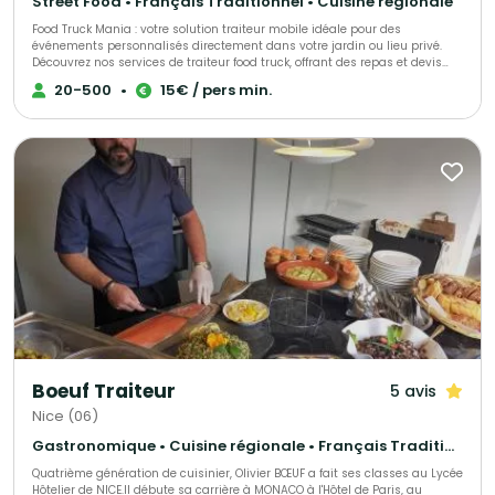
Street Food • Français Traditionnel • Cuisine régionale
Food Truck Mania : votre solution traiteur mobile idéale pour des
événements personnalisés directement dans votre jardin ou lieu privé.
Découvrez nos services de traiteur food truck, offrant des repas et devis
sur mesure pour un événement original et mémorable. Consultez nous
20-500
•
15€ / pers min.
pour toutes les informations nécessaires, y compris nos menus pour
mariages, baptêmes, anniversaires, lendemains de mariage et repas
d'entreprise.
Boeuf Traiteur
5 avis
Nice (06)
Gastronomique • Cuisine régionale • Français Traditionnel
Quatrième génération de cuisinier, Olivier BŒUF a fait ses classes au Lycée
Hôtelier de NICE.Il débute sa carrière à MONACO à l'Hôtel de Paris, au