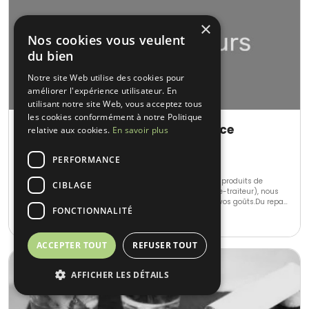
×
Nos cookies vous veulent
du bien
Notre site Web utilise des cookies pour
améliorer l'expérience utilisateur. En
utilisant notre site Web, vous acceptez tous
les cookies conformément à notre Politique
L'art Du Gout Traiteur D'excellence
relative aux cookies.
En savoir plus
La Celle (83)
PERFORMANCE
Cuisine régionale • Français Traditionnel
Nos forces : la disponibilité et l'enthousiasme...Avec des produits de
CIBLAGE
qualité (nous avons notre propre boucherie-charcuterie-traiteur), nous
élaborons avec vous votre menu selon votre budget et vos goûts.Du repas
FONCTIONNALITÉ
traditionnel aux animations autour des plats (plancha, mini-brochettes,
20-700
•
N.C.
flambées viandes/poissons..) : un spectacle unique qui enchantera vos
convives...
ACCEPTER TOUT
REFUSER TOUT
AFFICHER LES DÉTAILS