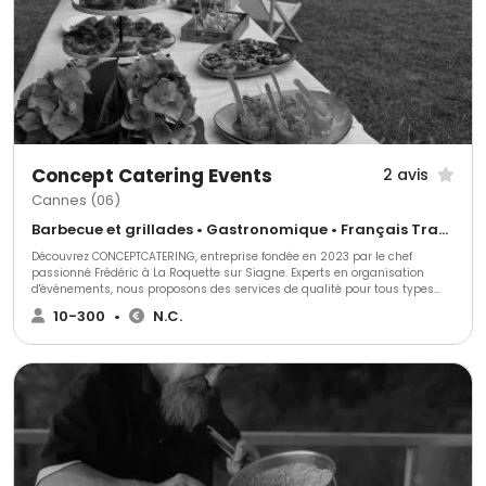
Concept Catering Events
2 avis
Cannes (06)
Barbecue et grillades • Gastronomique • Français Traditionnel
Découvrez CONCEPTCATERING, entreprise fondée en 2023 par le chef
passionné Frédéric à La Roquette sur Siagne. Experts en organisation
d'événements, nous proposons des services de qualité pour tous types
d'occasions. Notre équipe spécialisée crée des expériences culinaires
10-300
•
N.C.
uniques, chaque plat reflétant notre passion pour la gastronomie.
Transformez vos événements spéciaux en moments inoubliables avec
CONCEPTCATERING.