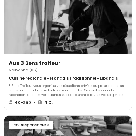
Aux 3 Sens traiteur
Valbonne (06)
Cuisine régionale • Français Traditionnel • Libanais
3 Sens Traiteur vous organise vos réceptions privées ou professionnelles
en respectant à la lettre toutes vos demandes. Ces professionnels
répondront à toutes vos attentes et s’adapteront à toutes vos exigences.
Tout est personnalisable et fait maison par la passion du chef.
40-250
•
N.C.
Éco-responsable 🌱