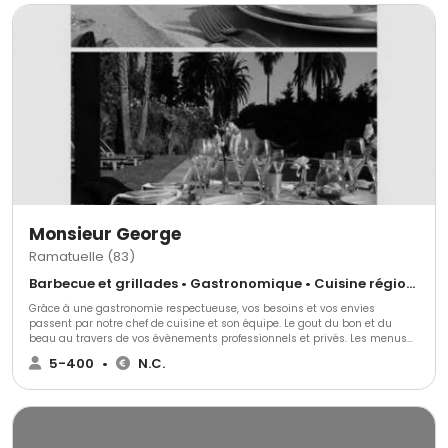
Monsieur George
Ramatuelle (83)
Barbecue et grillades • Gastronomique • Cuisine régionale
Grâce à une gastronomie respectueuse, vos besoins et vos envies
passent par notre chef de cuisine et son équipe. Le gout du bon et du
beau au travers de vos évènements professionnels et privés. Les menus
sont élaborés et livrés sur mesure 7/7 dans les villas, sur les bateaux ou
5-400
•
N.C.
sur votre lieu de travail.