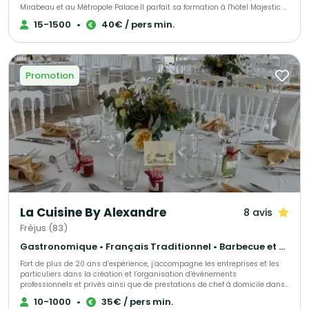
Mirabeau et au Métropole Palace.Il parfait sa formation à l'hôtel Majestic à
CANNES puis en famille aux côtés de son père à VIDAUBAN où il apprends
15-1500
•
40€ / pers min.
la cuisine du terroir Provençal. Gérant associé d'une brasserie à Nice,
ancien chef de l'hôtel PLAZA à NICE, il décide alors de recréer son univers
gastronomique et mettre son expérience en avant.
Promotion
La Cuisine By Alexandre
8 avis
Fréjus (83)
Gastronomique • Français Traditionnel • Barbecue et grillades
Fort de plus de 20 ans d’expérience, j’accompagne les entreprises et les
particuliers dans la création et l’organisation d’événements
professionnels et privés ainsi que de prestations de chef à domicile dans
le Var et les Alpes-Maritimes, notamment à Cannes, Fréjus, Saint-
10-1000
•
35€ / pers min.
Raphaël, Saint-Tropez et Sainte-Maxime, à travers La Cuisine By