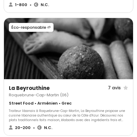
privée ou professionnelle...
1-800
•
N.C.
Éco-responsable 🌱
La Beyrouthine
7 avis
Roquebrune-Cap-Martin (06)
Street Food • Arménien • Grec
Traiteur libanais à Roquebrune-Cap-Martin, La Beyrouthine propose une
cuisine libanaise authentique au cœur de la Côte d'Azur. Découvrez nos
plats traditionnels faits maison, élaborés avec des ingrédients frais et
respectant les recettes familiales. Idéal pour événements privés,
20-200
•
N.C.
professionnels ou repas à emporter, notre service offre une expérience
culinaire raffinée et généreuse. La Beyrouthine, où le goût du Liban