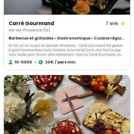
Carré Gourmand
7 avis
Aix-en-Provence (13)
Barbecue et grillades • Gastronomique • Cuisine régionale
En fait, on ne va pas se raconter d'histoires - Carré Gourmand fait penser
à quoi? Gourmandise, Goût, Goûteux, Gourmet et Carré, c'est tout ce que
vous voulez pour réussir votre évènement. Alors au Carré Gourmand, on
peut dire encore beaucoup de choses... Le mieux c'est de goûter. Jérôme
10-5000
•
20€ / pers min.
GHIBAUDO