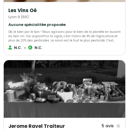
Les Vins Oé
Lyon 9 (69)
Aucune spécialitée proposée
Oé, le bien par le bon ! Nous agissons pour le bien de la planète en buvant
du bon vin. Car aujourd’hui la vigne, c’est moins de 4% de l’agriculture et
plus de 20% des pesticides. Le raisin est le fruit le plus pesticidé. C’est
triste. Alors nous avons décidé de nous secouer la grappe avec vous ! Ce
N.C.
•
N.C.
que vous allez déboucher avec Oé : - du bon vin - bio & vegan -
viticulteurs engagés - biodiversité préservée - du bien @bcorporation
Jerome Ravel Traiteur
5 avis