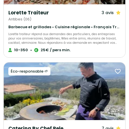
Lorette Traiteur
3 avis
Antibes (06)
Barbecue et grillades • Cuisine régionale • Français Traditionnel
Lorette traiteur répond aux demandes des particuliers, des entreprises
pour vos anniversaires, baptêmes, fêtes entre amis, réunions de travail,
cocktail, séminaire. Nous répondons à vos demande en respectant vos
souhaits et votre budget, le tout dans une ambiance familiale et
10-350
•
25€ / pers min.
conviviale
Éco-responsable 🌱
Catering By Chef Pele
7 avis