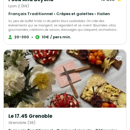
Lyon 2 (69)
Français Traditionnel • Crêpes et galettes • Italien
Ici, pas de buffet triste ni de petits fours oubliables. On crée des
événements qui se mangent, se regardent et se vivent. Bouchées ultra
gourmandes, créations de saison, dressages qui claquent, animations
culinaires en live, plancha qui crépite, découpe minute, cocktails qui
20-300
•
10€ / pers min.
tournent… tout est pensé pour faire réagir les invités dès la première
bouchée. Et si vous êtes plutôt team repas assis : on gère aussi
l’expérience complète. Entrée. Plat. Fromage. Dessert. Le tout avec du goût,
du style et zéro côté “déjà vu”. Mariage, soirée privée, lancement, brunch,
event pro ou grosse fête improvisée : on s’adapte, on imagine, on envoie.
Le plus dangereux sur ce site ? Le bouton “Contacter”. Parce qu’après avoir
cliqué… vous risquez sérieusement d’avoir faim
Le 17.45 Grenoble
Grenoble (38)