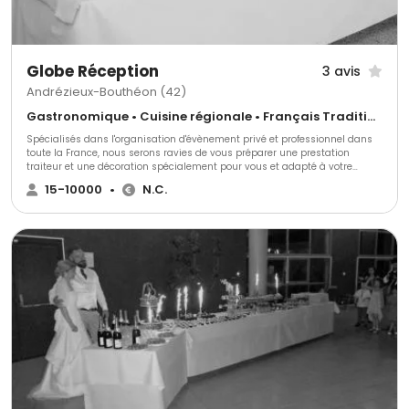
Globe Réception
3 avis
Andrézieux-Bouthéon (42)
Gastronomique • Cuisine régionale • Français Traditionnel
Spécialisés dans l'organisation d'évènement privé et professionnel dans
toute la France, nous serons ravies de vous préparer une prestation
traiteur et une décoration spécialement pour vous et adapté à votre
thème. Nous mettons tout en œuvre pour accorder la décoration à votre
15-10000
•
N.C.
événement et créer une identité inédite.