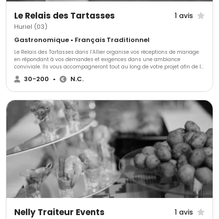
Le Relais des Tartasses
1 avis
Huriel (03)
Gastronomique • Français Traditionnel
Le Relais des Tartasses dans l’Allier organise vos réceptions de mariage
en répondant à vos demandes et exigences dans une ambiance
conviviale. Ils vous accompagneront tout au long de votre projet afin de le
rendre inoubliable et unique. Ils vous proposent également leurs deux
30-200
•
N.C.
salles (80 pers. Max).
Nelly Traiteur Events
1 avis