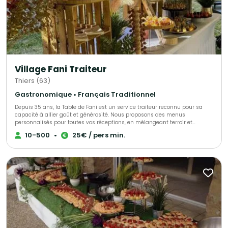
Village Fani Traiteur
Thiers (63)
Gastronomique • Français Traditionnel
Depuis 35 ans, la Table de Fani est un service traiteur reconnu pour sa
capacité à allier goût et générosité. Nous proposons des menus
personnalisés pour toutes vos réceptions, en mélangeant terroir et
accents d’autres cultures. Notre mission est de vous accompagner dans
10-500
•
25€ / pers min.
l'organisation de vos événements privés et professionnels, pour 10 à 300
personnes, en vous offrant des services de traiteur attentionnés et
personnalisés. Notre expertise et notre savoir-faire sont à votre service
pour vous garantir des réceptions réussies !