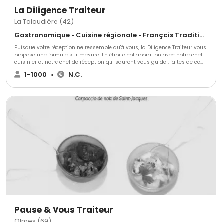
La Diligence Traiteur
La Talaudière (42)
Gastronomique • Cuisine régionale • Français Traditionnel
Puisque votre réception ne ressemble qu'à vous, la Diligence Traiteur vous
propose une formule sur mesure. En étroite collaboration avec notre chef
cuisinier et notre chef de réception qui sauront vous guider, faites de ce
jour un instant magique! Rendez vous sur notre site pour découvrir tous
1-1000
•
N.C.
nos produits...
Pause & Vous Traiteur
Olmes (69)