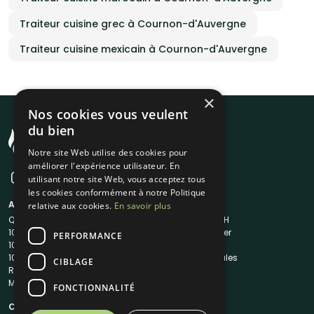
Traiteur cuisine grec à Cournon-d'Auvergne
Traiteur cuisine mexicain à Cournon-d'Auvergne
×
Nos cookies vous veulent
du bien
Notre site Web utilise des cookies pour
améliorer l'expérience utilisateur. En
utilisant notre site Web, vous acceptez tous
les cookies conformément à notre Politique
A propos
Liens utiles
relative aux cookies.
En savoir plus
Qui sommes-nous ?
Traiteur en 48H
1001Salles
Nous contacter
PERFORMANCE
1001Salles PRO
FAQ
1001DJ
Mentions légales
CIBLAGE
Reserverunbar
CGV
MP2
CGU
FONCTIONNALITÉ
Contacts