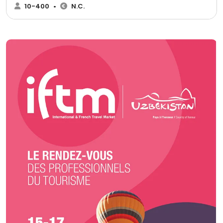
proposons : 🍢 3 gammes de cocktails dînatoires 🍽️ 3 gammes de repas
10-400
•
N.C.
assis ➕ Avec une possibilité d’options supplémentaires pour s’adapter au
mieux à vos envies 🎯