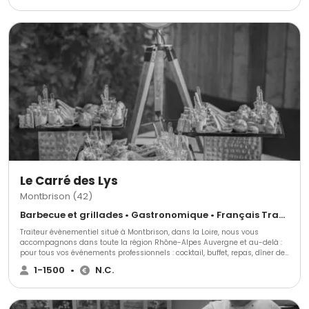
Le Carré des Lys
Montbrison (42)
Barbecue et grillades • Gastronomique • Français Traditionnel
Traiteur évènementiel situé à Montbrison, dans la Loire, nous vous
accompagnons dans toute la région Rhône-Alpes Auvergne et au-delà :
pour tous vos événements professionnels : cocktail, buffet, repas, dîner de
gala, plateaux repas, arbre de noël, assemblée générale..et pour toutes
1-1500
•
N.C.
vos réceptions privées : baptême, anniversaire, mariage, repas associatif...
Nos chefs cuisiniers amoureux de beaux et bons produits, sauront vous
proposer la prestation dont vous souhaitez, en privilégiant des
partenaires locaux, notamment éleveurs et producteurs de légumes.