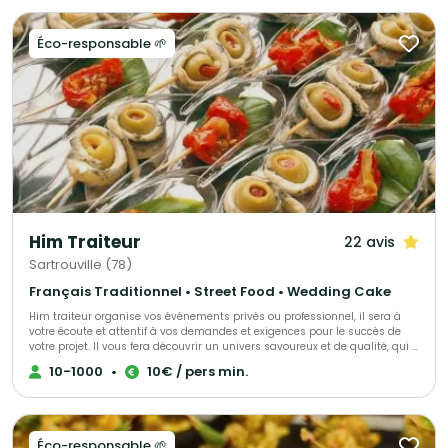
Cristal Traiteur, votre partenaire pour des réceptions réussies et
inoubliables.
Éco-responsable 🌱
Him Traiteur
22 avis
Sartrouville (78)
Français Traditionnel • Street Food • Wedding Cake
Him traiteur organise vos événements privés ou professionnel, il sera à
votre écoute et attentif à vos demandes et exigences pour le succès de
votre projet. Il vous fera découvrir un univers savoureux et de qualité, qui a
déjà trouvé satisfaction pour de nombreux clients.
10-1000
•
10€ / pers min.
Éco-responsable 🌱