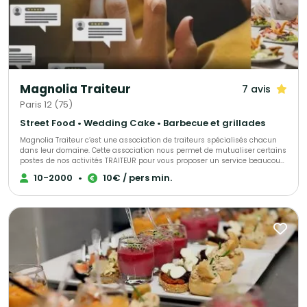
Magnolia Traiteur
7 avis
Paris 12 (75)
Street Food • Wedding Cake • Barbecue et grillades
Magnolia Traiteur c’est une association de traiteurs spécialisés chacun
dans leur domaine. Cette association nous permet de mutualiser certains
postes de nos activités TRAITEUR pour vous proposer un service beaucoup
plus performant à tous les niveaux, LES AVANTAGES pour mieux vous
10-2000
•
10€ / pers min.
servir : - Un standard commun pour une réponse immédiate à vos
demandes de devis - Des partenaires sélectionnés qui pourront répondre
à toutes vos demandes complémentaires sur le devis « multi-choix » que
nous vous enverrons. - Une qualité de produits irréprochables (consulter
les centaines d’avis de nos clients sur Magnolia Traiteur) - Les achats de
matières premières de base mutualisées pour des coûts optimisés sur
nos devis - Des frais de publicité partagés pour descendre nos charges
fixes et vous proposer les meilleurs tarifs. - Une offre plus large avec un
seul interlocuteur « Magnolia Traiteur» - Des devis complet avec grâce à
nos partenaires « complémentaires » et spécialistes de l’événementiel,
avec toutes les options en complément que vous désirerez comme : Un
lieu, du matériel de location, de la sonorisation, du personnel de service,
un DJ, un photobooth, une location de verre, des jeux de lumières, etc… - Et