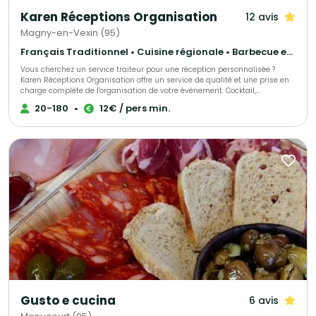
Karen Réceptions Organisation
12 avis
Magny-en-Vexin (95)
Français Traditionnel • Cuisine régionale • Barbecue et grillades
Vous cherchez un service traiteur pour une réception personnalisée ?
Karen Réceptions Organisation offre un service de qualité et une prise en
charge complète de l'organisation de votre événement. Cocktail,
déjeunatoire ou dînatoire ! Animation terroir, buffet rustique, bio, moyen-
20-180
•
12€ / pers min.
âge, rôtisserie, barbecue et méchoui, cuisine du monde, chef à domicile,
réveillons organisés ou formules livrées !
Gusto e cucina
6 avis