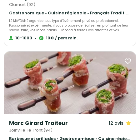
Clamart (92)
Gastronomique • Cuisine régionale • Français Traditionnel
LE MAYDANE organise tout type d’événement privé ou professionnel.
Passionné et expérimenté, il vous propose de réaliser, en profitant de leur
savoir-faire, vos repas halals. Il répond à toutes vos attentes et vos
exigences, proposant une cuisine française à base de produits frais. Venez
10-1000
•
10€ / pers min.
les découvrir, directement dans leur restaurant.
Marc Girard Traiteur
12 avis
Joinville-le-Pont (94)
Barbecue et grillades • Gastronomique • Cuisine régionale