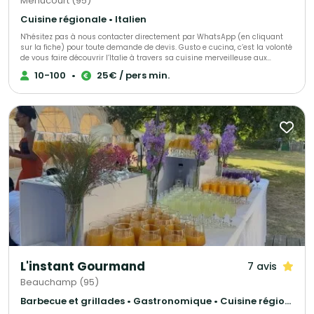
Menucourt (95)
Cuisine régionale • Italien
N'hésitez pas à nous contacter directement par WhatsApp (en cliquant
sur la fiche) pour toute demande de devis. Gusto e cucina, c’est la volonté
de vous faire découvrir l’Italie à travers sa cuisine merveilleuse aux
saveurs gourmandes et généreuses. Connaisseurs de la gastronomie
10-100
•
25€ / pers min.
italienne ou en pleine éducation papillaire, venez déguster les spécialités
régionales que je vous propose de découvrir ou de redécouvrir à chaque
saison. Gusto e cucina est une sélection du Gault & Millau Ile-de-France.
L'instant Gourmand
7 avis
Beauchamp (95)
Barbecue et grillades • Gastronomique • Cuisine régionale