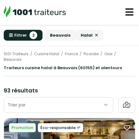
Filtrer
2
Beauvais
Halal
1001 Traiteurs
Cuisine Halal
France
Picardie
Oise
Beauvais
Traiteurs cuisine halal à Beauvais (60155) et alentours
93 résultats
Trier par
Promotion
Éco-responsable 🌱