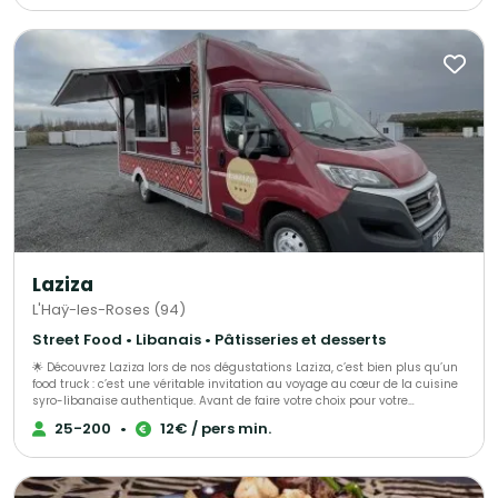
Laziza
L'Haÿ-les-Roses (94)
Street Food • Libanais • Pâtisseries et desserts
🌟 Découvrez Laziza lors de nos dégustations Laziza, c’est bien plus qu’un
food truck : c’est une véritable invitation au voyage au cœur de la cuisine
syro-libanaise authentique. Avant de faire votre choix pour votre
événement, nous vous proposons de vivre l’expérience Laziza lors de nos
25-200
•
12€ / pers min.
dégustations sur rendez-vous. Un moment privilégié pour découvrir notre
univers, goûter nos spécialités et imaginer ensemble votre futur
événement. 🍽️ Une expérience culinaire à tester Lors de votre dégustation,
vous pourrez savourer : 🥙 Chawarma généreux et parfumé 🍢 Chich taouk