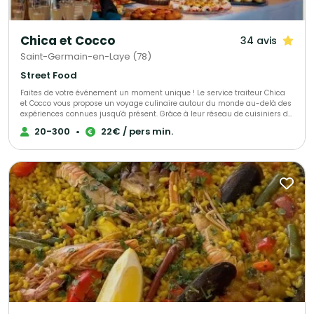
Chica et Cocco
34 avis
Saint-Germain-en-Laye (78)
Street Food
Faites de votre événement un moment unique ! Le service traiteur Chica
et Cocco vous propose un voyage culinaire autour du monde au-delà des
expériences connues jusqu'à présent. Grâce à leur réseau de cuisiniers de
toutes origines, habitant sur Saint-Germain-en-Laye et ses alentours,
20-300
•
22€ / pers min.
Chica et Cocco vous prennent par la main et vous font découvrir tout un
monde de goûts et d'histoires. Chica et Cocco vous proposent de partir à
la découverte avec une cuisine authentique et 100% artisanale !