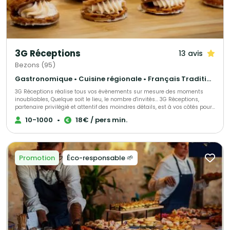
3G Réceptions
13 avis
Bezons (95)
Gastronomique • Cuisine régionale • Français Traditionnel
3G Réceptions réalise tous vos évènements sur mesure des moments
inoubliables, Quelque soit le lieu, le nombre d'invités... 3G Réceptions,
partenaire privilégié et attentif des moindres détails, est à vos côtés pour
organiser votre réception, et vous accompagne depuis la conception
10-1000
•
18€ / pers min.
jusqu'à la fin de votre événement. Vous voulez de la féérie, de la
gourmandise, du spectacle ! 3G Réceptions s'engage à satisfaire vos
exigences pour sans cesse vous surprendre et vous séduire.
Promotion
Éco-responsable 🌱