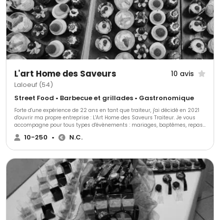
L'art Home des Saveurs
10 avis
Laloeuf (54)
Street Food • Barbecue et grillades • Gastronomique
Forte d'une expérience de 22 ans en tant que traiteur, j'ai décidé en 2021
d'ouvrir ma propre entreprise : L'Art Home des Saveurs Traiteur. Je vous
accompagne pour tous types d'évènements : mariages, baptêmes, repas
de famille ou entre amis, séminaires, réceptions, anniversaires… avec
10-250
•
N.C.
devis personnalisé pour répondre au mieux à vos attentes. Je sélectionne
mes produits en fonction des saisons et ma cuisine est entièrement faite
maison , avec des produits frais. J'adapte également mes plats aux
différents régimes (végétarien, végan, ...) et aux différentes intolérances,
allergènes (sans gluten ...). Au plaisir de vous satisfaire gustativement.