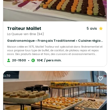
Traiteur Maillet
5 avis
La Queue-en-Brie (94)
Gastronomique • Français Traditionnel • Cuisine régionale
Maison créée en 1975, Maillet Traiteur est spécialisé dans l'évènementiel et
vous propose tous type de buffet, de cocktail, de plateau repas et repas
assis. Des produits beaux et frais, des cuissons et assaisonnements
adaptés, le tout fait maison par notre chef de cuisine expérimenté!
20-1500
•
10€ / pers min.
Recettes élégantes, parfois oubliées et souvent surprenantes, toujours
très savoureuses, Maillet Traiteur associe passion pour la restauration
gastronomique, mais aussi l'expérience de professionnels de
l'organisation de réception.