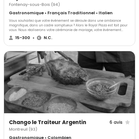
Fontenay-sous-Bois (94)
Gastronomique • Français Traditionnel • Italien
Vous souhaitez que votre événement se déroule dans une ambiance
magnifique, dans un cadre somptueux ? Alors le Royal Plaza est fait pour
vous. Nous réaliserons votre cérémonie de mariage, votre événement
d'entreprise, formidable et mémorable, dont tous vos convives se
15-300
•
N.C.
souviendront pendant de nombreuses années.
Chango le Traiteur Argentin
6 avis
Montreuil (93)
Gastronomique • Colombien