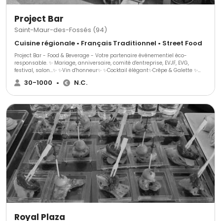
Project Bar
Saint-Maur-des-Fossés (94)
Cuisine régionale • Français Traditionnel • Street Food
Project Bar - Food & Beverage - Votre partenaire événementiel éco-
responsable. ✨ Mariage, anniversaire, comité d'entreprise, EVJF, EVG,
festival, salon...✨ ✨Vin d'honneur✨ ✨Cocktail élégant✨Crêpe & Galette ✨
Des boissons rafraîchissantes, des saveurs gourmandes et un
30-1000
•
N.C.
engagement envers l'environnement. Chez Project Bar, nous sommes fiers
de vous offrir une expérience unique et éco-responsable pour tous vos
événements.
Royal Plaza