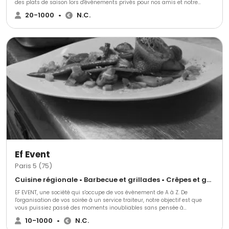
des plats de saison lors d'événements privés pour nos amis et notre
famille. Forts de l'enthousiasme de nos convives, nous avons décidé de
20-1000
•
N.C.
créer notre entreprise de traiteur événementiel.
Ef Event
Paris 5 (75)
Cuisine régionale • Barbecue et grillades • Crêpes et galettes
EF EVENT, une société qui s'occupe de vos évènement de A à Z. De
l'organisation de vos soirée à un service traiteur, notre objectif est que
vous puissiez passé des moments inoubliables sans pensée à
l'organisation.
10-1000
•
N.C.