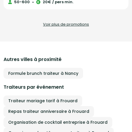
50-600
•
20€ / pers min.
l’Afrique. Notre objectif : faire de votre projet une réussite totale, en vous
offrant une expérience gastronomique authentique et unique. Nos
prestations incluent : - La livraison de nos spécialités congolaises
directement à domicile. - L'animation d'ateliers culinaires, adaptés aux
amateurs comme aux experts. - Des services sur mesure dédiés aux
Voir plus de promotions
entreprises. Faites appel à Délices du Congo pour un voyage gustatif
inoubliable aux saveurs africaines.
Autres villes à proximité
Formule brunch traiteur à Nancy
Traiteurs par événement
Traiteur mariage tarif à Frouard
Repas traiteur anniversaire à Frouard
Organisation de cocktail entreprise à Frouard