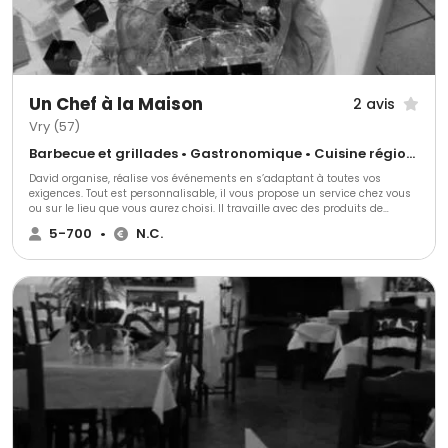
Un Chef à la Maison
2 avis
Vry (57)
Barbecue et grillades • Gastronomique • Cuisine régionale
David organise, réalise vos événements en s’adaptant à toutes vos
exigences. Tout est personnalisable, il vous propose un service chez vous
ou sur le lieu que vous aurez choisi. Il travaille avec des produits de
qualité, cherchés chez des producteurs du coin.
5-700
•
N.C.