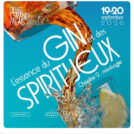
arrivée en France à l’âge de quatre ans. Diplômée de l’école hôtelière
Belliard de Paris, elle a participé à la création de nombreux restaurants en
France et à l’étranger. De retour à Paris en 2012 Ange Hong-Lan ouvre le
premier Bistrot Vietnamien de la capitale. Découvrez une cuisine saine,
naturelle et exotique qui vous surprend par sa fraîcheur et vous offre une
explosion de saveurs en bouche. Aname vous propose un large choix de
mets adaptés selon votre budget et prend en compte toutes vos
demandes particulières. Un repas dont se souviendront tous vos convives
! Contactez nous pour un voyage dans le Sud-Est asiatique.