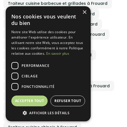
Traiteur cuisine barbecue et grillades à Frouard
×
Traiteur cuisine gastronomique à Frouard
Nos cookies vous veulent
du bien
Traiteur cuisine cuisine régionale à Frouard
Notre site Web utilise des cookies pour
Traiteur cuisine français traditionnel à Frouard
améliorer l'expérience utilisateur. En
utilisant notre site Web, vous acceptez tous
Traiteur cuisine sans gluten à Frouard
les cookies conformément à notre Politique
relative aux cookies.
En savoir plus
Traiteur cuisine wedding cake à Frouard
Traiteur cuisine espagnol à Frouard
PERFORMANCE
Traiteur cuisine portugais à Frouard
CIBLAGE
Traiteur cuisine pâtisseries et desserts à Frouard
FONCTIONNALITÉ
Traiteur cuisine street food à Frouard
ACCEPTER TOUT
REFUSER TOUT
Traiteur cuisine indien à Frouard
AFFICHER LES DÉTAILS
Traiteur cuisine sénégalais à Frouard