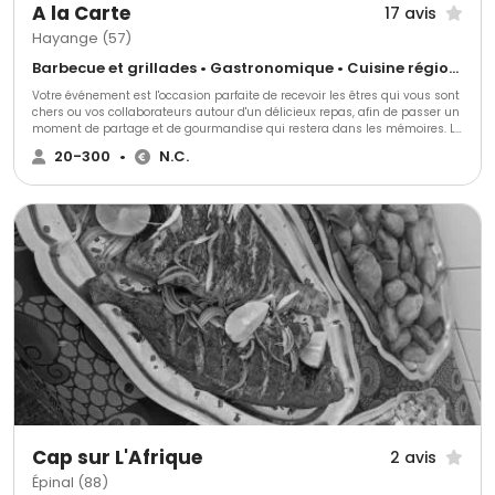
A la Carte
17 avis
Hayange (57)
Barbecue et grillades • Gastronomique • Cuisine régionale
Votre événement est l'occasion parfaite de recevoir les êtres qui vous sont
chers ou vos collaborateurs autour d'un délicieux repas, afin de passer un
moment de partage et de gourmandise qui restera dans les mémoires. Le
traiteur A La Carte préparera des plats dignes de vos plus hautes
20-300
•
N.C.
attentes : sa cuisine mêlant fraîcheur et saveurs dans des plats originaux
et créatifs vous comblera de bonheur.
Cap sur L'Afrique
2 avis
Épinal (88)