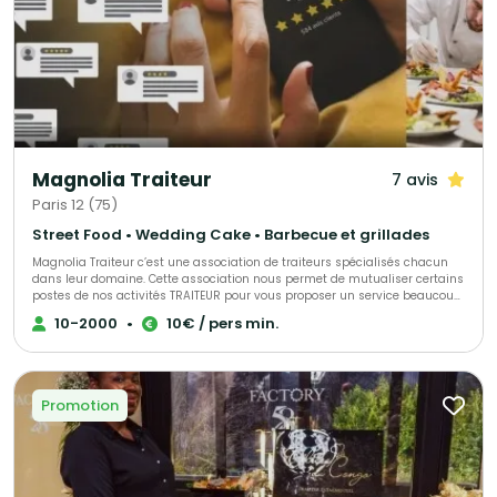
Magnolia Traiteur
7 avis
Paris 12 (75)
Street Food • Wedding Cake • Barbecue et grillades
Magnolia Traiteur c’est une association de traiteurs spécialisés chacun
dans leur domaine. Cette association nous permet de mutualiser certains
postes de nos activités TRAITEUR pour vous proposer un service beaucoup
plus performant à tous les niveaux, LES AVANTAGES pour mieux vous
10-2000
•
10€ / pers min.
servir : - Un standard commun pour une réponse immédiate à vos
demandes de devis - Des partenaires sélectionnés qui pourront répondre
à toutes vos demandes complémentaires sur le devis « multi-choix » que
nous vous enverrons. - Une qualité de produits irréprochables (consulter
les centaines d’avis de nos clients sur Magnolia Traiteur) - Les achats de
Promotion
matières premières de base mutualisées pour des coûts optimisés sur
nos devis - Des frais de publicité partagés pour descendre nos charges
fixes et vous proposer les meilleurs tarifs. - Une offre plus large avec un
seul interlocuteur « Magnolia Traiteur» - Des devis complet avec grâce à
nos partenaires « complémentaires » et spécialistes de l’événementiel,
avec toutes les options en complément que vous désirerez comme : Un