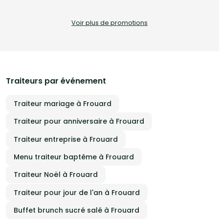
prestations incluent : - La livraison de nos spécialités congolaises
directement à domicile. - L'animation d'ateliers culinaires, adaptés aux
amateurs comme aux experts. - Des services sur mesure dédiés aux
Voir plus de promotions
entreprises. Faites appel à Délices du Congo pour un voyage gustatif
inoubliable aux saveurs africaines.
Traiteurs par événement
Traiteur mariage à Frouard
Traiteur pour anniversaire à Frouard
Traiteur entreprise à Frouard
Menu traiteur baptême à Frouard
Traiteur Noël à Frouard
Traiteur pour jour de l'an à Frouard
Buffet brunch sucré salé à Frouard