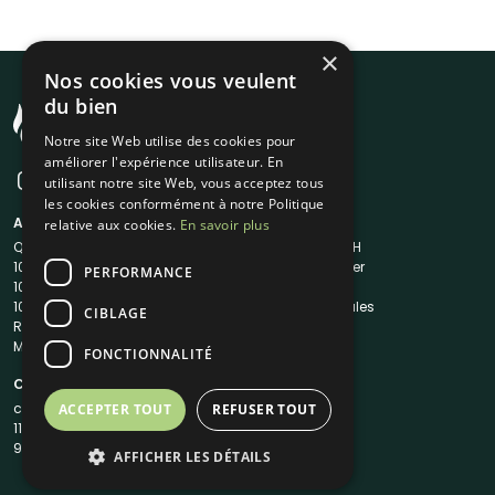
×
Nos cookies vous veulent
du bien
Notre site Web utilise des cookies pour
améliorer l'expérience utilisateur. En
utilisant notre site Web, vous acceptez tous
les cookies conformément à notre Politique
A propos
Liens utiles
relative aux cookies.
En savoir plus
Qui sommes-nous ?
Traiteur en 48H
1001Salles
Nous contacter
PERFORMANCE
1001Salles PRO
FAQ
1001DJ
Mentions légales
CIBLAGE
Reserverunbar
CGV
MP2
CGU
FONCTIONNALITÉ
Contacts
contact@1001traiteurs.com
ACCEPTER TOUT
REFUSER TOUT
11 Rue Maurice Grandcoing
94200 Ivry-sur-Seine
AFFICHER LES DÉTAILS