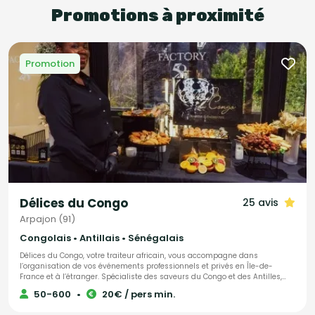
Promotions à proximité
Promotion
Délices du Congo
25 avis
Arpajon (91)
Congolais • Antillais • Sénégalais
Délices du Congo, votre traiteur africain, vous accompagne dans
l’organisation de vos événements professionnels et privés en Île-de-
France et à l’étranger. Spécialiste des saveurs du Congo et des Antilles,
nous mettons également à l’honneur les délices culinaires de toute
50-600
•
20€ / pers min.
l’Afrique. Notre objectif : faire de votre projet une réussite totale, en vous
offrant une expérience gastronomique authentique et unique. Nos