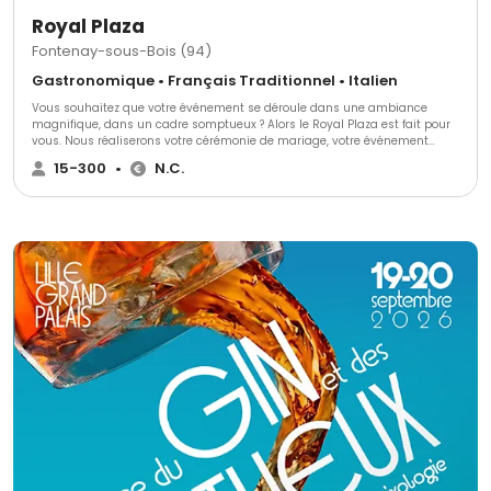
Royal Plaza
Fontenay-sous-Bois (94)
Gastronomique • Français Traditionnel • Italien
Vous souhaitez que votre événement se déroule dans une ambiance
magnifique, dans un cadre somptueux ? Alors le Royal Plaza est fait pour
vous. Nous réaliserons votre cérémonie de mariage, votre événement
d'entreprise, formidable et mémorable, dont tous vos convives se
15-300
•
N.C.
souviendront pendant de nombreuses années.