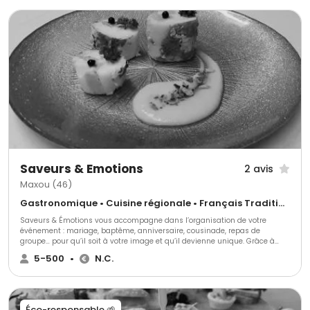
Saveurs & Emotions
2 avis
Maxou (46)
Gastronomique • Cuisine régionale • Français Traditionnel
Saveurs & Émotions vous accompagne dans l’organisation de votre
événement : mariage, baptême, anniversaire, cousinade, repas de
groupe… pour qu’il soit à votre image et qu’il devienne unique. Grâce à
notre savoir-faire et notre imagination, nous vous conseillerons pour
5-500
•
N.C.
construire ensemble votre projet selon vos envies et votre budget. Un
réseau développé, une longue expérience, une bonne humeur
communicative et une grande disponibilité font de Saveurs & Émotions
un traiteur d’exception pour vos événements.
Éco-responsable 🌱