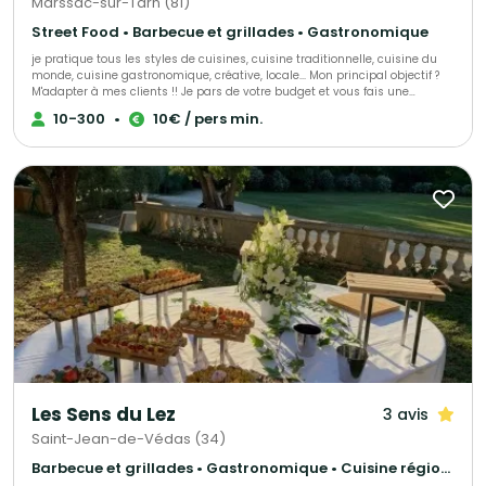
Marssac-sur-Tarn (81)
Street Food • Barbecue et grillades • Gastronomique
je pratique tous les styles de cuisines, cuisine traditionnelle, cuisine du
monde, cuisine gastronomique, créative, locale... Mon principal objectif ?
M'adapter à mes clients !! Je pars de votre budget et vous fais une
proposition personnalisée pour que votre évènement soit à votre image et
10-300
•
10€ / pers min.
réussi, quelque soit vos possibilités !
Les Sens du Lez
3 avis
Saint-Jean-de-Védas (34)
Barbecue et grillades • Gastronomique • Cuisine régionale