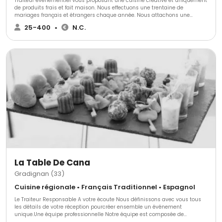
Traiteur événementiel vous proposant une cuisine créative et uniquement
de produits frais et fait maison. Nous effectuons une trentaine de
mariages français et étrangers chaque année. Nous attachons une
attention toute particulière au dressage de nos assiettes et sommes
25-400
•
N.C.
réputés tant dans l'organisation que dans le résultat de nos prestations.
La Table De Cana
Gradignan (33)
Cuisine régionale • Français Traditionnel • Espagnol
Le Traiteur Responsable A votre écoute Nous définissons avec vous tous
les détails de votre réception pourcréer ensemble un événement
unique.Une équipe professionnelle Notre équipe est composée de
professionnels de la restauration accomplis, motivés par l'insertion de