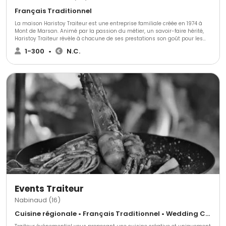
Français Traditionnel
La maison Haristoy Traiteur est une entreprise familiale créée en 1974 à
Mont de Marsan. Animé par la passion du métier, un savoir-faire hérité,
Haristoy Traiteur révèle à chacune de ses prestations son goût pour les
bonnes choses et son envie de les faire partager avec professionnalisme
1-300
•
N.C.
et générosité.
Events Traiteur
Nabinaud (16)
Cuisine régionale • Français Traditionnel • Wedding Cake