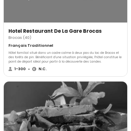
Hotel Restaurant De La Gare Brocas
Brocas (40)
Français Traditionnel
Hôtel familial situé dans un cadre calme à deux pas du lac de Brocas et
des forêts de pin. Bénéficiant d'une situation privilégiée, l'hôtel constitue le
point de départ idéal pour partir à la découverte des Landes.
1-300
•
N.C.