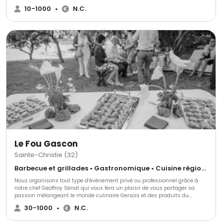
pour faire de votre projet une véritable réussite pour vous et vos convives.
10-1000
•
N.C.
Vous aurez un large choix de formules, de menus, de plats selon vos
envies.
Le Fou Gascon
Sainte-Christie (32)
Barbecue et grillades • Gastronomique • Cuisine régionale
Nous organisons tout type d’événement privé ou professionnel grâce à
notre chef Geoffroy Sénat qui vous fera un plaisir de vous partager sa
passion mélangeant le monde culinaire Gersois et des produits du
monde entier. Nous répondrons et nous nous adapterons à toutes vos
30-1000
•
N.C.
exigences.