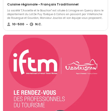
Cuisine régionale • Français Traditionnel
La société "L'Assiette et le Bouchon" est située à Limogne en Quercy dans le
département du Lot.De Puy l'Evêque à Cahors en passant par Villefranche
de Rouergue et Gourdon, Monsieur Jouclas et son équipe vous proposent
leurs sevices de traiteur.L'Assiette et le Bouchon, c'est plus de quinze
10-500
•
N.C.
années d'activité dans le métier de traiteur.Nous vous proposons une
cuisine traditionnelle régionale et variée, adaptée à votre type de
réception, que ce soit pour un apéritif, un cocktail ou encore un
mariage.Pour toutes informations complémentaires, contactez L'Assiette
et le Bouchon ou retrouvez nous à notre boutique de Limogne en Quercy.A
bientôt pour préparer et élaborer ensemble des menus pour vos
réceptions !