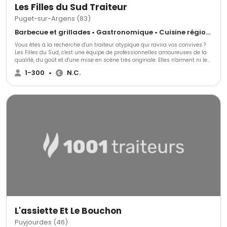
Les Filles du Sud Traiteur
Puget-sur-Argens (83)
Barbecue et grillades • Gastronomique • Cuisine régionale
Vous êtes à la recherche d'un traiteur atypique qui ravira vos convives ?
Les Filles du Sud, c'est une équipe de professionnelles amoureuses de la
qualité, du goût et d'une mise en scène très originale. Elles n'aiment ni les
buffets nappés en blanc, ni les pièces de cocktail alignées. Ce traiteur
1-300
•
N.C.
privilégie l'élégance du service au plateau et des stands en bois ou en
inox. Ses animations culinaires salées ou sucrées feront la différence !
L'assiette Et Le Bouchon
Puyjourdes (46)