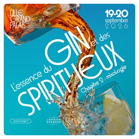
besoins : organisation de mariages, menus associatifs, repas d’entreprise,
anniversaires, apéritifs dînatoires, buffets et portage de repas à domicile.
Que ce soit pour une soirée conviviale entre amis ou une réception
professionnelle, 58 TRAITEUR saura répondre à vos envies et respecter
votre budget. Pour vos événements professionnels, 58 TRAITEUR prend en
charge séminaires, cocktails, inaugurations, salons, congrès, banquets,
buffets dînatoires, soirées d’entreprise, repas de comités d’entreprise ou
encore repas de Noël. Pour vos événements privés, confiez-nous vos
mariages, baptêmes, anniversaires, communions, fiançailles, Pacs,
cousinades, crémaillères, apéritifs dînatoires, bouchées apéritives, et bien
plus. Faites confiance à nos professionnels expérimentés pour garantir le
bon déroulement de votre événement. Nos hôtesses, maîtres d’hôtel et
cuisiniers s'assureront d'offrir un service soigné et efficace afin que vous
puissiez profiter pleinement de vos invités. **Décoration de salle
personnalisée** 58 TRAITEUR harmonise la décoration de vos espaces en
fonction du thème ou des couleurs de votre événement, qu'il s'agisse
d'une fête privée ou d'une réception d'entreprise. Nous vous proposons des
décorations sur mesure (tissu, papier/carton, fleurs…) pour étonner et
ravir vos convives. Réservez l’expertise de 58 TRAITEUR pour un événement
inoubliable et un service de qualité en toute sérénité.