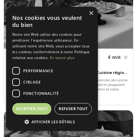
×
Nos cookies vous veulent
du bien
Notre site Web utilise des cookies pour
améliorer l'expérience utilisateur. En
utilisant notre site Web, vous acceptez tous
les cookies conformément à notre Politique
Cocotte Sacree
4 avis
relative aux cookies.
En savoir plus
Ivry-sur-Seine (94)
PERFORMANCE
Barbecue et grillades • Gastronomique • Cuisine régionale
Cocotte Sacrée Traiteur a été fondée par deux amis passionnés de cuisine
CIBLAGE
française. Nous avons commencé notre aventure culinaire en proposant
des plats de saison lors d'événements privés pour nos amis et notre
FONCTIONNALITÉ
famille. Forts de l'enthousiasme de nos convives, nous avons décidé de
20-1000
•
N.C.
créer notre entreprise de traiteur événementiel.
ACCEPTER TOUT
REFUSER TOUT
AFFICHER LES DÉTAILS