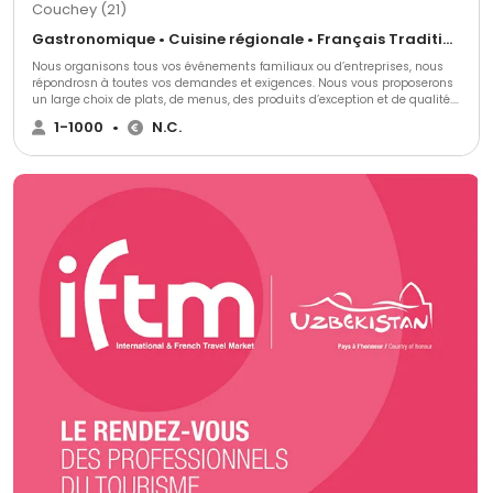
Couchey (21)
Gastronomique • Cuisine régionale • Français Traditionnel
Nous organisons tous vos événements familiaux ou d’entreprises, nous
répondrosn à toutes vos demandes et exigences. Nous vous proposerons
un large choix de plats, de menus, des produits d’exception et de qualité.
Pour plus d’informations, venez nous rencontrer également dan notre
1-1000
•
N.C.
magasin de Marsannay-la-Côte.