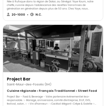
Née à Rufisque dans la région de Dakar, au Sénégal. Yaye Koum, notre
cheffe, cuisine depuis l’adolescence des recettes transmises de
génération en génération depuis plus de 50 ans. Chez Yaye, nous
proposons uniquement des plats faits maison, préparés à partir de
20-1000
•
N.C.
produits frais pour vous faire vivre une expérience à travers des saveurs
authentiques. Notre objectif est simple, mettre le Sénégal à l’honneur en
nous invitant à votre table !
Project Bar
Saint-Maur-des-Fossés (94)
Cuisine régionale • Français Traditionnel • Street Food
Project Bar - Food & Beverage - Votre partenaire événementiel éco-
responsable. ✨ Mariage, anniversaire, comité d'entreprise, EVJF, EVG,
festival, salon...✨ ✨Vin d'honneur✨ ✨Cocktail élégant✨Crêpe & Galette ✨