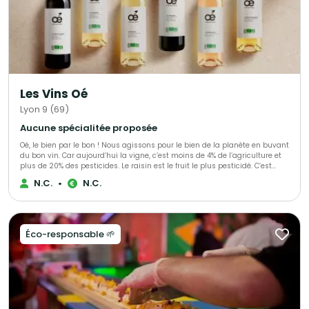
de votre choix; que ce soit en salle des fêtes, à domicile, dans votre
entreprise, en plein air, sous chapiteau...,Benoit Bruley Traiteur s'adapte à
toutes les situations. Faites nous confiance, nous saurons vous
accompagner selon vos attentes.
Les Vins Oé
Lyon 9 (69)
Aucune spécialitée proposée
Oé, le bien par le bon ! Nous agissons pour le bien de la planète en buvant
du bon vin. Car aujourd’hui la vigne, c’est moins de 4% de l’agriculture et
plus de 20% des pesticides. Le raisin est le fruit le plus pesticidé. C’est
triste. Alors nous avons décidé de nous secouer la grappe avec vous ! Ce
N.C.
•
N.C.
que vous allez déboucher avec Oé : - du bon vin - bio & vegan -
viticulteurs engagés - biodiversité préservée - du bien @bcorporation
Éco-responsable 🌱