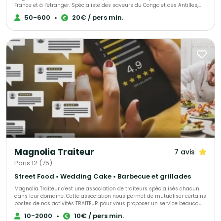
France et à l’étranger. Spécialiste des saveurs du Congo et des Antilles,
nous mettons également à l’honneur les délices culinaires de toute
50-600
•
20€ / pers min.
l’Afrique. Notre objectif : faire de votre projet une réussite totale, en vous
offrant une expérience gastronomique authentique et unique. Nos
prestations incluent : - La livraison de nos spécialités congolaises
directement à domicile. - L'animation d'ateliers culinaires, adaptés aux
amateurs comme aux experts. - Des services sur mesure dédiés aux
entreprises. Faites appel à Délices du Congo pour un voyage gustatif
inoubliable aux saveurs africaines.
Magnolia Traiteur
7 avis
Paris 12 (75)
Street Food • Wedding Cake • Barbecue et grillades
Magnolia Traiteur c’est une association de traiteurs spécialisés chacun
dans leur domaine. Cette association nous permet de mutualiser certains
postes de nos activités TRAITEUR pour vous proposer un service beaucoup
plus performant à tous les niveaux, LES AVANTAGES pour mieux vous
10-2000
•
10€ / pers min.
servir : - Un standard commun pour une réponse immédiate à vos