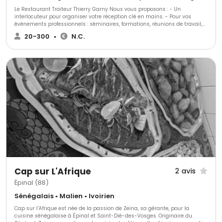
Le Restaurant Traiteur Thierry Garny Nous vous proposons : - Un
interlocuteur pour organiser votre réception clé en mains. - Pour vos
événements professionnels : séminaires, formations, réunions de travail,
repas d’entreprise, fêtes de fin d’année…) ou privés : anniversaire, mariage,
20-300
•
N.C.
baptême, réunion de famille… - Une gastronomie adaptée à vos besoins
et à vos envies à base de produits frais et faits maison.
Cap sur L'Afrique
2 avis
Épinal (88)
Sénégalais • Malien • Ivoirien
Cap sur l’Afrique est née de la passion de Zeina, sa gérante, pour la
cuisine sénégalaise à Épinal et Saint-Dié-des-Vosges. Originaire du