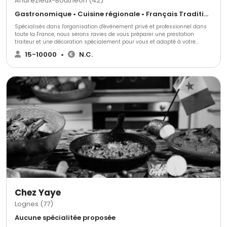
Andrézieux-Bouthéon (42)
Gastronomique • Cuisine régionale • Français Traditionnel
Spécialisés dans l'organisation d'évènement privé et professionnel dans
toute la France, nous serons ravies de vous préparer une prestation
traiteur et une décoration spécialement pour vous et adapté à votre
thème. Nous mettons tout en œuvre pour accorder la décoration à votre
15-10000
•
N.C.
événement et créer une identité inédite.
Chez Yaye
Lognes (77)
Aucune spécialitée proposée