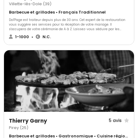
Villette-lès-Dole (39)
Barbecue et grillades • Français Traditionnel
Dol'Page est traiteur depuis plus de 30 ans. Cet expert de la restauration
vous suggère ses services pour la réception de votre mariage. Il
s'occupera de votre cérémonie de A à Z. Laissez-vous séduire par les
produits de bonne qualité que composeront votre repas. Dol'Page assiste
1-1000
•
N.C.
à d'autres événements tels que : les repas de famille, d'anniversaires, des
pots de l'amitié, des communions, des repas de Noël, des réveillons, etc.
N'hésitez pas à le contacter pour plus d'informations et demander un
devis gratuit.
Thierry Garny
5 avis
Pirey (25)
Barbecue et grillades • Gastronomique • Cuisine régionale