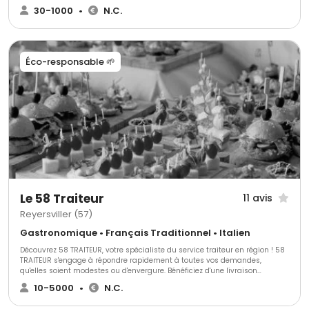
Des boissons rafraîchissantes, des saveurs gourmandes et un
30-1000
•
N.C.
engagement envers l'environnement. Chez Project Bar, nous sommes fiers
de vous offrir une expérience unique et éco-responsable pour tous vos
événements.
Éco-responsable 🌱
Le 58 Traiteur
11 avis
Reyersviller (57)
Gastronomique • Français Traditionnel • Italien
Découvrez 58 TRAITEUR, votre spécialiste du service traiteur en région ! 58
TRAITEUR s'engage à répondre rapidement à toutes vos demandes,
qu'elles soient modestes ou d'envergure. Bénéficiez d'une livraison
régionale assurée par véhicules isothermes agréés pour des prestations
10-5000
•
N.C.
chaudes ou froides. Offrez-vous une expérience culinaire unique avec 58
TRAITEUR. 58 TRAITEUR propose des services variés adaptés à tous vos