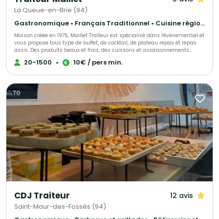
La Queue-en-Brie (94)
Gastronomique • Français Traditionnel • Cuisine régionale
Maison créée en 1975, Maillet Traiteur est spécialisé dans l'évènementiel et
vous propose tous type de buffet, de cocktail, de plateau repas et repas
assis. Des produits beaux et frais, des cuissons et assaisonnements
adaptés, le tout fait maison par notre chef de cuisine expérimenté!
20-1500
•
10€ / pers min.
Recettes élégantes, parfois oubliées et souvent surprenantes, toujours
très savoureuses, Maillet Traiteur associe passion pour la restauration
gastronomique, mais aussi l'expérience de professionnels de
l'organisation de réception.
CDJ Traiteur
12 avis
Saint-Maur-des-Fossés (94)