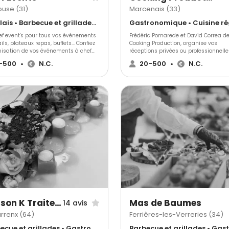
du Château de La Fleunie Tartare de
ouse (31)
Marcenais (33)
ette Moelleux au chocolat de
 tatin de grany smith
Antillais • Barbecue et grillades • Gastronomique
e à la
 pour tous vos événements
Frédéric Pomarede et David Correa d
ePour les repas plus légers sur la
ils, plateaux repas, buffets... Confiez
Cooking Production, organise vos
se ou au bord de la piscine, nous
anisation de vos événements à chef
réceptions privées ou professionnelle
recommandons notre restaurant Côté
's. Nous créons des expériences
dans la créativité et l’inventivité. Ils
e.
-500
•
N.C.
20-500
•
N.C.
aires sur mesure pour tous vos
répondront à toutes vos demandes e
ts spéciaux, en entreprise comme
s’adapteront à toutes vos exigences.
maison.
Maison K Traiteur Event
Mas de Baumes
14 avis
rrenx (64)
Ferrières-les-Verreries (34)
Barbecue et grillades • Gastronomique • Crêpes et galettes