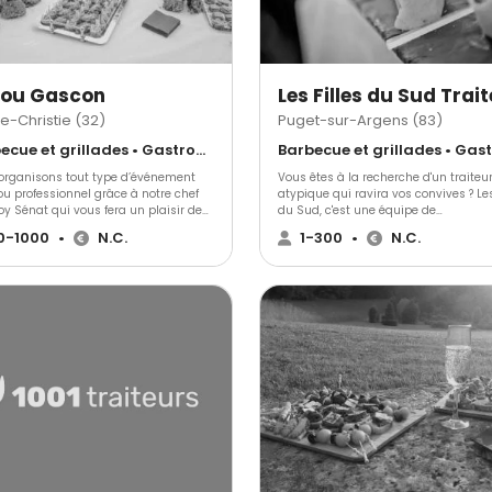
Fou Gascon
Les Filles du Sud Trai
e-Christie (32)
Puget-sur-Argens (83)
Barbecue et grillades • Gastronomique • Cuisine régionale
organisons tout type d’événement
Vous êtes à la recherche d'un traiteu
ou professionnel grâce à notre chef
atypique qui ravira vos convives ? Les
oy Sénat qui vous fera un plaisir de
du Sud, c'est une équipe de
partager sa passion mélangeant le
professionnelles amoureuses de la qu
0-1000
•
N.C.
1-300
•
N.C.
 culinaire Gersois et des produits du
du goût et d'une mise en scène très
 entier. Nous répondrons et nous
originale. Elles n'aiment ni les buffets
adapterons à toutes vos exigences.
nappés en blanc, ni les pièces de coc
alignées. Ce traiteur privilégie l'élégance
du service au plateau et des stands
bois ou en inox. Ses animations culin
salées ou sucrées feront la différence 