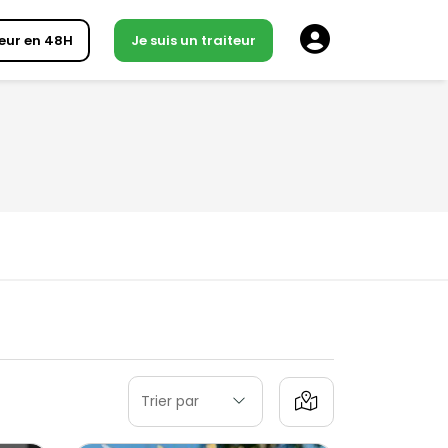
eur en 48H
Je suis un traiteur
Trier par