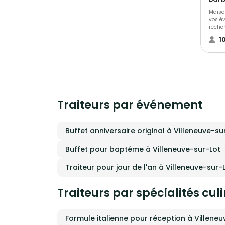
Maison K T
vos év
reche
trans
1
profes
expér
Trait
appro
entièremen
ne se
raffin
exige
Traiteurs par événement
l’orga
événe
détail
Sémin
Buffet anniversaire original à Villeneuve-su
récep
d’exce
des pr
Buffet pour baptême à Villeneuve-sur-Lot
l’inst
la ges
Traiteur pour jour de l'an à Villeneuve-sur-
final. Notre priorité est simple : vous offrir
une ex
stress
Traiteurs par spécialités cul
pleine
accom
premier con
échan
Formule italienne pour réception à Villene
de no