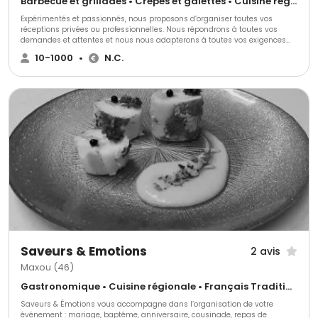
Barbecue et grillades • Crêpes et galettes • Cuisine régionale
Expérimentés et passionnés, nous proposons d’organiser toutes vos
réceptions privées ou professionnelles. Nous répondrons à toutes vos
demandes et attentes et nous nous adapterons à toutes vos exigences
pour faire de votre projet une véritable réussite pour vous et vos convives.
10-1000
•
N.C.
Vous aurez un large choix de formules, de menus, de plats selon vos
envies.
Saveurs & Emotions
2 avis
Maxou (46)
Gastronomique • Cuisine régionale • Français Traditionnel
Saveurs & Émotions vous accompagne dans l’organisation de votre
événement : mariage, baptême, anniversaire, cousinade, repas de