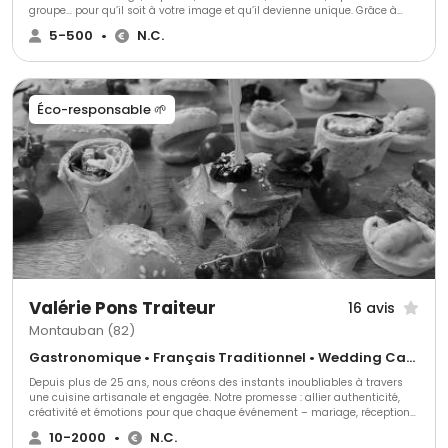
groupe… pour qu’il soit à votre image et qu’il devienne unique. Grâce à
notre savoir-faire et notre imagination, nous vous conseillerons pour
5-500
•
N.C.
construire ensemble votre projet selon vos envies et votre budget. Un
réseau développé, une longue expérience, une bonne humeur
communicative et une grande disponibilité font de Saveurs & Émotions
un traiteur d’exception pour vos événements.
Éco-responsable 🌱
Valérie Pons Traiteur
16 avis
Montauban (82)
Gastronomique • Français Traditionnel • Wedding Cake
Depuis plus de 25 ans, nous créons des instants inoubliables à travers
une cuisine artisanale et engagée. Notre promesse : allier authenticité,
créativité et émotions pour que chaque événement – mariage, réception
privée ou professionnelle – soit unique et à votre image. Cheffe
10-2000
•
N.C.
passionnée et ambassadrice des filières de qualité (Bleu-Blanc-Cœur, Or