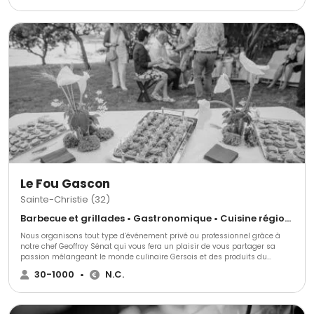
Rouge, Fleur de Lait…), Valérie Pons met son savoir-faire au service de vos
moments précieux. Ses créations associent produits frais, circuits courts
et recettes inventives, pour une expérience gustative qui raconte une
histoire : celle du terroir et des producteurs qui l’animent Mariage
intimiste ou réception grand format, notre équipe conjugue adaptabilité,
professionnalisme et sens du détail. Nous construisons avec vous une
prestation sur mesure, pensée pour vos envies et respectueuse de vos
valeurs : • Menus personnalisés, équilibrés et savoureux • Engagement
RSE : réduction du gaspillage, conditionnements durables, véhicules
électriques • Service chaleureux et attentionné, fidèle à l’esprit convivial
du Fort Parce qu’un mariage ne se vit qu’une fois, nous faisons de chaque
repas un moment de partage, de plaisir et d’émotion. OUI… METS ! le goût
fait toujours sens.
Le Fou Gascon
Sainte-Christie (32)
Barbecue et grillades • Gastronomique • Cuisine régionale
Nous organisons tout type d’événement privé ou professionnel grâce à
notre chef Geoffroy Sénat qui vous fera un plaisir de vous partager sa
passion mélangeant le monde culinaire Gersois et des produits du
monde entier. Nous répondrons et nous nous adapterons à toutes vos
30-1000
•
N.C.
exigences.