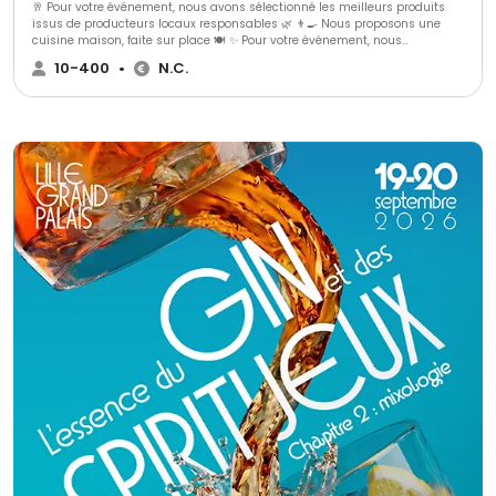
🥂 Pour votre événement, nous avons sélectionné les meilleurs produits
issus de producteurs locaux responsables 🌿 👨‍🍳 Nous proposons une
cuisine maison, faite sur place 🍽️ ✨ Pour votre événement, nous
proposons : 🍢 3 gammes de cocktails dînatoires 🍽️ 3 gammes de repas
10-400
•
N.C.
assis ➕ Avec une possibilité d’options supplémentaires pour s’adapter au
mieux à vos envies 🎯