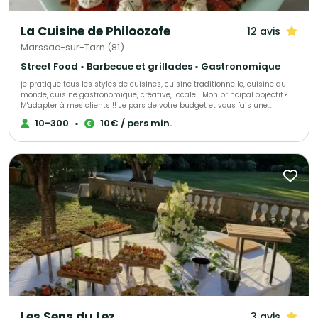
La Cuisine de Philoozofe
12 avis
Marssac-sur-Tarn (81)
Street Food • Barbecue et grillades • Gastronomique
je pratique tous les styles de cuisines, cuisine traditionnelle, cuisine du
monde, cuisine gastronomique, créative, locale... Mon principal objectif ?
M'adapter à mes clients !! Je pars de votre budget et vous fais une
proposition personnalisée pour que votre évènement soit à votre image et
10-300
•
10€ / pers min.
réussi, quelque soit vos possibilités !
Les Sens du Lez
3 avis