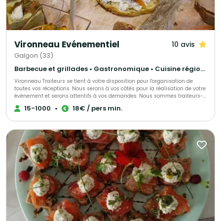
l'étudier et vous rendre une réponse dans les plus brefs délais.
Vironneau Evénementiel
10 avis
Galgon (33)
Barbecue et grillades • Gastronomique • Cuisine régionale
Vironneau Traiteurs se tient à votre disposition pour l'organisation de
toutes vos réceptions. Nous serons à vos côtés pour la réalisation de votre
événement et serons attentifs à vos demandes. Nous sommes traiteurs-
organisateurs de réception. Notre rôle ne se limite pas à livrer des repas
15-1000
•
18€ / pers min.
ou des cocktails, nous imaginons, concevons, mettons en place, gérons de
A à Z le parfait déroulement de votre événement.