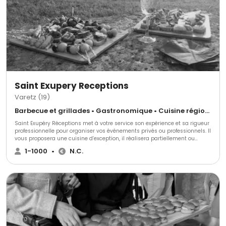
Saint Exupery Receptions
Varetz (19)
Barbecue et grillades • Gastronomique • Cuisine régionale
Saint Exupéry Réceptions met à votre service son expérience et sa rigueur
professionnelle pour organiser vos événements privés ou professionnels. Il
vous proposera une cuisine d’exception, il réalisera partiellement ou
complètement votre projet dans le seul but est de trouver votre
1-1000
•
N.C.
satisfaction.