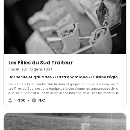
Les Filles du Sud Traiteur
Puget-sur-Argens (83)
Barbecue et grillades • Gastronomique • Cuisine régionale
Vous êtes à la recherche d'un traiteur atypique qui ravira vos convives ?
Les Filles du Sud, c'est une équipe de professionnelles amoureuses de la
qualité, du goût et d'une mise en scène très originale. Elles n'aiment ni les
buffets nappés en blanc, ni les pièces de cocktail alignées. Ce traiteur
1-300
•
N.C.
privilégie l'élégance du service au plateau et des stands en bois ou en
inox. Ses animations culinaires salées ou sucrées feront la différence !