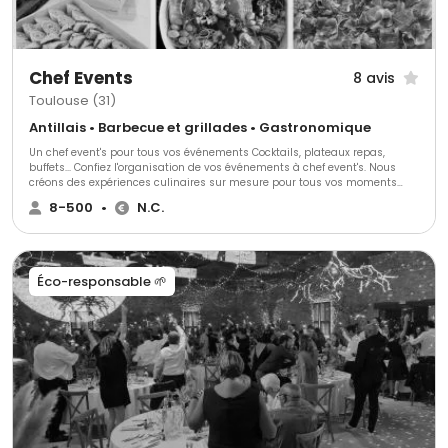
Chef Events
8 avis
Toulouse (31)
Antillais • Barbecue et grillades • Gastronomique
Un chef event's pour tous vos événements Cocktails, plateaux repas,
buffets... Confiez l'organisation de vos événements à chef event's. Nous
créons des expériences culinaires sur mesure pour tous vos moments
spéciaux, en entreprise comme à la maison.
8-500
•
N.C.
Éco-responsable 🌱