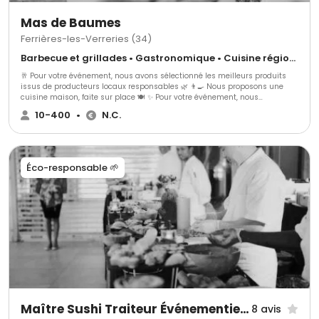
Mas de Baumes
Ferrières-les-Verreries (34)
Barbecue et grillades • Gastronomique • Cuisine régionale
🥂 Pour votre événement, nous avons sélectionné les meilleurs produits
issus de producteurs locaux responsables 🌿 👨‍🍳 Nous proposons une
cuisine maison, faite sur place 🍽️ ✨ Pour votre événement, nous
proposons : 🍢 3 gammes de cocktails dînatoires 🍽️ 3 gammes de repas
10-400
•
N.C.
assis ➕ Avec une possibilité d’options supplémentaires pour s’adapter au
mieux à vos envies 🎯
Éco-responsable 🌱
Maître Sushi Traiteur Événementiel Lyon
8 avis