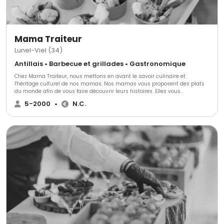
solution prestation repas et services adaptée à vos envies et votre
budget.
Mama Traiteur
Lunel-Viel (34)
Antillais • Barbecue et grillades • Gastronomique
Chez Mama Traiteur, nous mettons en avant le savoir culinaire et
l'héritage culturel de nos mamas. ​Nos mamas vous proposent des plats
du monde afin de vous faire découvrir leurs histoires. Elles vous
promettent de voyager au bout du monde. ​Chaque semaine, de nouveaux
5-2000
•
N.C.
plats sont proposés en pré-commandes sur notre site afin que vous
puissiez régaler vos convives et vos familles. ​Aux professionnels, nos
mamas proposent leurs services de prestations traiteur et d'organisation
d'événements. Car oui ! Depuis 2015, elles sont aussi expertes de
l'organisation d'événements pour professionnels.