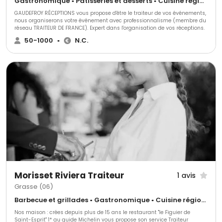
Gastronomique • Pâtisseries et desserts • Cuisine régionale
GAUDEFROY RÉCEPTIONS vous propose d'être le traiteur de vos événements,
nous organiserons votre événement avec professionnalisme (membre du
réseau TRAITEUR DE FRANCE). Expert dans l'organisation de vos réceptions.
50-1000
•
N.C.
Morisset Riviera Traiteur
1 avis
Grasse (06)
Barbecue et grillades • Gastronomique • Cuisine régionale
Nos maison : crées depuis plus de 15 ans le restaurant "le Figuier de
Saint-Esprit" 1* au guide Michelin vous propose son service Traiteur