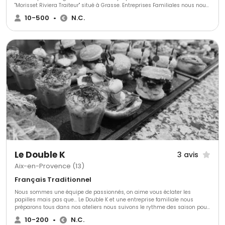
"Morisset Riviera Traiteur" situé à Grasse. Entreprises Familiales nous nous
engageons à faire de vos événements des souvenirs uniques aux saveurs
10-500
•
N.C.
uniques et inoubliables pour vous et vos invités. Notre service traiteur est
à votre disposition toute l’année pour faire de vos réceptions une réussite.
Laissez aller votre imagination, nous n’avons pas de limite. En fonction de
vos aspirations, nous pouvons vous proposer plusieurs formules au choix
qui restent entièrement personnalisables.
Le Double K
3 avis
Aix-en-Provence (13)
Français Traditionnel
Nous sommes une équipe de passionnés, on aime vous éclater les
papilles mais pas que... Le Double K et une entreprise familiale nous
préparons tous dans nos ateliers nous suivons le rythme des saison pour
nos produits.
10-200
•
N.C.