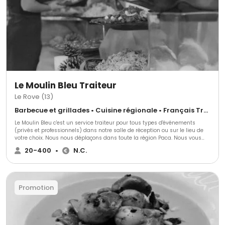
festifs.
Le Moulin Bleu Traiteur
Le Rove (13)
Barbecue et grillades • Cuisine régionale • Français Traditionnel
Le Moulin Bleu c'est un service traiteur pour tous types d'événements
(privés et professionnels) dans notre salle de réception ou sur le lieu de
votre choix. Nous nous déplaçons dans toute la région Paca. Nous vous
proposons une prestation de qualité et entièrement personnalisée. Le
20-400
•
N.C.
Moulin Bleu traiteur c'est une équipe de professionnels de l'événementiel
depuis plus de 20 ans qui saura parfaitement vous conseiller et vous
guider dans l'organisation de votre réception.
Promotion