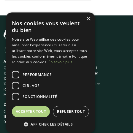
×
Nos cookies vous veulent
du bien
Notre site Web utilise des cookies pour
améliorer l'expérience utilisateur. En
utilisant notre site Web, vous acceptez tous
les cookies conformément à notre Politique
A propos
Liens utiles
relative aux cookies.
En savoir plus
Qui sommes-nous ?
Traiteur en 48H
1001Salles
Nous contacter
PERFORMANCE
1001Salles PRO
FAQ
1001DJ
Mentions légales
CIBLAGE
Reserverunbar
CGV
MP2
CGU
FONCTIONNALITÉ
Contacts
contact@1001traiteurs.com
ACCEPTER TOUT
REFUSER TOUT
11 Rue Maurice Grandcoing
94200 Ivry-sur-Seine
AFFICHER LES DÉTAILS