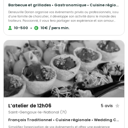
à notre expertise pour créer des moments qui vous ressemblent et
marquer vos invités.
Barbecue et grillades • Gastronomique • Cuisine régionale
Deneuville Dorian organise vos événements privés ou professionnels, issu
d’une famille de charcutier, il développe son activité dans le monde des
traiteurs. Passionné, il vous fera partager son expérience et son amour
des produits locaux. Réputé et reconnu, il réalisera votre événement à la
10-500
•
10€ / pers min.
perfection selon vos demandes et vos exigences.
L’atelier de 12h06
5 avis
Saint-Gengoux-le-National (71)
Français Traditionnel • Cuisine régionale • Wedding Cake
Simplifiez l'organisation de vos événements et offrez une expérience