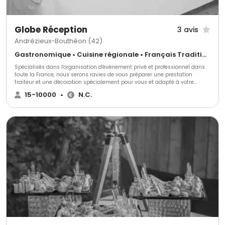
Globe Réception
3 avis
Andrézieux-Bouthéon (42)
Gastronomique • Cuisine régionale • Français Traditionnel
Spécialisés dans l'organisation d'évènement privé et professionnel dans
toute la France, nous serons ravies de vous préparer une prestation
traiteur et une décoration spécialement pour vous et adapté à votre
thème. Nous mettons tout en œuvre pour accorder la décoration à votre
15-10000
•
N.C.
événement et créer une identité inédite.