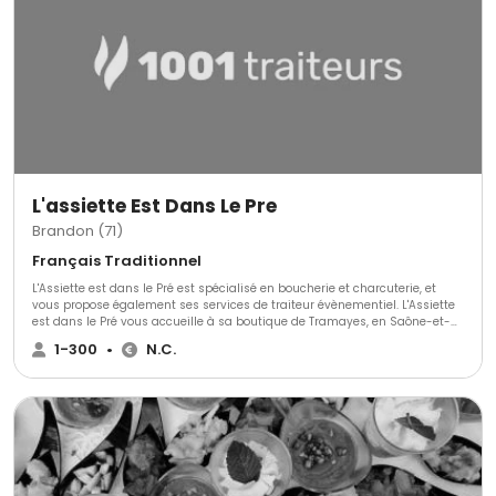
L'assiette Est Dans Le Pre
Brandon (71)
Français Traditionnel
L'Assiette est dans le Pré est spécialisé en boucherie et charcuterie, et
vous propose également ses services de traiteur évènementiel. L'Assiette
est dans le Pré vous accueille à sa boutique de Tramayes, en Saône-et-
Loire, et vous propose de découvrir toutes ses spécialités de boucherie et
1-300
•
N.C.
charcuterie, mais vous propose aussi de nombreux plats cuisinés à
emporter, ou ses services de traiteur sur place.L'Assiette est dans le Pré
est la fusion des savoirs-faires de Cédric Jolivet et Marius Pautonnier :
amoureux de la cuisine, tous deux vous proposent des spécialités
réalisées à partir de produits frais et sélectionnés avec soin. À votre
écoute, ils vous proposent diverses formules traiteur.En boutique ou lors
de tout évènement familial ou professionnel, faites confiance à l'Assiette
est dans le Pré.