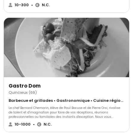
de plateaux de charcuterie, de plateaux fromages ,de fruits, et bien plus
10-300
•
N.C.
encore ! Basé à Lyon, la livraison et l'installation sont possibles dans un
large rayon en France et en Suisse. N'hésitez pas à nous contactez pour
plus d'informations !
Gastro Dom
Quincieux (69)
Barbecue et grillades • Gastronomique • Cuisine régionale
Le chef Bernard Chemarin, élève de Paul Bocuse et de Pierre Orsi, rivalise
de talent et d'imagination pour faire de vos réceptions, réunions
professionnelles ou familiales des instants d'exception. Nous vous
accueillons dans notre restaurant Tante Yvonne où vous pourrez venir
10-1000
•
N.C.
déguster nos confections pour votre jour J.