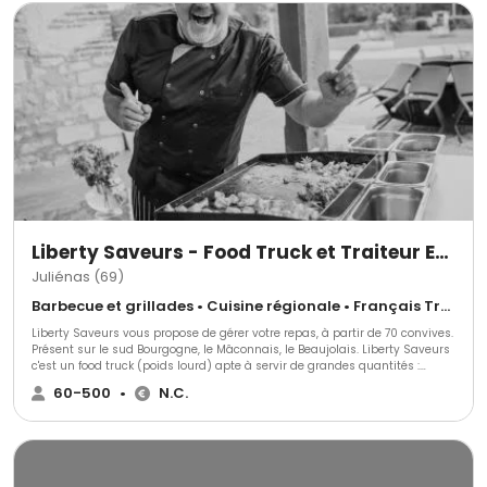
devis gratuit.
Liberty Saveurs - Food Truck et Traiteur Evénementiel
Juliénas (69)
Barbecue et grillades • Cuisine régionale • Français Traditionnel
Liberty Saveurs vous propose de gérer votre repas, à partir de 70 convives.
Présent sur le sud Bourgogne, le Mâconnais, le Beaujolais. Liberty Saveurs
c'est un food truck (poids lourd) apte à servir de grandes quantités :
rôtissoire (poulets, rôtis), friterie, plancha (burgers). En complément de la
60-500
•
N.C.
proposition food truck, Liberty Saveurs propose son activité "Les Poêles du
Terroir" : cuisine en grandes et très grandes quantités, les convives sont
servis directement à la poêle : paellas géantes, tartiflettes, viandes en
sauces ou grillées (barbecue, bréchets de poulet)