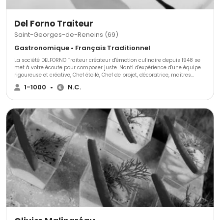
Del Forno Traiteur
Saint-Georges-de-Reneins (69)
Gastronomique • Français Traditionnel
La société DELFORNO Traiteur créateur d'émotion culinaire depuis 1948 se
met à votre écoute pour composer juste. Nanti d'expérience d'une équipe
rigoureuse et créative, Chef étoilé, Chef de projet, décoratrice, maîtres
d'hôtel. Nous elaborons votre journée en adéquation avec vos attentes.
1-1000
•
N.C.
Nous saurons lui donner la valeur que vous lui accordez. Valeur de service
d'organisation. Alliance de modernité et de tradition culinaire.