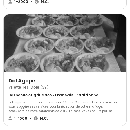
1-2000
•
N.C.
repas,...) Nous vous proposons des cartes conçues en fonction des
produits de saison pour vous assurer un service de qualité et fait maison
afin de faire de votre évènement une réussite. Thierry ROUX et son équipe.
Dol Agape
Villette-lès-Dole (39)
Barbecue et grillades • Français Traditionnel
Dol'Page est traiteur depuis plus de 30 ans. Cet expert de la restauration
vous suggère ses services pour la réception de votre mariage. Il
s'occupera de votre cérémonie de A à Z. Laissez-vous séduire par les
produits de bonne qualité que composeront votre repas. Dol'Page assiste
1-1000
•
N.C.
à d'autres événements tels que : les repas de famille, d'anniversaires, des
pots de l'amitié, des communions, des repas de Noël, des réveillons, etc.
N'hésitez pas à le contacter pour plus d'informations et demander un