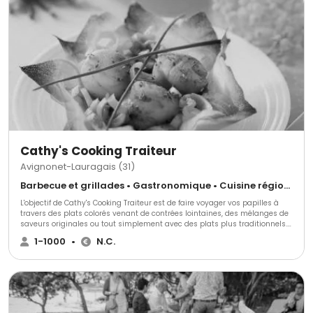
apéritif dînatoire,Mais aussi animation plancha, cuisson à la boche, plat
unique et à la carte. Pour tous renseignement, Deux contacts: Laure
Renault: 06 27 32 70 29 Frédéric Renault: 06 43 69 54 59 Ce que nous
avons pensé pour vous... ce que nous souhaitons pour vous...- Une écoute
proche- Une disponibilité- La réalisation d'un projet bien fait- La passion
d'un métier A très Bientôt
Cathy's Cooking Traiteur
Avignonet-Lauragais (31)
Barbecue et grillades • Gastronomique • Cuisine régionale
L'objectif de Cathy's Cooking Traiteur est de faire voyager vos papilles à
travers des plats colorés venant de contrées lointaines, des mélanges de
saveurs originales ou tout simplement avec des plats plus traditionnels.
Vous l'avez rêvé Cathy's Cooking l'a réalisé. N'attendez plus pour demander
1-1000
•
N.C.
votre devis gratuit.