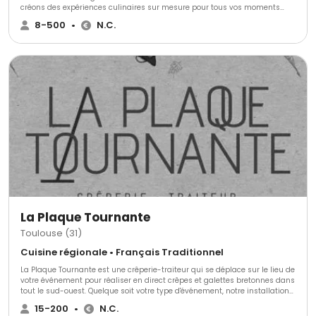
créons des expériences culinaires sur mesure pour tous vos moments
spéciaux, en entreprise comme à la maison.
8-500
•
N.C.
La Plaque Tournante
Toulouse (31)
Cuisine régionale • Français Traditionnel
La Plaque Tournante est une crêperie-traiteur qui se déplace sur le lieu de
votre événement pour réaliser en direct crêpes et galettes bretonnes dans
tout le sud-ouest. Quelque soit votre type d'événement, notre installation
rapide et légère s'adaptera à votre événement. La confection en direct
15-200
•
N.C.
devant vos convives suscitera convivialité et curiosité autour de notre