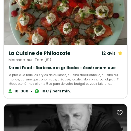
La Cuisine de Philoozofe
12 avis
Marssac-sur-Tarn (81)
Street Food • Barbecue et grillades • Gastronomique
je pratique tous les styles de cuisines, cuisine traditionnelle, cuisine du
monde, cuisine gastronomique, créative, locale... Mon principal objectif ?
M'adapter à mes clients !! Je pars de votre budget et vous fais une
proposition personnalisée pour que votre évènement soit à votre image et
10-300
•
10€ / pers min.
réussi, quelque soit vos possibilités !