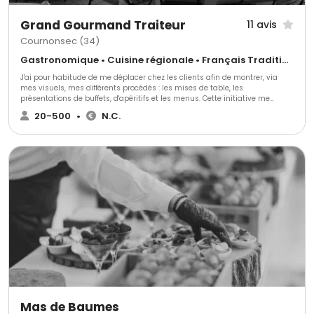
Grand Gourmand Traiteur
11 avis
Cournonsec (34)
Gastronomique • Cuisine régionale • Français Traditionnel
J'ai pour habitude de me déplacer chez les clients afin de montrer, via
mes visuels, mes différents procédés : les mises de table, les
présentations de buffets, d'apéritifs et les menus. Cette initiative me
permet de définir la prestation la plus adaptée à vos attentes Alors,
20-500
•
N.C.
n'hésitez pas.. Appelez moi ou envoyez moi une demande ...
Mas de Baumes