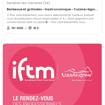
Ferrières-les-Verreries (34)
Barbecue et grillades • Gastronomique • Cuisine régionale
🥂 Pour votre événement, nous avons sélectionné les meilleurs produits
issus de producteurs locaux responsables 🌿 👨‍🍳 Nous proposons une
cuisine maison, faite sur place 🍽️ ✨ Pour votre événement, nous
proposons : 🍢 3 gammes de cocktails dînatoires 🍽️ 3 gammes de repas
10-400
•
N.C.
assis ➕ Avec une possibilité d’options supplémentaires pour s’adapter au
mieux à vos envies 🎯