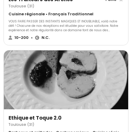
Toulouse (31)
Cuisine régionale • Français Traditionnel
VOUS FAIRE PASSER DES INSTANTS MAGIQUES ET INOUBLIABLE, voilà notre
défi ! Chacune de nos réceptions est étudiée pour vous satisfaire. Notre
expérience et notre régularité dans ce domaine font de nous des
professionnels reconnu. Nous tenons à rester à votre écoute, notre
10-200
•
N.C.
disponibilité est indispensable à la réalisation d une réception réussie.
Parce que depuis quelques années notre savoir faire nous conduit à créer
toujours plus, nos repas et cocktails dinatoires sont devenus pour vous
une signature.
Ethique et Toque 2.0
Toulouse (31)