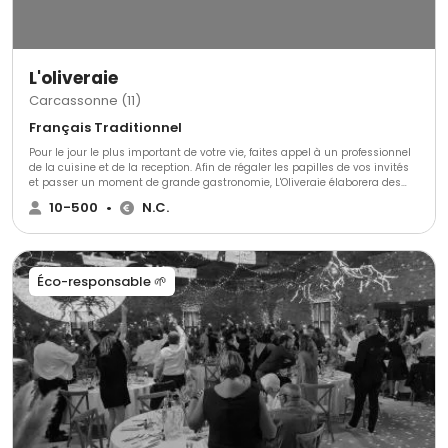
fait toujours sens.
L'oliveraie
Carcassonne (11)
Français Traditionnel
Pour le jour le plus important de votre vie, faites appel à un professionnel
de la cuisine et de la reception. Afin de régaler les papilles de vos invités
et passer un moment de grande gastronomie, L'Oliveraie élaborera des
mets de qualité à l'occasion de votre union sacrée.
10-500
•
N.C.
Éco-responsable 🌱