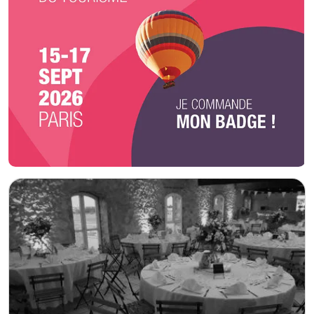
personnel de service, coordination sur place : tout est pensé et maîtrisé.
Pour un service encore plus attentionné, nous proposons également les
repas des prestataires (photographes, nounous, équipes techniques…),
afin que chacun bénéficie d’une prise en charge optimale. Le jour de votre
événement, notre équipe est présente à vos côtés pour assurer un
déroulement parfait, dans les moindres détails.