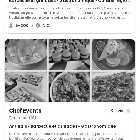
Barbecue et grillades • Gastronomique • Cuisine régionale
Traiteur, cuisinier à domicile et passionné par son métier, Olivier met en
valeur les produits frais à travers une cuisine "bistronomique" savoureuse,
traditionnelle ou innovante selon les désirs du client. Un choix de vins
locaux rigoureusement sélectionnés peut compléter votre repas. Ethique &
5-300
•
N.C.
Toque est votre partenaire privilégié si vous souhaitez une cuisine et un
service personnalisé de qualité. Ethique et Toque 2.0 est votre partenaire
privilégié si vous souhaitez une cuisine et un service personnalisé de
qualité.
Chef Events
8 avis
Toulouse (31)
Antillais • Barbecue et grillades • Gastronomique
Un chef event's pour tous vos événements Cocktails, plateaux repas,
buffets... Confiez l'organisation de vos événements à chef event's. Nous