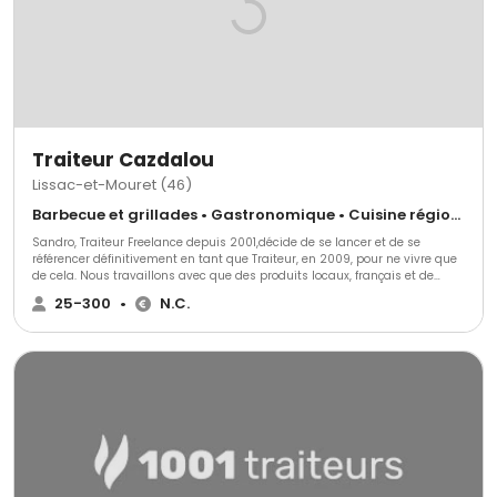
Traiteur Cazdalou
Lissac-et-Mouret (46)
Barbecue et grillades • Gastronomique • Cuisine régionale
Sandro, Traiteur Freelance depuis 2001,décide de se lancer et de se
référencer définitivement en tant que Traiteur, en 2009, pour ne vivre que
de cela. Nous travaillons avec que des produits locaux, français et de
saison tout au long de l'année. Nos produits proviennent des alentours,
25-300
•
N.C.
nous ne proposons que des produits locaux.