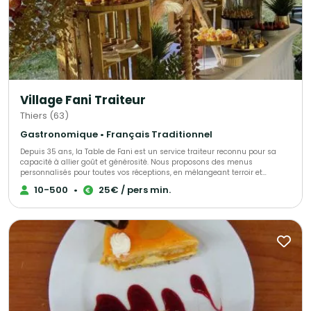
Village Fani Traiteur
Thiers (63)
Gastronomique • Français Traditionnel
Depuis 35 ans, la Table de Fani est un service traiteur reconnu pour sa
capacité à allier goût et générosité. Nous proposons des menus
personnalisés pour toutes vos réceptions, en mélangeant terroir et
accents d’autres cultures. Notre mission est de vous accompagner dans
10-500
•
25€ / pers min.
l'organisation de vos événements privés et professionnels, pour 10 à 300
personnes, en vous offrant des services de traiteur attentionnés et
personnalisés. Notre expertise et notre savoir-faire sont à votre service
pour vous garantir des réceptions réussies !