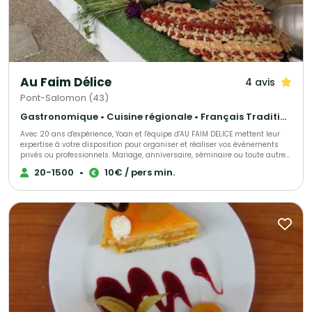
Au Faim Délice
4 avis
Pont-Salomon (43)
Gastronomique • Cuisine régionale • Français Traditionnel
Avec 20 ans d'expérience, Yoan et l'équipe d'AU FAIM DELICE mettent leur
expertise à votre disposition pour organiser et réaliser vos événements
privés ou professionnels. Mariage, anniversaire, séminaire ou toute autre
réception, nous vous accompagnons à chaque étape pour faire de votre
20-1500
•
10€ / pers min.
projet une réussite. AU FAIM DELICE, spécialiste de l'organisation de
mariages, propose une cuisine de qualité élaborée à partir de produits
frais et des réalisations fait maison. Notre équipe de professionnels
qualifiés et expérimentés s'engage à vous offrir une prestation sur-
mesure, avec des formules adaptées à tous les budgets. Faites confiance
à notre savoir-faire pour transformer votre réception en un moment
unique, inoubliable et riche en saveurs. Consultez notre page pour
découvrir nos services, et contactez notre Chef dès aujourd'hui pour une
expérience culinaire à la hauteur de vos attentes.