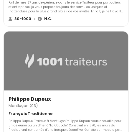
Fort de mes 27 ans d'expérience dans le service Traiteur pour particuliers
et entreprises, je vous propose toujours des formules uniques et
inattendues pour le plus grand plaisir de vos invités. En fait, je ne travaille
pas comme mes confrères. Je vous garantis la qualité, le copieux, la
30-1000
•
N.C.
surprise et le sourire. Philippe DUPEUX Traiteur, c'est la passion d'une autre
qualité!
Philippe Dupeux
Montluçon (03)
Français Traditionnel
Philippe Dupeux Traiteur à MontluçonPhilippe Dupeux vous accueille pour
un déjeuner ou un dîner à "La Coupole". Construit en 1870, les murs du
Rrestaurant sont ornés d'une fresque décorative réalisée sur mesure par