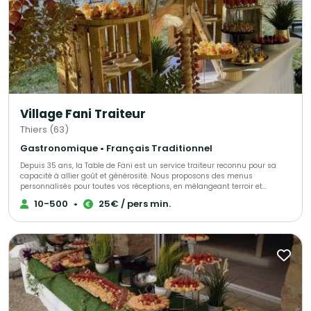
Village Fani Traiteur
Thiers (63)
Gastronomique • Français Traditionnel
Depuis 35 ans, la Table de Fani est un service traiteur reconnu pour sa
capacité à allier goût et générosité. Nous proposons des menus
personnalisés pour toutes vos réceptions, en mélangeant terroir et
accents d’autres cultures. Notre mission est de vous accompagner dans
10-500
•
25€ / pers min.
l'organisation de vos événements privés et professionnels, pour 10 à 300
personnes, en vous offrant des services de traiteur attentionnés et
personnalisés. Notre expertise et notre savoir-faire sont à votre service
pour vous garantir des réceptions réussies !