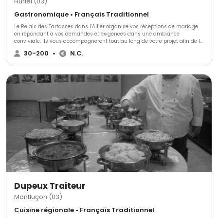
Huriel (03)
Gastronomique • Français Traditionnel
Le Relais des Tartasses dans l’Allier organise vos réceptions de mariage
en répondant à vos demandes et exigences dans une ambiance
conviviale. Ils vous accompagneront tout au long de votre projet afin de le
rendre inoubliable et unique. Ils vous proposent également leurs deux
30-200
•
N.C.
salles (80 pers. Max).
Dupeux Traiteur
Montluçon (03)
Cuisine régionale • Français Traditionnel