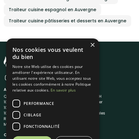
Traiteur cuisine espagnol en Auvergne
Traiteur cuisine pâtisseries et desserts en Auvergne
×
Nos cookies vous veulent
du bien
Notre site Web utilise des cookies pour
améliorer l'expérience utilisateur. En
utilisant notre site Web, vous acceptez tous
les cookies conformément à notre Politique
A propos
Liens utiles
relative aux cookies.
En savoir plus
Qui sommes-nous ?
Traiteur en 48H
1001Salles
Nous contacter
PERFORMANCE
1001Salles PRO
FAQ
1001DJ
Mentions légales
CIBLAGE
Reserverunbar
CGV
MP2
CGU
FONCTIONNALITÉ
Contacts