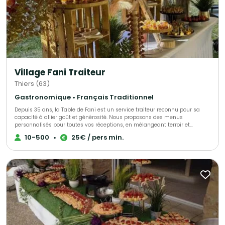
Village Fani Traiteur
Thiers (63)
Gastronomique • Français Traditionnel
Depuis 35 ans, la Table de Fani est un service traiteur reconnu pour sa
capacité à allier goût et générosité. Nous proposons des menus
personnalisés pour toutes vos réceptions, en mélangeant terroir et
accents d’autres cultures. Notre mission est de vous accompagner dans
10-500
•
25€ / pers min.
l'organisation de vos événements privés et professionnels, pour 10 à 300
personnes, en vous offrant des services de traiteur attentionnés et
personnalisés. Notre expertise et notre savoir-faire sont à votre service
pour vous garantir des réceptions réussies !