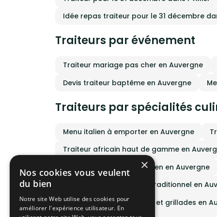
nous 
la Fr
Idée repas traiteur pour le 31 décembre d
et re
consul
rapid
Traiteurs par événement
part.P
Dupeux
Montluçon depuis plu
Traiteur mariage pas cher en Auvergne
emmène
et du
vivre,
Devis traiteur baptême en Auvergne
Me
nature.
Traiteurs par spécialités cul
Menu italien à emporter en Auvergne
T
Traiteur africain haut de gamme en Auver
×
Traiteur mariage vegetarien en Auvergne
Nos cookies vous veulent
du bien
Traiteur cuisine français traditionnel en A
Notre site Web utilise des cookies pour
Traiteur cuisine barbecue et grillades en 
améliorer l'expérience utilisateur. En