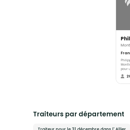
Phi
Mont
Fran
Philip
Montl
pour u
Coupol
2
Rrest
décora
Peint
confè
temps.
consu
offre 
manif
Traiteurs par département
foncti
événe
commun
banque
Traiteur pour le 31 décembre dans l' Allier
moyen