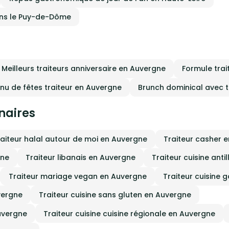
déplacer selon vos désirs dans toute
ance.Les menus sont personnalissées
ans le Puy-de-Dôme
nouvelés régulièrement. Merci de nous
ter, un devis vous sera établi trés
ement et sans engagement de votre
hilippe Dupeux TraiteurPhilippe
, traiteur et restaurateur à
s de 20 ans, vous
Meilleurs traiteurs anniversaire en Auvergne
Formule tra
 en terre limousine, loin de la ville
 goudron, là où on prend le temps de
 là où l'on retrouve l'harmonie avec la
nu de fêtes traiteur en Auvergne
Brunch dominical avec t
..
inaires
raiteur halal autour de moi en Auvergne
Traiteur casher 
gne
Traiteur libanais en Auvergne
Traiteur cuisine anti
Traiteur mariage vegan en Auvergne
Traiteur cuisine
uvergne
Traiteur cuisine sans gluten en Auvergne
Auvergne
Traiteur cuisine cuisine régionale en Auvergne