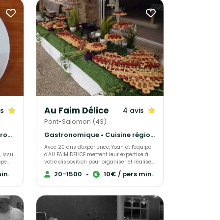
Au Faim Délice
is
4 avis
Pont-Salomon (43)
Barbecue et grillades • Gastronomique • Cuisine régionale
Gastronomique • Cuisine régionale • Français Traditionnel
Avec 20 ans d'expérience, Yoan et l'équipe
 issu
d'AU FAIM DELICE mettent leur expertise à
ppe
votre disposition pour organiser et réaliser
urs.
vos événements privés ou professionnels.
in.
20-1500
•
10€ / pers min.
Mariage, anniversaire, séminaire ou toute
s
autre réception, nous vous accompagnons
 votre
à chaque étape pour faire de votre projet
une réussite. AU FAIM DELICE, spécialiste de
l'organisation de mariages, propose une
cuisine de qualité élaborée à partir de